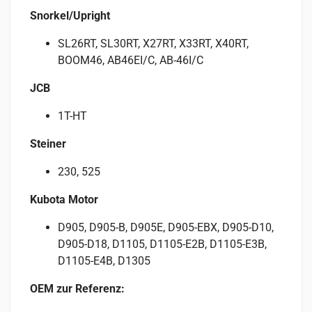
Snorkel/Upright
SL26RT, SL30RT, X27RT, X33RT, X40RT,
BOOM46, AB46EI/C, AB-46I/C
JCB
1T-HT
Steiner
230, 525
Kubota Motor
D905, D905-B, D905E, D905-EBX, D905-D10,
D905-D18, D1105, D1105-E2B, D1105-E3B,
D1105-E4B, D1305
OEM zur Referenz: