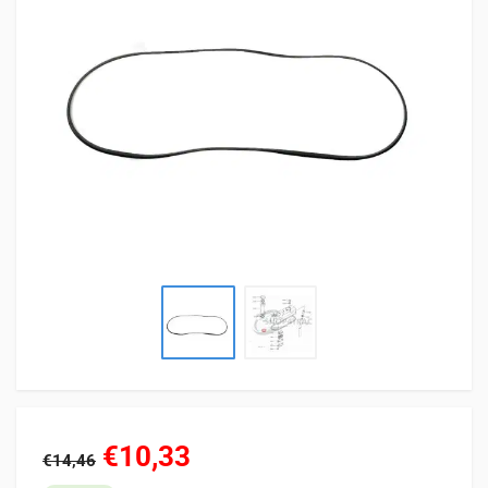
€10,33
€14,46