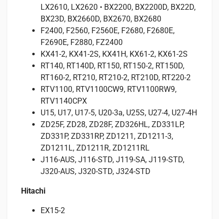
LX2610, LX2620 • BX2200, BX2200D, BX22D,
BX23D, BX2660D, BX2670, BX2680
F2400, F2560, F2560E, F2680, F2680E,
F2690E, F2880, FZ2400
KX41-2, KX41-2S, KX41H, KX61-2, KX61-2S
RT140, RT140D, RT150, RT150-2, RT150D,
RT160-2, RT210, RT210-2, RT210D, RT220-2
RTV1100, RTV1100CW9, RTV1100RW9,
RTV1140CPX
U15, U17, U17-5, U20-3a, U25S, U27-4, U27-4H
ZD25F, ZD28, ZD28F, ZD326HL, ZD331LP,
ZD331P, ZD331RP, ZD1211, ZD1211-3,
ZD1211L, ZD1211R, ZD1211RL
J116-AUS, J116-STD, J119-SA, J119-STD,
J320-AUS, J320-STD, J324-STD
Hitachi
EX15-2