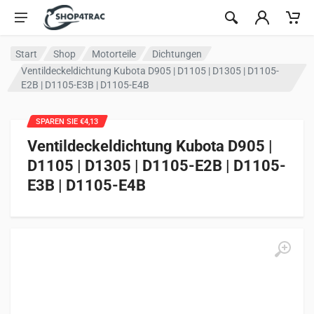
Zum Inhalt springen
Start
Shop
Motorteile
Dichtungen
Ventildeckeldichtung Kubota D905 | D1105 | D1305 | D1105-
E2B | D1105-E3B | D1105-E4B
SPAREN SIE €4,13
Ventildeckeldichtung Kubota D905 |
D1105 | D1305 | D1105-E2B | D1105-
E3B | D1105-E4B