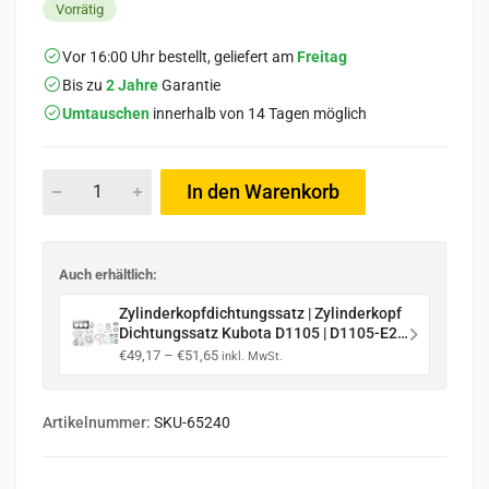
Vorrätig
Vor 16:00 Uhr bestellt, geliefert am
Freitag
Bis zu
2 Jahre
Garantie
Umtauschen
innerhalb von 14 Tagen möglich
In den Warenkorb
Auch erhältlich:
Zylinderkopfdichtungssatz | Zylinderkopf
Dichtungssatz Kubota D1105 | D1105-E2B
| D1105-E3B | D1105-E4B | D1305
Preisspanne:
€
49,17
–
€
51,65
inkl. MwSt.
€49,17
bis
€51,65
Artikelnummer:
SKU-65240