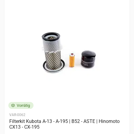
HINOMOTO
CX13
CX14
CX16
CX18
CX19
CX180
NX18
Vorrätig
VAR-0062
Filterkit Kubota A-13 - A-195 | B52 - ASTE | Hinomoto
CX13 - CX-195