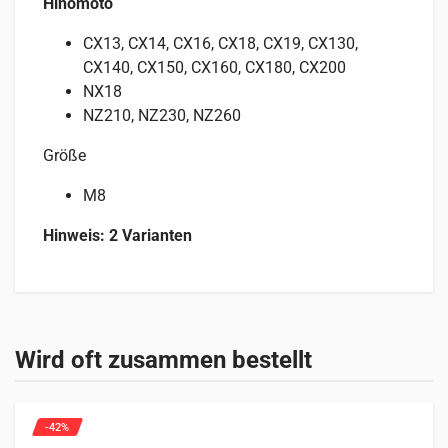
Hinomoto
CX13, CX14, CX16, CX18, CX19, CX130,
CX140, CX150, CX160, CX180, CX200
NX18
NZ210, NZ230, NZ260
Größe
M8
Hinweis: 2 Varianten
Rezensionen
Spezifikationen
Geeignet für
Es gibt noch keine Rezensionen.
GEWICHT
Sehen Sie unten, für welche Maschinen dieses Produkt
Wird oft zusammen bestellt
0,1 kg
geeignet ist.
Nur angemeldete Kunden, die dieses Produkt gekauft haben,
dürfen eine Rezension abgeben.
Traktoren
7 Einträge
-42%