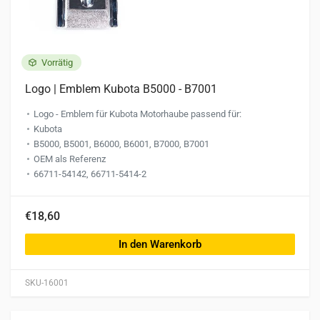
Vorrätig
Logo | Emblem Kubota B5000 - B7001
Logo - Emblem für Kubota Motorhaube passend für:
Kubota
B5000, B5001, B6000, B6001, B7000, B7001
OEM als Referenz
66711-54142, 66711-5414-2
€18,60
In den Warenkorb
SKU-16001