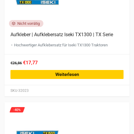
gewählt
werden
Nicht vorrätig
Aufkleber | Aufklebersatz Iseki TX1300 | TX Serie
Hochwertiger Aufklebersatz für Iseki TX1300 Traktoren
€17,77
€26,86
Weiterlesen
SKU-32023
-40%