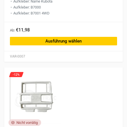
Aufkleber: Name Kubota
Aufkleber: B7000
Aufkleber: B7001 4WD
Dieses
€11,98
Ab:
Produkt
weist
Ausführung wählen
mehrere
Varianten
VAR-0007
auf.
Die
Optionen
-12%
können
auf
der
Produktseite
gewählt
werden
Nicht vorrätig