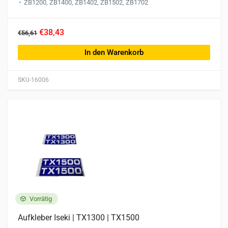
ZB1200, ZB1400, ZB1402, ZB1502, ZB1702
€38,43
€56,61
In den Warenkorb
SKU-16006
Vorrätig
Aufkleber Iseki | TX1300 | TX1500