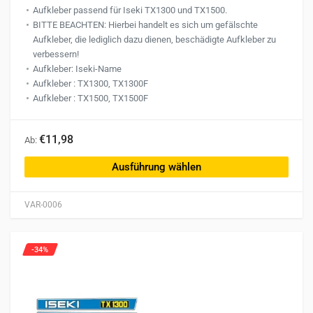
Aufkleber passend für Iseki TX1300 und TX1500.
BITTE BEACHTEN: Hierbei handelt es sich um gefälschte
Aufkleber, die lediglich dazu dienen, beschädigte Aufkleber zu
verbessern!
Aufkleber: Iseki-Name
Aufkleber : TX1300, TX1300F
Aufkleber : TX1500, TX1500F
Dieses
€11,98
Ab:
Produkt
weist
Ausführung wählen
mehrere
Varianten
VAR-0006
auf.
Die
Optionen
-34%
können
auf
der
Produktseite