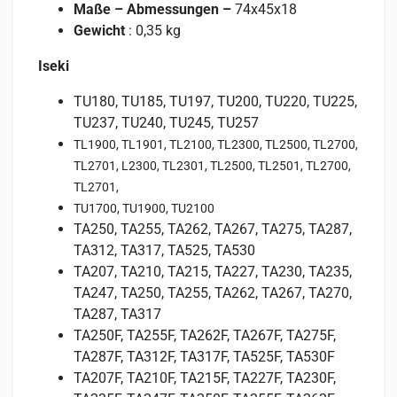
Maße – Abmessungen –
74x45x18
Gewicht
: 0,35 kg
Iseki
TU180, TU185, TU197, TU200, TU220, TU225,
TU237, TU240, TU245, TU257
TL1900, TL1901, TL2100, TL2300, TL2500, TL2700,
TL2701, L2300, TL2301, TL2500, TL2501, TL2700,
TL2701,
TU1700, TU1900, TU2100
TA250, TA255, TA262, TA267, TA275, TA287,
TA312, TA317, TA525, TA530
TA207, TA210, TA215, TA227, TA230, TA235,
TA247, TA250, TA255, TA262, TA267, TA270,
TA287, TA317
TA250F, TA255F, TA262F, TA267F, TA275F,
TA287F, TA312F, TA317F, TA525F, TA530F
TA207F, TA210F, TA215F, TA227F, TA230F,