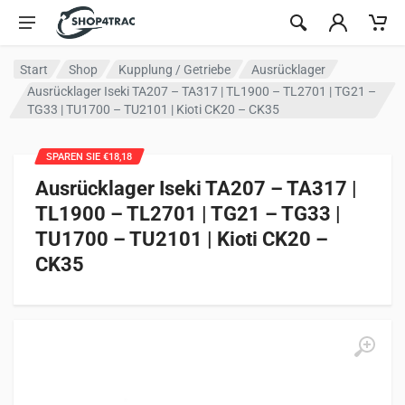
Zum Inhalt springen
Start
Shop
Kupplung / Getriebe
Ausrücklager
Ausrücklager Iseki TA207 – TA317 | TL1900 – TL2701 | TG21 –
TG33 | TU1700 – TU2101 | Kioti CK20 – CK35
SPAREN SIE €18,18
Ausrücklager Iseki TA207 – TA317 |
TL1900 – TL2701 | TG21 – TG33 |
TU1700 – TU2101 | Kioti CK20 –
CK35