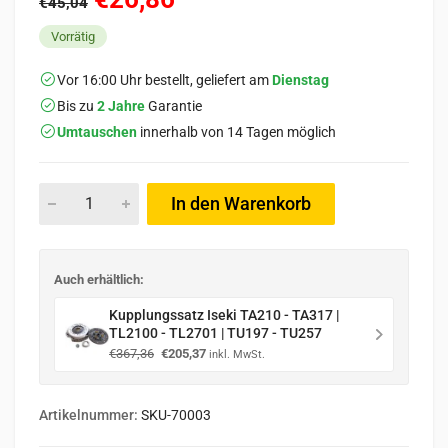
€45,04
Vorrätig
Vor 16:00 Uhr bestellt, geliefert am
Dienstag
Bis zu
2 Jahre
Garantie
Umtauschen
innerhalb von 14 Tagen möglich
In den Warenkorb
Auch erhältlich:
Kupplungssatz Iseki TA210 - TA317 |
TL2100 - TL2701 | TU197 - TU257
Ursprünglicher
Aktueller
€
367,36
€
205,37
inkl. MwSt.
Preis
Preis
war:
ist:
€367,36
€205,37.
Artikelnummer:
SKU-70003