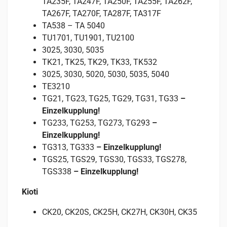
TA235F, TA247F, TA250F, TA255F, TA262F,
TA267F, TA270F, TA287F, TA317F
TA538 – TA 5040
TU1701, TU1901, TU2100
3025, 3030, 5035
TK21, TK25, TK29, TK33, TK532
3025, 3030, 5020, 5030, 5035, 5040
TE3210
TG21, TG23, TG25, TG29, TG31, TG33
–
Einzelkupplung!
TG233, TG253, TG273, TG293
–
Einzelkupplung!
TG313, TG333
– Einzelkupplung!
TGS25, TGS29, TGS30, TGS33, TGS278,
TGS338
– Einzelkupplung!
Kioti
CK20, CK20S, CK25H, CK27H, CK30H, CK35