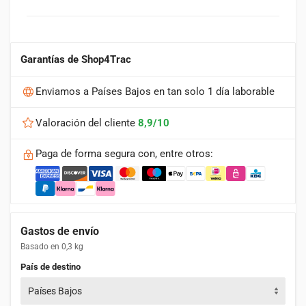
€367,36.
€205,37.
Garantías de Shop4Trac
Enviamos a Países Bajos en tan solo 1 día laborable
Valoración del cliente
8,9/10
Paga de forma segura con, entre otros:
Gastos de envío
Basado en 0,3 kg
País de destino
Países Bajos