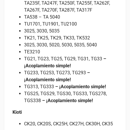
TA235F, TA247F, TA250F, TA255F, TA262F,
TA267F, TA270F, TA287F, TA317F
TA538 – TA 5040
TU1701, TU1901, TU2100
3025, 3030, 5035
TK21, TK25, TK29, TK33, TK532
3025, 3030, 5020, 5030, 5035, 5040
TE3210
TG21, TG23, TG25, TG29, TG31, TG33
–
¡Acoplamiento simple!
TG233, TG253, TG273, TG293
–
¡Acoplamiento simple!
TG313, TG333
– ¡Acoplamiento simple!
TGS25, TGS29, TGS30, TGS33, TGS278,
TGS338
– ¡Acoplamiento simple!
Kioti
CK20, CK20S, CK25H, CK27H, CK30H, CK35