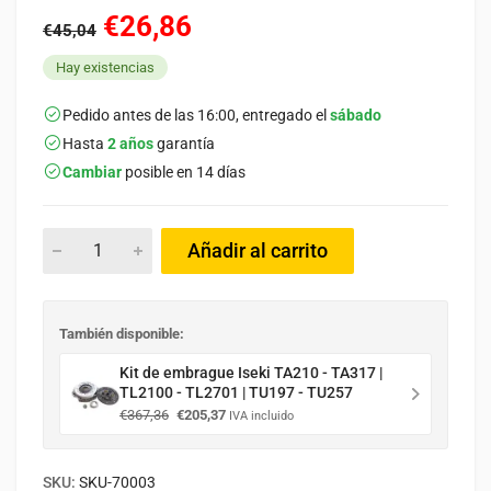
€26,86
€45,04
Hay existencias
Pedido antes de las 16:00, entregado el
sábado
Hasta
2 años
garantía
Cambiar
posible en 14 días
Añadir al carrito
También disponible:
Kit de embrague Iseki TA210 - TA317 |
TL2100 - TL2701 | TU197 - TU257
El
El
€
367,36
€
205,37
IVA incluido
precio
precio
original
actual
era:
es:
SKU:
SKU-70003