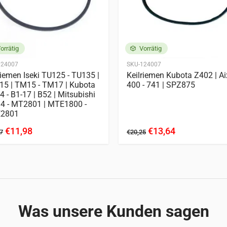
D782
D902
Z482
orrätig
Vorrätig
124007
SKU-124007
riemen Iseki TU125 - TU135 |
Keilriemen Kubota Z402 | A
 15 | TM15 - TM17 | Kubota
400 - 741 | SPZ875
4 - B1-17 | B52 | Mitsubishi
 - MT2801 | MTE1800 -
2801
€11,98
€13,64
7
€20,25
Was unsere Kunden sagen