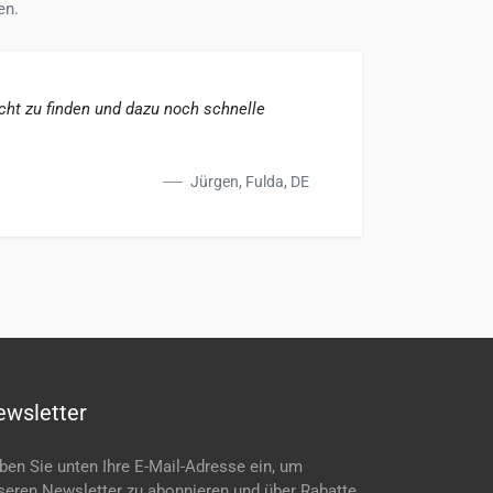
en.
cht zu finden und dazu noch schnelle
Schnel
Fachk
Jürgen, Fulda, DE
ewsletter
ben Sie unten Ihre E-Mail-Adresse ein, um
seren Newsletter zu abonnieren und über Rabatte