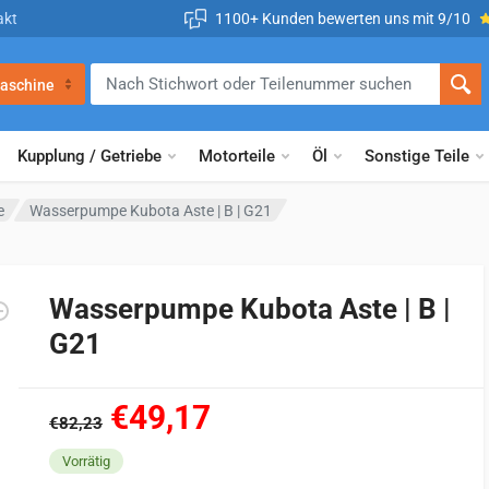
akt
1100+ Kunden bewerten uns mit 9/10
aschine
Kupplung / Getriebe
Motorteile
Öl
Sonstige Teile
e
Wasserpumpe Kubota Aste | B | G21
Wasserpumpe Kubota Aste | B |
G21
€49,17
€82,23
Vorrätig