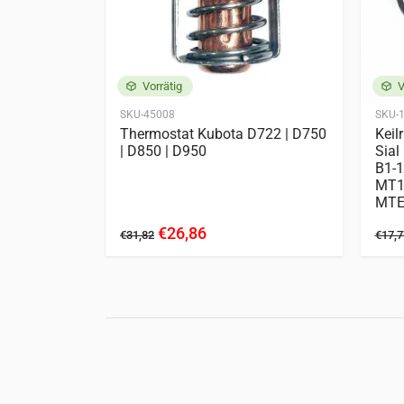
Kubota
D662
D722
Vorrätig
V
SKU-45008
SKU-
-B1502 |
Thermostat Kubota D722 | D750
Keil
B1502
| D850 | D950
Sial
B1-1
MT14
MTE
€26,86
€31,82
€17,7