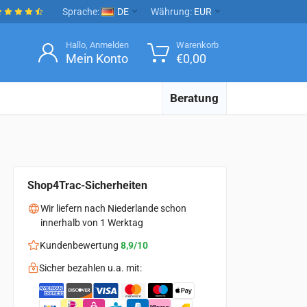
Sprache:
DE
Währung:
EUR
Hallo, Anmelden
Warenkorb
Mein Konto
€
0,00
Beratung
Shop4Trac-Sicherheiten
Wir liefern nach Niederlande schon
innerhalb von 1 Werktag
Kundenbewertung
8,9/10
Sicher bezahlen u.a. mit: