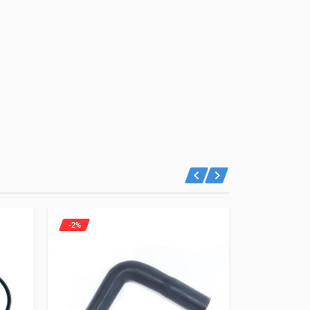
-2%
-8%