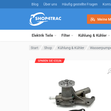
Zum Inhalt springen
Blog
Über uns
Häufig gestellte Fragen
Kont
Meine M
Elektrik Teile
Filter
Kühlung & Kühler
Start
Shop
Kühlung & Kühler
Wasserpump
SPAREN SIE €33,06