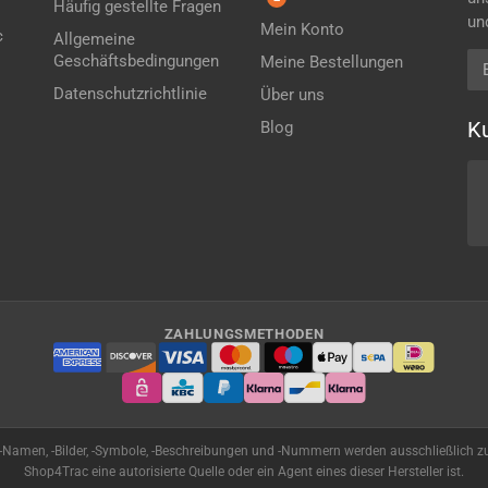
Häufig gestellte Fragen
un
Mein Konto
c
Allgemeine
E-
Geschäftsbedingungen
Meine Bestellungen
Datenschutzrichtlinie
Über uns
K
Blog
ZAHLUNGSMETHODEN
r-Namen, -Bilder, -Symbole, -Beschreibungen und -Nummern werden ausschließlich zu
Shop4Trac eine autorisierte Quelle oder ein Agent eines dieser Hersteller ist.