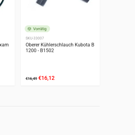
Vorrätig
Vorrätig
SKU-33007
SKU-65019-1-
ixam
Oberer Kühlerschlauch Kubota B
Dichtungss
1200 - B1502
Motor | Bo
€16,12
€10
€16,49
€115,29