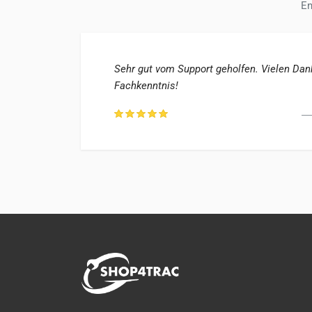
En
warten
Sehr gut vom Support geholfen. Vielen Dank 
Fachkenntnis!
im, DE