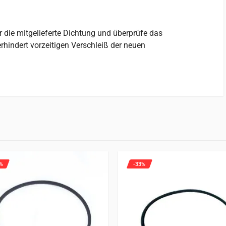
 die mitgelieferte Dichtung und überprüfe das
hindert vorzeitigen Verschleiß der neuen
dukt geeignet ist.
ft haben, dürfen eine Rezension abgeben.
%
-33%
5
B1220
B1410
B1610
B1620
B1820