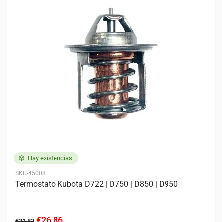
Motores
5 entradas
KUBOTA
D662
D722
D782
D902
Z482
Hay existencias
SKU-45008
Termostato Kubota D722 | D750 | D850 | D950
€26,86
€31,82