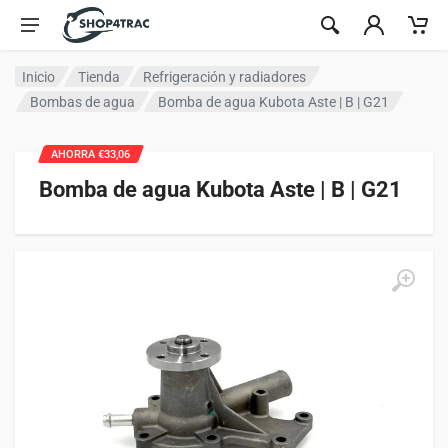
Ir al contenido
Inicio
Tienda
Refrigeración y radiadores
Bombas de agua
Bomba de agua Kubota Aste | B | G21
AHORRA €33,06
Bomba de agua Kubota Aste | B | G21