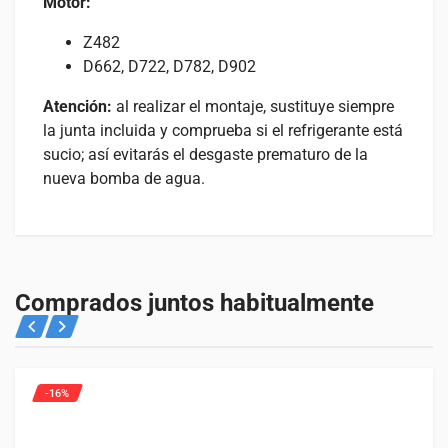
Motor:
Z482
D662, D722, D782, D902
Atención:
al realizar el montaje, sustituye siempre
la junta incluida y comprueba si el refrigerante está
sucio; así evitarás el desgaste prematuro de la
nueva bomba de agua.
Valoraciones
Especificaciones
Adecuado para
No hay valoraciones aún.
PESO
Consulta abajo para qué máquinas es adecuado este
Comprados juntos habitualmente
2 kg
producto.
Solo los usuarios registrados que hayan comprado este
producto pueden hacer una valoración.
Tractores
8 entradas
-16%
KUBOTA
A13
A14
A15
B1220
B1410
B1610
B1620
B1820