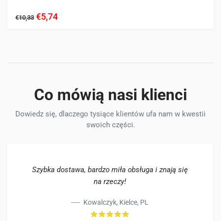
YM1802
YM1810
YM1820
YM1900
YM2000
YM2001
€5,74
€10,33
YM2002
YM2010
YM2020
YM2200
YM2202
YM2210
YM2220
YM2301
YM2310
YM2402
YM2420
YM2700
YMG1800
YMG2000
Co mówią nasi klienci
Dowiedz się, dlaczego tysiące klientów ufa nam w kwestii
swoich części.
Szybka dostawa, bardzo miła obsługa i znają się
na rzeczy!
Kowalczyk, Kielce, PL