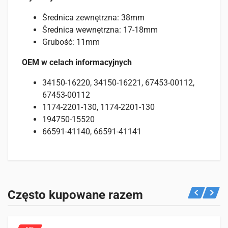
Średnica zewnętrzna: 38mm
Średnica wewnętrzna: 17-18mm
Grubość: 11mm
OEM w celach informacyjnych
34150-16220, 34150-16221, 67453-00112,
67453-00112
1174-2201-130, 1174-2201-130
194750-15520
66591-41140, 66591-41141
Opinie
Specyfikacje
Pasuje do
Na razie nie ma opinii o produkcie.
WAGA
Poniżej zobaczysz, do których maszyn pasuje ten produkt.
Często kupowane razem
0,1 kg
Ciągniki
Tylko zalogowani klienci, którzy kupili ten produkt mogą
67 wpisów
napisać opinię.