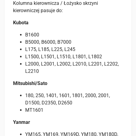
Kolumna kierownicza / Łożysko skrzyni
kierowniczej pasuje do:
Kubota
B1600
B5000, B6000, B7000
L175, L185, L225, L245
L1500, L1501, L1510, L1801, L1802
L2000, L2001, L2002, L2010, L2201, L2202,
L2210
Mitsubishi/Sato
180, 250, 1401, 1601, 1801, 2000, 2001,
D1500, D2350, D2650
MT1601
Yanmar
YM165, YM169, YM169D, YM180, YM180D,