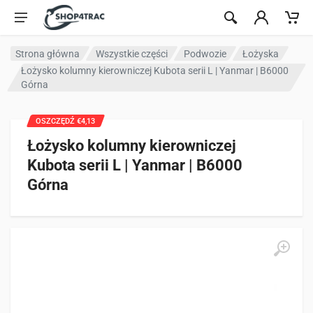
Przejdź do treści
Strona główna
Wszystkie części
Podwozie
Łożyska
Łożysko kolumny kierowniczej Kubota serii L | Yanmar | B6000
Górna
OSZCZĘDŹ €4,13
Łożysko kolumny kierowniczej
Kubota serii L | Yanmar | B6000
Górna