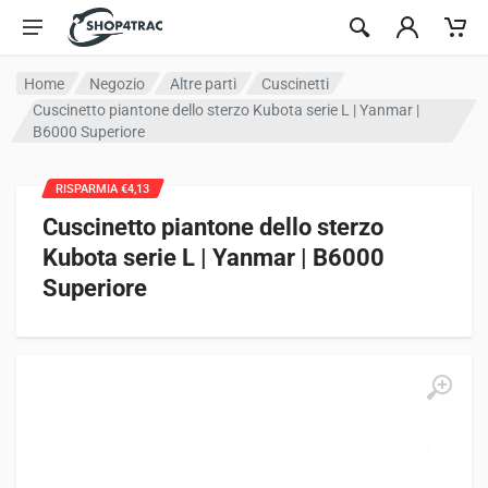
Vai al contenuto
Home
Negozio
Altre parti
Cuscinetti
Cuscinetto piantone dello sterzo Kubota serie L | Yanmar |
B6000 Superiore
RISPARMIA €4,13
Cuscinetto piantone dello sterzo
Kubota serie L | Yanmar | B6000
Superiore