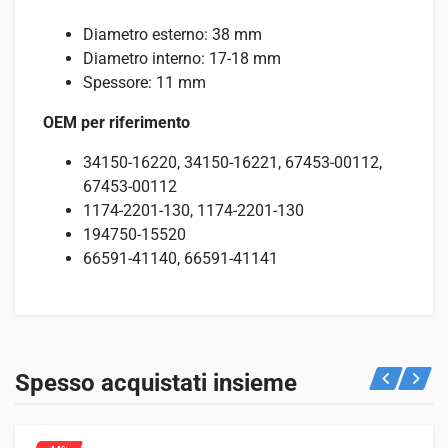
Diametro esterno: 38 mm
Diametro interno: 17-18 mm
Spessore: 11 mm
OEM per riferimento
34150-16220, 34150-16221, 67453-00112,
67453-00112
1174-2201-130, 1174-2201-130
194750-15520
66591-41140, 66591-41141
Recensioni
Specifiche
Adatto per
Ancora non ci sono recensioni.
PESO
Vedi sotto per quali macchine è adatto questo prodotto.
Spesso acquistati insieme
0,1 kg
Trattori
Solamente clienti che hanno effettuato l'accesso ed hanno
67 voci
acquistato questo prodotto possono lasciare una recensione.