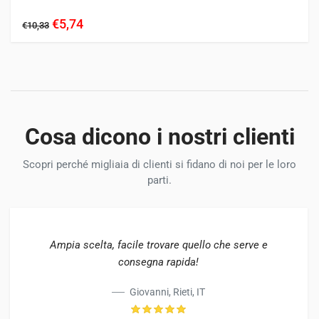
YM1802
YM1810
YM1820
YM1900
YM2000
YM2001
€5,74
€10,33
YM2002
YM2010
YM2020
YM2200
YM2202
YM2210
YM2220
YM2301
YM2310
YM2402
YM2420
YM2700
YMG1800
YMG2000
Cosa dicono i nostri clienti
Scopri perché migliaia di clienti si fidano di noi per le loro
parti.
Ampia scelta, facile trovare quello che serve e
consegna rapida!
Giovanni, Rieti, IT