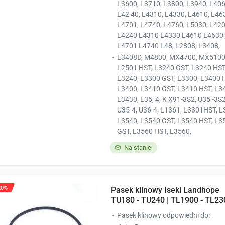
L3600, L3710, L3800, L3940, L406
L42 40, L4310, L4330, L4610, L463
L4701, L4740, L4760, L5030, L42
L4240 L4310 L4330 L4610 L4630
L4701 L4740 L48, L2808, L3408,
L3408D, M4800, MX4700, MX5100
L2501 HST, L3240 GST, L3240 HST
L3240, L3300 GST, L3300, L3400 
L3400, L3410 GST, L3410 HST, L3
L3430, L35, 4, K X91-3S2, U35 -3S2
U35-4, U36-4, L1361, L3301HST, L
L3540, L3540 GST, L3540 HST, L3
GST, L3560 HST, L3560,
Na stanie
20%
Pasek klinowy Iseki Landhope
TU180 - TU240 | TL1900 - TL23
Pasek klinowy odpowiedni do: