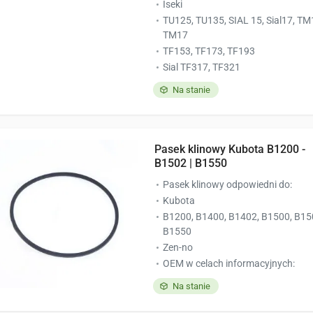
Iseki
TU125, TU135, SIAL 15, Sial17, TM
TM17
TF153, TF173, TF193
Sial TF317, TF321
Na stanie
Pasek klinowy Kubota B1200 -
B1502 | B1550
Pasek klinowy odpowiedni do:
Kubota
B1200, B1400, B1402, B1500, B15
B1550
Zen-no
OEM w celach informacyjnych:
Na stanie