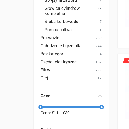
Sprężyna zaworu
7
Głowica cylindrów
28
kompletna
Śruba korbowodu
7
Pompa paliwa
1
Podwozie
280
Chłodzenie i grzejniki
244
Bez kategorii
4
-
Części elektryczne
167
Filtry
238
Olej
19
Cena
Cena: €
11
– €
30