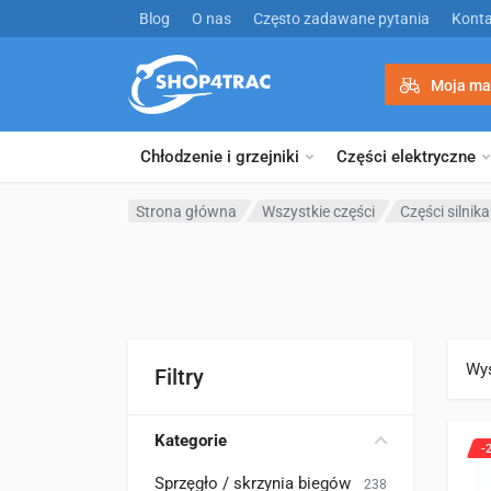
Przejdź do treści
Blog
O nas
Często zadawane pytania
Konta
Moja ma
Chłodzenie i grzejniki
Części elektryczne
Strona główna
Wszystkie części
Części silnika
Wyś
Filtry
Kategorie
-
Sprzęgło / skrzynia biegów
238