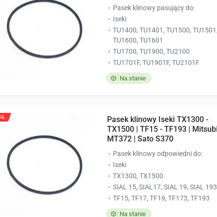
Pasek klinowy pasujący do:
Iseki
TU1400, TU1401, TU1500, TU1501
TU1600, TU1601
TU1700, TU1900, TU2100
TU1701F, TU1901F, TU2101F
Na stanie
5%
Pasek klinowy Iseki TX1300 -
TX1500 | TF15 - TF193 | Mitsub
MT372 | Sato S370
Pasek klinowy odpowiedni do:
Iseki
TX1300, TX1500
SIAL 15, SIAL17, SIAL 19, SIAL 193
TF15, TF17, TF19, TF173, TF193
Na stanie