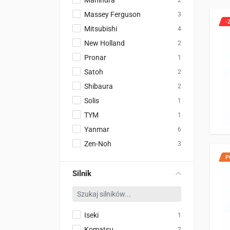
Mahindra
2
Massey Ferguson
3
-
Mitsubishi
4
New Holland
2
Pronar
1
Satoh
2
Shibaura
2
Solis
1
TYM
1
Yanmar
6
Zen-Noh
3
P
Silnik
Iseki
1
Komatsu
2