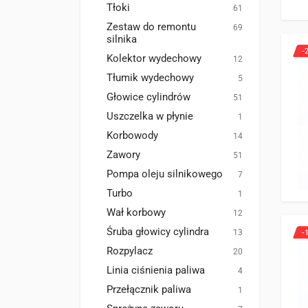
Tłoki
61
Zestaw do remontu
69
silnika
-
Kolektor wydechowy
12
Tłumik wydechowy
5
Głowice cylindrów
51
Uszczelka w płynie
1
Korbowody
14
Zawory
51
Pompa oleju silnikowego
7
Turbo
1
Wał korbowy
12
Śruba głowicy cylindra
13
-
Rozpylacz
20
Linia ciśnienia paliwa
4
Przełącznik paliwa
1