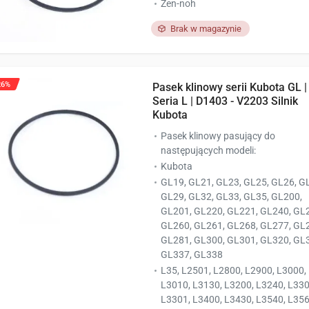
Zen-noh
Brak w magazynie
26%
Pasek klinowy serii Kubota GL |
Seria L | D1403 - V2203 Silnik
Kubota
Pasek klinowy pasujący do
następujących modeli:
Kubota
GL19, GL21, GL23, GL25, GL26, G
GL29, GL32, GL33, GL35, GL200,
GL201, GL220, GL221, GL240, GL
GL260, GL261, GL268, GL277, GL
GL281, GL300, GL301, GL320, GL
GL337, GL338
L35, L2501, L2800, L2900, L3000,
L3010, L3130, L3200, L3240, L330
L3301, L3400, L3430, L3540, L356