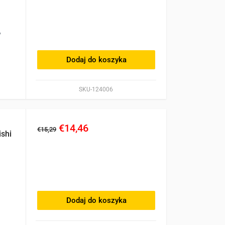
,
Dodaj do koszyka
SKU-124006
€14,46
€15,29
ishi
Dodaj do koszyka