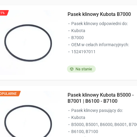
21%
Pasek klinowy Kubota B7000
Pasek klinowy odpowiedni do:
Kubota
B7000
OEM w celach informacyjnych:
1524197011
Na stanie
OPULARNE
Pasek klinowy Kubota B5000 -
B7001 | B6100 - B7100
Pasek klinowy pasujący do:
Kubota
B5000, B5001, B6000, B6001, B7
B6100, B7100