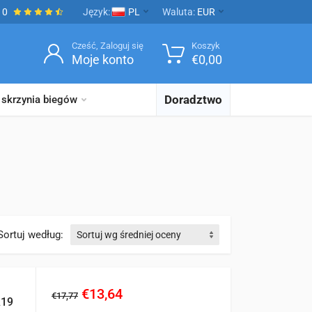
10
Język:
PL
Waluta:
EUR
Cześć, Zaloguj się
Koszyk
Moje konto
€
0,00
Doradztwo
 skrzynia biegów
Sortuj według:
€13,64
€17,77
A19