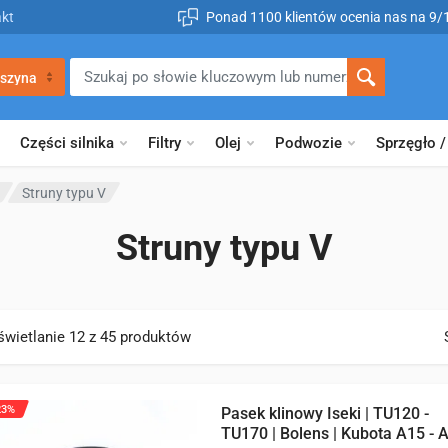
kt
Ponad 1100 klientów ocenia nas na 9/
szyna
Części silnika
Filtry
Olej
Podwozie
Sprzęgło /
Struny typu V
Struny typu V
wietlanie 12 z 45 produktów
23%
Pasek klinowy Iseki | TU120 -
TU170 | Bolens | Kubota A15 - 