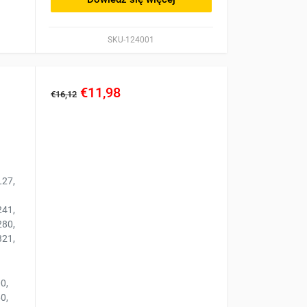
SKU-124001
€11,98
€16,12
L27,
241,
280,
321,
0,
0,