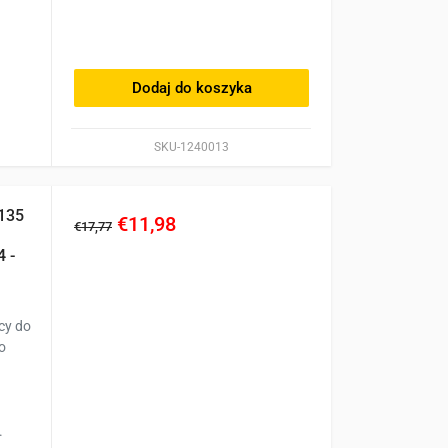
Dodaj do koszyka
SKU-1240013
U135
€11,98
€17,77
 -
cy do
o
.