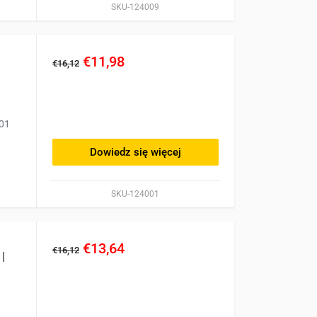
SKU-124009
€11,98
€16,12
001
Dowiedz się więcej
SKU-124001
€13,64
€16,12
|