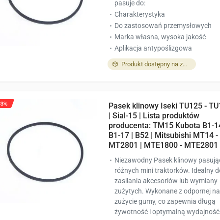
pasuje do:
Charakterystyka
Do zastosowań przemysłowych
Marka własna, wysoka jakość
Aplikacja antypoślizgowa
Produkt dostępny na zamówienie
33%
Pasek klinowy Iseki TU125 - T
| Sial-15 | Lista produktów
producenta: TM15 Kubota B1-14
B1-17 | B52 | Mitsubishi MT14 -
MT2801 | MTE1800 - MTE2801
Niezawodny Pasek klinowy pasują
różnych mini traktorków. Idealny d
zasilania akcesoriów lub wymiany
zużytych. Wykonane z odpornej na
zużycie gumy, co zapewnia długą
żywotność i optymalną wydajność