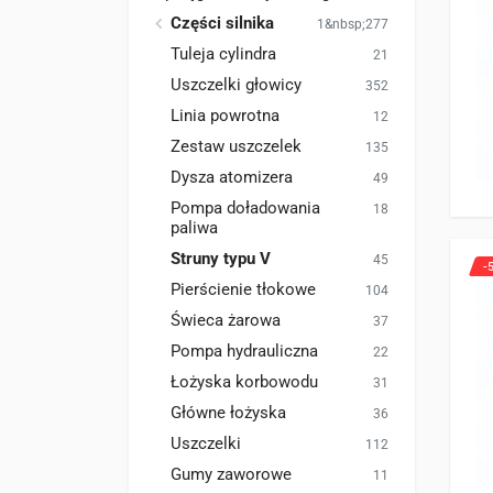
Części silnika
1&nbsp;277
Tuleja cylindra
21
Uszczelki głowicy
352
Linia powrotna
12
Zestaw uszczelek
135
Dysza atomizera
49
Pompa doładowania
18
paliwa
Struny typu V
45
-
Pierścienie tłokowe
104
Świeca żarowa
37
Pompa hydrauliczna
22
Łożyska korbowodu
31
Główne łożyska
36
Uszczelki
112
Gumy zaworowe
11