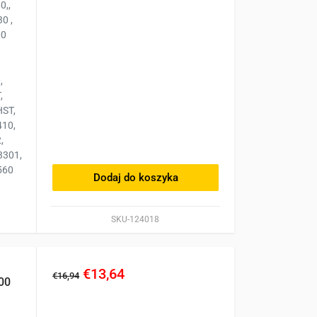
0,,
0 ,
00
,
,
HST,
410,
,
3301,
560
Dodaj do koszyka
SKU-124018
€13,64
€16,94
00