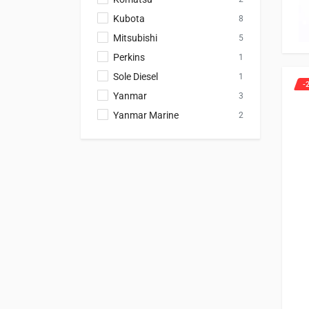
Kubota
8
Mitsubishi
5
Perkins
1
Sole Diesel
1
-
Yanmar
3
Yanmar Marine
2