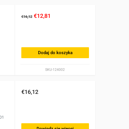
€12,81
€16,12
Dodaj do koszyka
SKU-124002
€16,12
001
Dowiedz się więcej