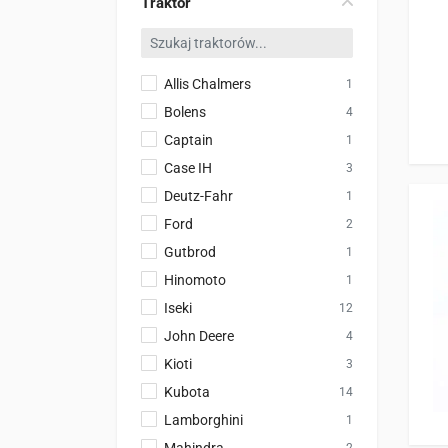
Traktor
Allis Chalmers
1
Bolens
4
Captain
1
Case IH
3
Deutz-Fahr
1
Ford
2
Gutbrod
1
Hinomoto
1
Iseki
12
John Deere
4
Kioti
3
Kubota
14
Lamborghini
1