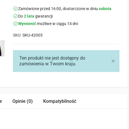
Zamówione przed 16:00, dostarczone w dniu
sobota
Do
2 lata
gwarancji
Wymienić
możliwe w ciągu 14 dni
SKU:
SKU-42003
Ten produkt nie jest dostępny do
zamówienia w Twoim kraju.
e
Opinie (0)
Kompatybilność