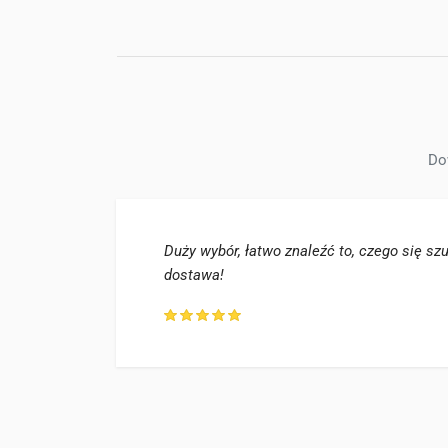
Do
Duży wybór, łatwo znaleźć to, czego się sz
dostawa!
ce, PL