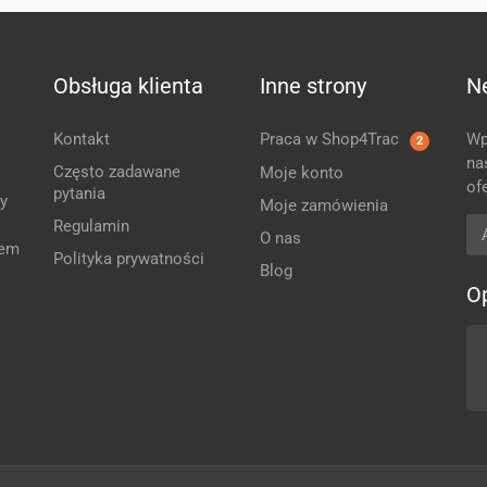
Obsługa klienta
Inne strony
N
Kontakt
Praca w Shop4Trac
Wp
2
na
Często zadawane
Moje konto
of
pytania
y
Moje zamówienia
Ad
Regulamin
O nas
zem
Polityka prywatności
Blog
Op