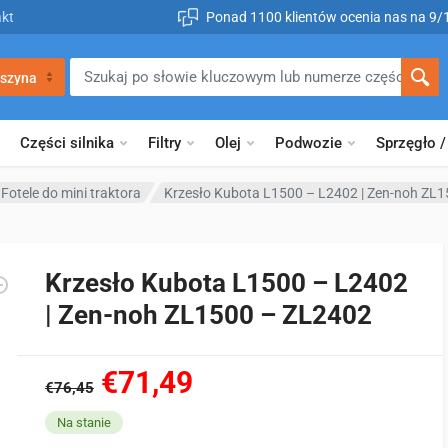
kt
Ponad 1100 klientów ocenia nas na 9/
szyna
Części silnika
Filtry
Olej
Podwozie
Sprzęgło /
Fotele do mini traktora
Krzesło Kubota L1500 – L2402 | Zen-noh ZL
Krzesło Kubota L1500 – L2402
| Zen-noh ZL1500 – ZL2402
€71,49
€76,45
Na stanie