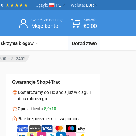
10
Język:
PL
Waluta:
EUR
Cześć, Zaloguj się
Koszyk
Moje konto
€
0,00
Doradztwo
 skrzynia biegów
1500 – ZL2402
Gwarancje Shop4Trac
Dostarczamy do Holandia już w ciągu 1
dnia roboczego
Opinia klienta
8,9/10
Płać bezpiecznie m.in. za pomocą: