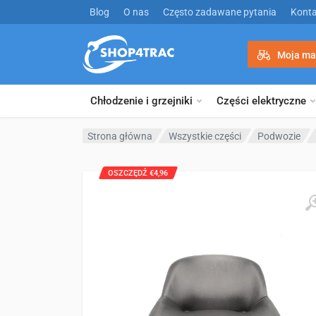
Przejdź do treści
Blog
O nas
Często zadawane pytania
Konta
Moja ma
Chłodzenie i grzejniki
Części elektryczne
Strona główna
Wszystkie części
Podwozie
OSZCZĘDŹ €4,96