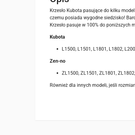
Krzesło Kubota pasujące do kilku modeli
czemu posiada wygodne siedzisko! Bardz
Krzesło pasuje w 100% do poniższych m
Kubota
L1500, L1501, L1801, L1802, L20
Zen-no
ZL1500, ZL1501, ZL1801, ZL1802
Również dla innych modeli, jeśli rozmiar
Opinie
Specyfikacje
Pasuje do
Na razie nie ma opinii o produkcie.