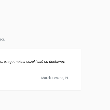
ci.
to, czego można oczekiwać od dostawcy.
Świetn
facho
Marek, Leszno, PL