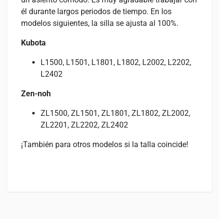
él durante largos periodos de tiempo. En los
modelos siguientes, la silla se ajusta al 100%.
Kubota
L1500, L1501, L1801, L1802, L2002, L2202,
L2402
Zen-noh
ZL1500, ZL1501, ZL1801, ZL1802, ZL2002,
ZL2201, ZL2202, ZL2402
¡También para otros modelos si la talla coincide!
Valoraciones
Especificaciones
Adecuado para
No hay valoraciones aún.
PESO
Consulta abajo para qué máquinas es adecuado este