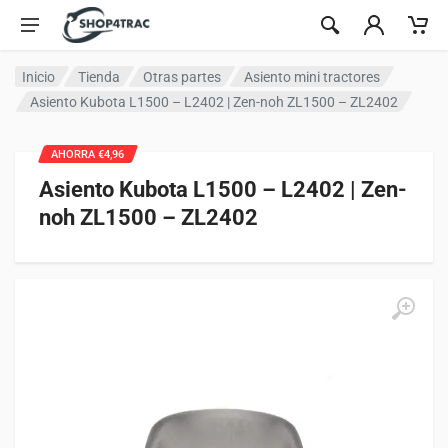
Ir al contenido
Inicio
Tienda
Otras partes
Asiento mini tractores
Asiento Kubota L1500 – L2402 | Zen-noh ZL1500 – ZL2402
AHORRA €4,96
Asiento Kubota L1500 – L2402 | Zen-
noh ZL1500 – ZL2402