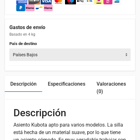
Gastos de envío
Basado en 4 kg
País de destino
Países Bajos
Descripción
Especificaciones
Valoraciones
C
(0)
Descripción
Asiento Kubota apto para varios modelos. La silla
está hecha de un material suave, por lo que tiene
un asiento cómodo. Es muy agradable trabajar con