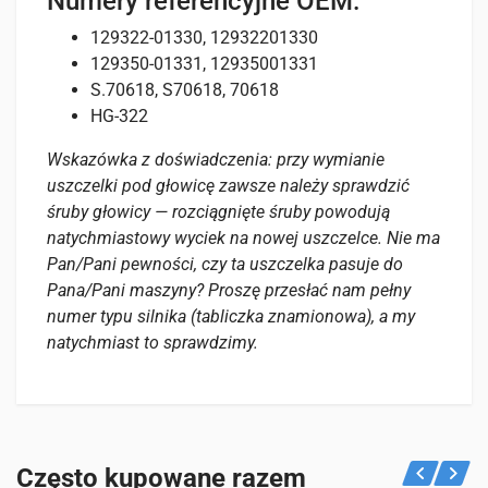
Numery referencyjne OEM:
129322-01330, 12932201330
129350-01331, 12935001331
S.70618, S70618, 70618
HG-322
Wskazówka z doświadczenia: przy wymianie
uszczelki pod głowicę zawsze należy sprawdzić
śruby głowicy — rozciągnięte śruby powodują
natychmiastowy wyciek na nowej uszczelce. Nie ma
Pan/Pani pewności, czy ta uszczelka pasuje do
Pana/Pani maszyny? Proszę przesłać nam pełny
numer typu silnika (tabliczka znamionowa), a my
natychmiast to sprawdzimy.
Opinie
Specyfikacje
Pasuje do
Na razie nie ma opinii o produkcie.
WAGA
Poniżej zobaczysz, do których maszyn pasuje ten produkt.
Często kupowane razem
0,3 kg