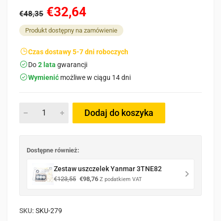
€32,64
€48,35
Produkt dostępny na zamówienie
Czas dostawy 5-7 dni roboczych
Do
2 lata
gwarancji
Wymienić
możliwe w ciągu 14 dni
Dodaj do koszyka
Dostępne również:
Zestaw uszczelek Yanmar 3TNE82
Pierwotna
Aktualna
€
123,55
€
98,76
Z podatkiem VAT
cena
cena
wynosiła:
wynosi:
€123,55.
€98,76.
SKU:
SKU-279