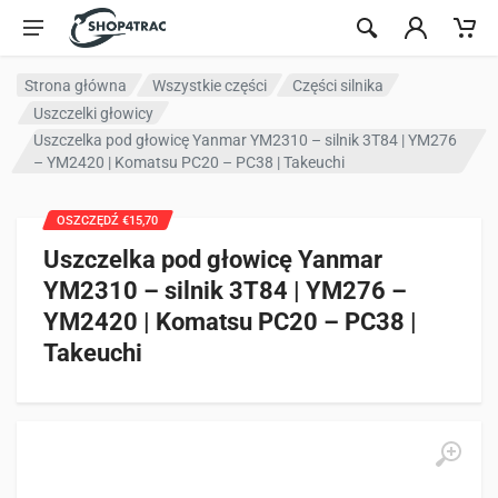
Przejdź do treści
Strona główna
Wszystkie części
Części silnika
Uszczelki głowicy
Uszczelka pod głowicę Yanmar YM2310 – silnik 3T84 | YM276
– YM2420 | Komatsu PC20 – PC38 | Takeuchi
OSZCZĘDŹ €15,70
Uszczelka pod głowicę Yanmar
YM2310 – silnik 3T84 | YM276 –
YM2420 | Komatsu PC20 – PC38 |
Takeuchi