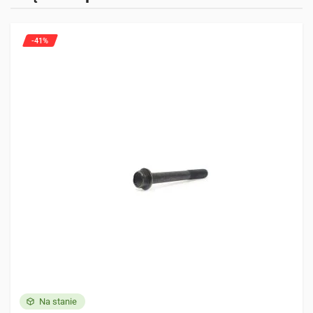
Ciągniki
Tylko zalogowani klienci, którzy kupili ten produkt mogą
1 wpis
napisać opinię.
-41%
YANMAR
YM2310
Na stanie