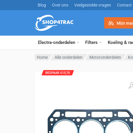
Ga naar inhoud
Blog
Over ons
Veelgestelde vragen
Contact
Mijn ma
Electra-onderdelen
Filters
Koeling & ra
Home
Alle onderdelen
Motoronderdelen
Ko
BESPAAR €15,70