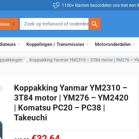
1100+ klanten beoordelen ons met een 
chine
diateurs
Koppelingen / Transmissies
Motoronderdelen
ppakkingen
Koppakking Yanmar YM2310 – 3T84 motor | YM276 – YM
Koppakking Yanmar YM2310 –
3T84 motor | YM276 – YM2420
| Komatsu PC20 – PC38 |
Takeuchi
€32,64