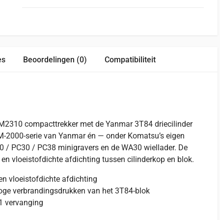
es
Beoordelingen (0)
Compatibiliteit
2310 compacttrekker met de Yanmar 3T84 driecilinder
 YM-2000-serie van Yanmar én — onder Komatsu’s eigen
/ PC30 / PC38 minigravers en de WA30 wiellader. De
n vloeistofdichte afdichting tussen cilinderkop en blok.
n vloeistofdichte afdichting
oge verbrandingsdrukken van het 3T84-blok
1 vervanging