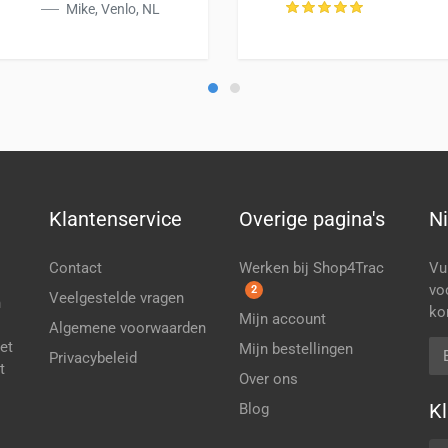
Mike, Venlo, NL
Klantenservice
Overige pagina's
N
Contact
Werken bij Shop4Trac
Vu
vo
2
Veelgestelde vragen
n
ko
Mijn account
Algemene voorwaarden
het
E-
Mijn bestellingen
Privacybeleid
t
Over ons
K
Blog