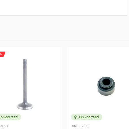
geschikt is.
bben, kunnen een beoordeling schrijven.
%
p voorraad
Op voorraad
97021
SKU-37000