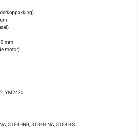
nderkoppakking)
ium
esel)
,60 mm
de motor)
2, YM2420
1
NA, 3T84HNB, 3T84H-NA, 3T84H-S