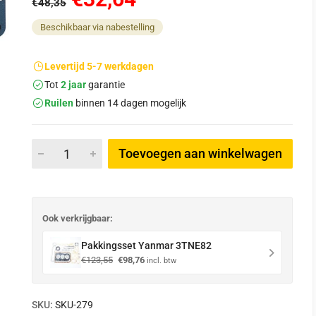
€48,35
Beschikbaar via nabestelling
Levertijd 5-7 werkdagen
Tot
2 jaar
garantie
Ruilen
binnen 14 dagen mogelijk
Toevoegen aan winkelwagen
Ook verkrijgbaar:
Pakkingsset Yanmar 3TNE82
Oorspronkelijke
Huidige
€
123,55
€
98,76
incl. btw
prijs
prijs
was:
is:
€123,55.
€98,76.
SKU:
SKU-279