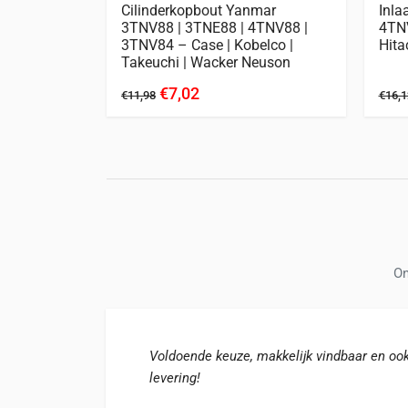
1300D
Cilinderkopbout Yanmar
Inla
3TNV88 | 3TNE88 | 4TNV88 |
4TNV
3TNV84 – Case | Kobelco |
Hita
Takeuchi | Wacker Neuson
€7,02
€11,98
€16,1
On
Voldoende keuze, makkelijk vindbaar en oo
levering!