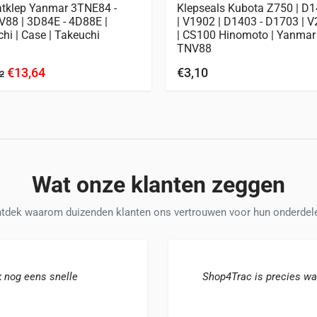
atklep Yanmar 3TNE84 -
Klepseals Kubota Z750 | D
88 | 3D84E - 4D88E |
| V1902 | D1403 - D1703 | 
chi | Case | Takeuchi
| CS100 Hinomoto | Yanmar
TNV88
€13,64
€3,10
2
Wat onze klanten zeggen
tdek waarom duizenden klanten ons vertrouwen voor hun onderdel
k nog eens snelle
Shop4Trac is precies wa