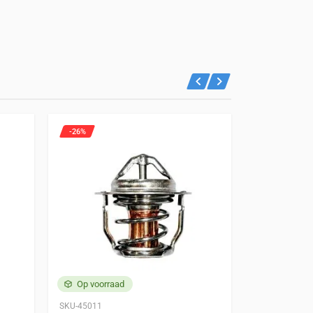
-26%
-34%
Op voorraad
Op voorra
SKU-45011
SKU-40014