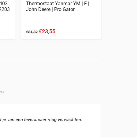
1402
Thermostaat Yanmar YM | F |
Waterpomp 
V2203
John Deere | Pro Gator
serie | 3T7
€23,55
€49,
€31,82
€73,97
en.
t je van een leverancier mag verwachten.
Snelle