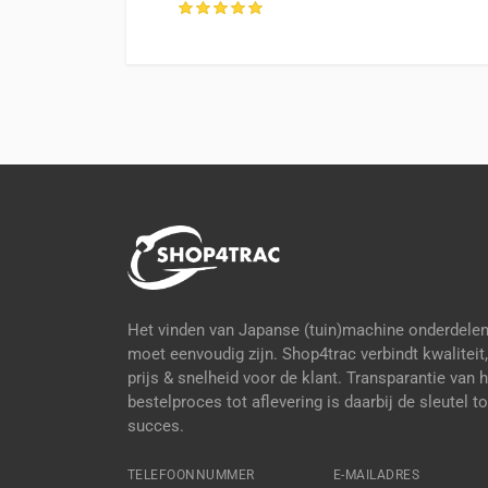
en, NL
Het vinden van Japanse (tuin)machine onderdele
moet eenvoudig zijn. Shop4trac verbindt kwaliteit,
prijs & snelheid voor de klant. Transparantie van 
bestelproces tot aflevering is daarbij de sleutel to
succes.
TELEFOONNUMMER
E-MAILADRES