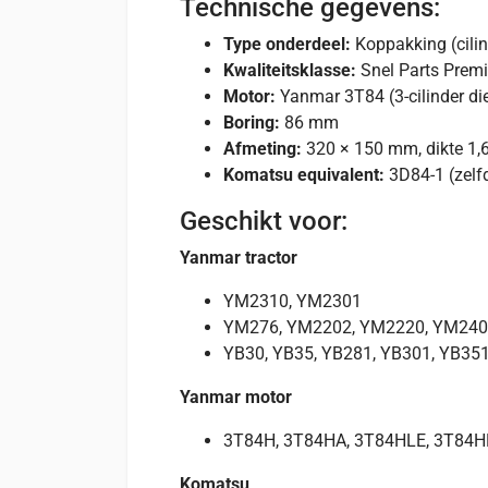
Technische gegevens:
Type onderdeel:
Koppakking (cili
Kwaliteitsklasse:
Snel Parts Prem
Motor:
Yanmar 3T84 (3-cilinder di
Boring:
86 mm
Afmeting:
320 × 150 mm, dikte 1
Komatsu equivalent:
3D84-1 (zelf
Geschikt voor:
Yanmar tractor
YM2310, YM2301
YM276, YM2202, YM2220, YM240
YB30, YB35, YB281, YB301, YB35
Yanmar motor
3T84H, 3T84HA, 3T84HLE, 3T84H
Komatsu