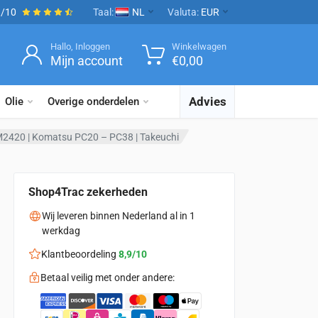
9/10
Taal:
NL
Valuta:
EUR
Hallo, Inloggen
Winkelwagen
Mijn account
€
0,00
Advies
Olie
Overige onderdelen
2420 | Komatsu PC20 – PC38 | Takeuchi
Shop4Trac zekerheden
Wij leveren binnen Nederland al in 1
werkdag
Klantbeoordeling
8,9/10
Betaal veilig met onder andere: