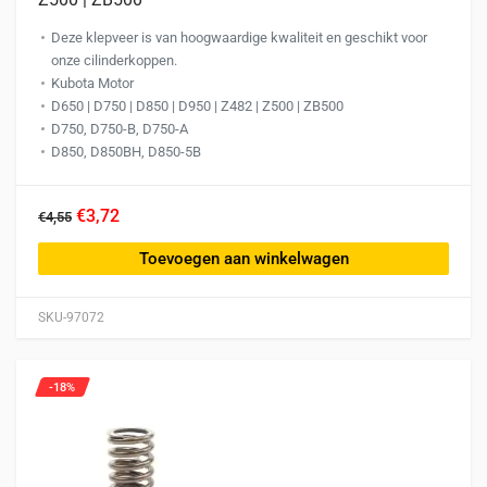
Deze klepveer is van hoogwaardige kwaliteit en geschikt voor
onze cilinderkoppen.
Kubota Motor
D650 | D750 | D850 | D950 | Z482 | Z500 | ZB500
D750, D750-B, D750-A
D850, D850BH, D850-5B
€3,72
€4,55
Toevoegen aan winkelwagen
SKU-97072
-18%