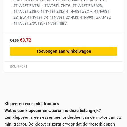
4TNV98T-ZNTBL, 4TNV98TL-ZNTG, 4TNV98T-ZNSA2D,
4TNV98T-ZSBK, 4TNV98T-ZSLY, 4TNV98T-ZSOM, 4TNV98T-
ZSTBW, 4TNV98T-CR, 4TNV98T-ZXNMS, 4TNV98T-ZXNMS2,
4TNV98T-ZXWTB, 4TNV98T-SBV
€3,72
€4,55
Toevoegen aan winkelwagen
SKU-97074
Klepveren voor mini tractors
Wat is een klepveer en waarom is deze belangrijk?
Een klepveer is een essentieel onderdeel van de motor van uw
mini tractor. De klepveer zorgt ervoor dat de motor­kleppen