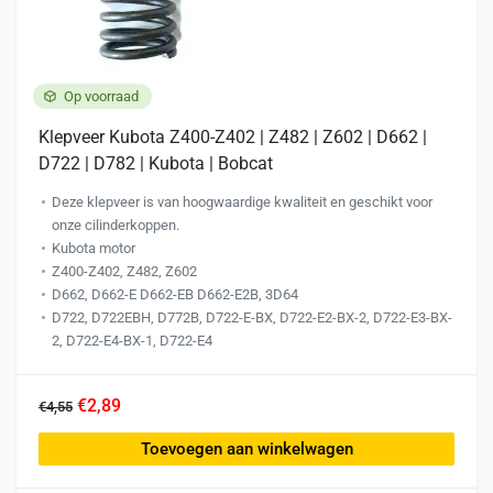
Op voorraad
Klepveer Kubota Z400-Z402 | Z482 | Z602 | D662 |
D722 | D782 | Kubota | Bobcat
Deze klepveer is van hoogwaardige kwaliteit en geschikt voor
onze cilinderkoppen.
Kubota motor
Z400-Z402, Z482, Z602
D662, D662-E D662-EB D662-E2B, 3D64
D722, D722EBH, D772B, D722-E-BX, D722-E2-BX-2, D722-E3-BX-
2, D722-E4-BX-1, D722-E4
€2,89
€4,55
Toevoegen aan winkelwagen