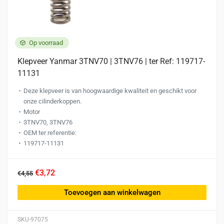
Op voorraad
Klepveer Yanmar 3TNV70 | 3TNV76 | ter Ref: 119717-
11131
Deze klepveer is van hoogwaardige kwaliteit en geschikt voor
onze cilinderkoppen.
Motor
3TNV70, 3TNV76
OEM ter referentie:
119717-11131
€3,72
€4,55
Toevoegen aan winkelwagen
SKU-97075