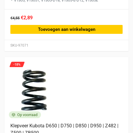
V1305, V1305T, V1305-D18, V1305-E-D12, V1305E
€2,89
€4,55
Toevoegen aan winkelwagen
SKU-97071
-18%
Op voorraad
Klepveer Kubota D650 | D750 | D850 | D950 | Z482 |
Z500 | ZB500