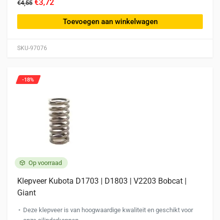
€3,72
€4,55
Toevoegen aan winkelwagen
SKU-97076
-18%
Op voorraad
Klepveer Kubota D1703 | D1803 | V2203 Bobcat |
Giant
Deze klepveer is van hoogwaardige kwaliteit en geschikt voor