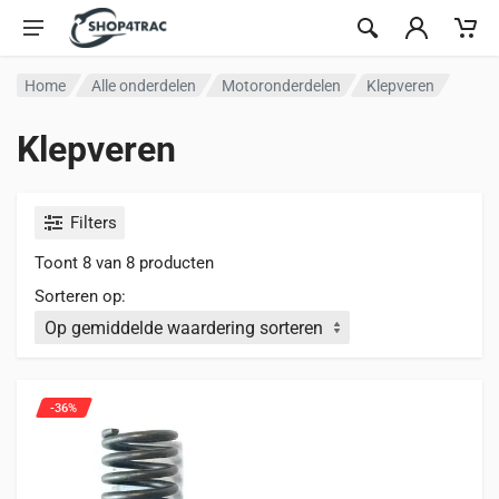
Ga naar inhoud
Home
Alle onderdelen
Motoronderdelen
Klepveren
Klepveren
Filters
Toont 8 van 8 producten
Sorteren op:
-36%