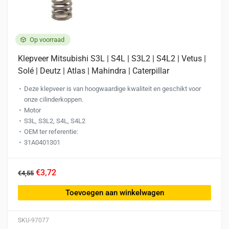
Op voorraad
Klepveer Mitsubishi S3L | S4L | S3L2 | S4L2 | Vetus |
Solé | Deutz | Atlas | Mahindra | Caterpillar
Deze klepveer is van hoogwaardige kwaliteit en geschikt voor
onze cilinderkoppen.
Motor
S3L, S3L2, S4L, S4L2
OEM ter referentie:
31A0401301
€3,72
€4,55
Toevoegen aan winkelwagen
SKU-97077