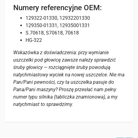
Numery referencyjne OEM:
129322-01330, 12932201330
129350-01331, 12935001331
S.70618, S70618, 70618
HG-322
Wskazówka z doświadczenia: przy wymianie
uszczelki pod głowicę zawsze należy sprawdzić
śruby głowicy — rozciągnięte śruby powodują
natychmiastowy wyciek na nowej uszczelce. Nie ma
Pan/Pani pewności, czy ta uszczelka pasuje do
Pana/Pani maszyny? Proszę przesłać nam pełny
numer typu silnika (tabliczka znamionowa), a my
natychmiast to sprawdzimy.
Opinie
Specyfikacje
Pasuje do
Na razie nie ma opinii o produkcie.
WAGA
Poniżej zobaczysz, do których maszyn pasuje ten produkt.