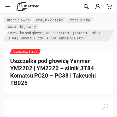
Przejdź do treści
Strona główna
Wszystkie części
Części silnika
Uszczelki głowicy
Uszczelka pod głowicę Yanmar YM2202 | YM2220 – silnik
3T84 | Komatsu PC20 – PC38 | Takeuchi TB025
OSZCZĘDŹ €15,70
Uszczelka pod głowicę Yanmar
YM2202 | YM2220 – silnik 3T84 |
Komatsu PC20 – PC38 | Takeuchi
TB025