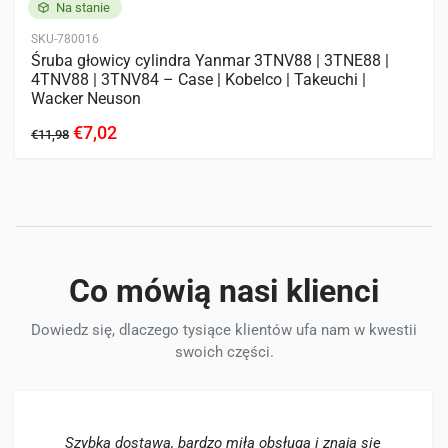
Na stanie
SKU-780016
Śruba głowicy cylindra Yanmar 3TNV88 | 3TNE88 |
4TNV88 | 3TNV84 – Case | Kobelco | Takeuchi |
Wacker Neuson
€7,02
€11,98
Co mówią nasi klienci
Dowiedz się, dlaczego tysiące klientów ufa nam w kwestii
swoich części.
Szybka dostawa, bardzo miła obsługa i znają się