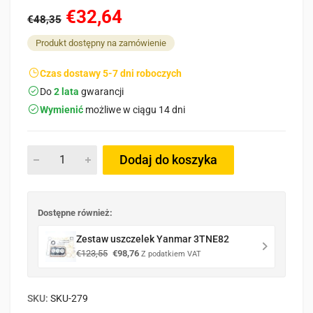
€32,64
€48,35
Produkt dostępny na zamówienie
Czas dostawy 5-7 dni roboczych
Do
2 lata
gwarancji
Wymienić
możliwe w ciągu 14 dni
Dodaj do koszyka
Dostępne również:
Zestaw uszczelek Yanmar 3TNE82
Pierwotna
Aktualna
€
123,55
€
98,76
Z podatkiem VAT
cena
cena
wynosiła:
wynosi:
€123,55.
€98,76.
SKU:
SKU-279