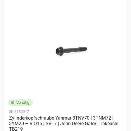
GOLDONI
Boxter 20
JOHN DEERE
20C
Motoren
4 Einträge
YANMAR
3D70E
3TNV70
3TNV70VBVA2
3TNV72
Vorrätig
SKU-780017
Zylinderkopfschraube Yanmar 3TNV70 | 3TNM72 |
3YM20 – ViO15 | SV17 | John Deere Gator | Takeuchi
TB219