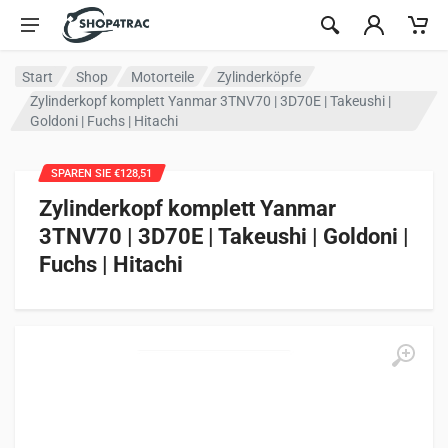
Zum Inhalt springen
Start
Shop
Motorteile
Zylinderköpfe
Zylinderkopf komplett Yanmar 3TNV70 | 3D70E | Takeushi |
Goldoni | Fuchs | Hitachi
SPAREN SIE €128,51
Zylinderkopf komplett Yanmar
3TNV70 | 3D70E | Takeushi | Goldoni |
Fuchs | Hitachi