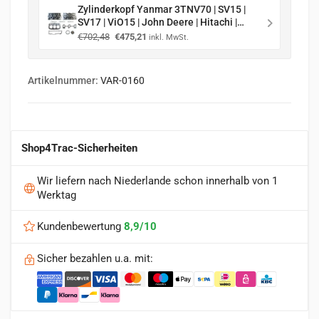
Zylinderkopf Yanmar 3TNV70 | SV15 |
SV17 | ViO15 | John Deere | Hitachi |
Takeuchi | komplett + Kopfdichtung +
Ursprünglicher
Aktueller
€
702,48
€
475,21
inkl. MwSt.
Glühkerze
Preis
Preis
war:
ist:
€702,48
€475,21.
Artikelnummer:
VAR-0160
Shop4Trac-Sicherheiten
Wir liefern nach Niederlande schon innerhalb von 1
Werktag
Kundenbewertung
8,9/10
Sicher bezahlen u.a. mit: