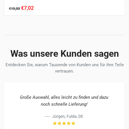
€7,02
Dieses
€10,33
Produkt
weist
mehrere
Varianten
auf.
Die
Was unsere Kunden sagen
Optionen
können
Entdecken Sie, warum Tausende von Kunden uns für ihre Teile
auf
vertrauen.
der
Produktseite
gewählt
Große Auswahl, alles leicht zu finden und dazu
werden
noch schnelle Lieferung!
Jürgen, Fulda, DE