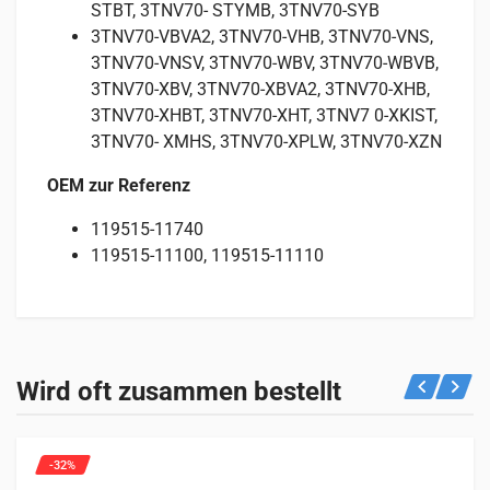
STBT, 3TNV70- STYMB, 3TNV70-SYB
3TNV70-VBVA2, 3TNV70-VHB, 3TNV70-VNS,
3TNV70-VNSV, 3TNV70-WBV, 3TNV70-WBVB,
3TNV70-XBV, 3TNV70-XBVA2, 3TNV70-XHB,
3TNV70-XHBT, 3TNV70-XHT, 3TNV7 0-XKIST,
3TNV70- XMHS, 3TNV70-XPLW, 3TNV70-XZN
OEM zur Referenz
119515-11740
119515-11100, 119515-11110
Rezensionen
Spezifikationen
Geeignet für
Es gibt noch keine Rezensionen.
GEWICHT
Sehen Sie unten, für welche Maschinen dieses Produkt
Wird oft zusammen bestellt
13 kg
geeignet ist.
Nur angemeldete Kunden, die dieses Produkt gekauft haben,
dürfen eine Rezension abgeben.
Traktoren
2 Einträge
-32%