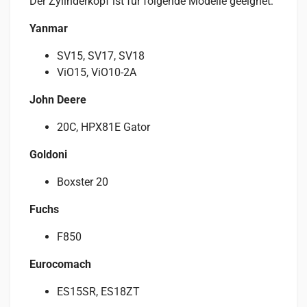
Der Zylinderkopf ist für folgende Modelle geeignet:
Yanmar
SV15, SV17, SV18
ViO15, ViO10-2A
John Deere
20C, HPX81E Gator
Goldoni
Boxster 20
Fuchs
F850
Eurocomach
ES15SR, ES18ZT