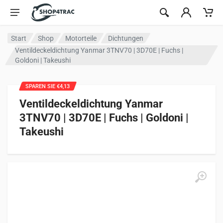
Zum Inhalt springen
Start
Shop
Motorteile
Dichtungen
Ventildeckeldichtung Yanmar 3TNV70 | 3D70E | Fuchs |
Goldoni | Takeushi
SPAREN SIE €4,13
Ventildeckeldichtung Yanmar
3TNV70 | 3D70E | Fuchs | Goldoni |
Takeushi