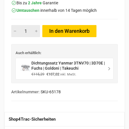
Bis zu
2 Jahre
Garantie
Umtauschen
innerhalb von 14 Tagen möglich
In den Warenkorb
Auch erhältlich:
Dichtungssatz Yanmar 3TNV70 | 3D70E |
Fuchs | Goldoni | Takeuchi
Ursprünglicher
Aktueller
€
115,29
€
107,02
inkl. MwSt.
Preis
Preis
war:
ist:
€115,29
€107,02.
Artikelnummer:
SKU-65178
Shop4Trac-Sicherheiten