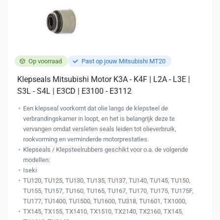
Op voorraad
Past op jouw Mitsubishi MT20
Klepseals Mitsubishi Motor K3A - K4F | L2A - L3E |
S3L - S4L | E3CD | E3100 - E3112
Een klepseal voorkomt dat olie langs de klepsteel de
verbrandingskamer in loopt, en het is belangrijk deze te
vervangen omdat versleten seals leiden tot olieverbruik,
rookvorming en verminderde motorprestaties.
Klepseals / Klepsteelrubbers geschikt voor o.a. de volgende
modellen:
Iseki
TU120, TU125, TU130, TU135, TU137, TU140, TU145, TU150,
TU155, TU157, TU160, TU165, TU167, TU170, TU175, TU175F,
TU177, TU1400, TU1500, TU1600, TU318, TU1601, TX1000,
TX145, TX155, TX1410, TX1510, TX2140, TX2160, TX145,