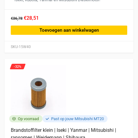
€28,51
€36,78
Toevoegen aan winkelwagen
SKU-15W40
-32%
Op voorraad
Past op jouw Mitsubishi MT20
Brandstoffilter klein | Iseki | Yanmar | Mitsubishi |
ransomes | Weidemann | Shibaura