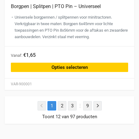
Borgpen | Splitpen | PTO Pin – Universeel
Universele borgpennen / splitpennen voor minitractoren.
Verkrijgbaar in twee maten: Borgpen 6x45mm voor lichte
toepassingen en PTO Pin 8x56mm voor de aftakas en zwaardere
aanbouwdelen. Verzinkt staal met veerring.
Dit
€1,65
Vanaf:
product
heeft
Opties selecteren
meerdere
variaties.
VAR-900001
Deze
optie
kan
1
2
3
9
gekozen
worden
Toont 12 van 97 producten
op
de