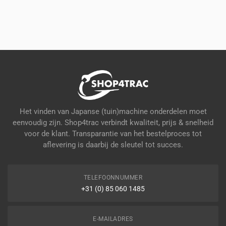
productpagina
Het vinden van Japanse (tuin)machine onderdelen moet
eenvoudig zijn. Shop4trac verbindt kwaliteit, prijs & snelheid
voor de klant. Transparantie van het bestelproces tot
aflevering is daarbij de sleutel tot succes.
TELEFOONNUMMER
+31 (0) 85 060 1485
E-MAILADRES