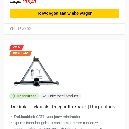
€38,43
€40,91
Toevoegen aan winkelwagen
SKU-15W402
-21%
POPULAIR
Op voorraad
Universeel product
Trekbok | Trekhaak | Driepunttrekhaak | Driepuntbok
Trekhaakbok CAT1. voor jouw minitractor!
Optimaliseer het gebruik van je minitractor met onze
hoogwaardige trekhaakbok. Dit robuuste accessoire is