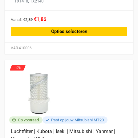
TX1410, TX2140
Dit
€1,86
Vanaf:
€2,89
product
heeft
Opties selecteren
meerdere
variaties.
VAR-410006
Deze
optie
kan
-17%
gekozen
worden
op
de
productpagina
Op voorraad
Past op jouw Mitsubishi MT20
Luchtfilter | Kubota | Iseki | Mitsubishi | Yanmar |