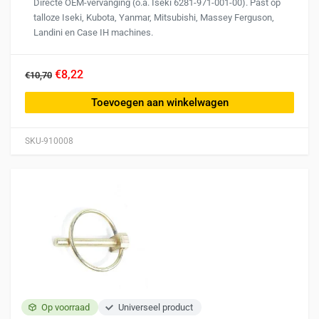
Directe OEM-vervanging (o.a. Iseki 6281-971-001-00). Past op
talloze Iseki, Kubota, Yanmar, Mitsubishi, Massey Ferguson,
Landini en Case IH machines.
€8,22
€10,70
Toevoegen aan winkelwagen
SKU-910008
Op voorraad
Universeel product