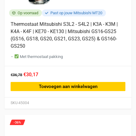
Op voorraad
Past op jouw Mitsubishi MT20
Thermostaat Mitsubishi S3L2 - S4L2 | K3A - K3M |
K4A - K4F | KE70 - KE130 | Mitsubishi GS16-GS25
(GS16, GS18, GS20, GS21, GS23, GS25) & GS160-
GS250
Met thermostaat pakking
€30,17
€36,78
Toevoegen aan winkelwagen
SKU-45004
-36%