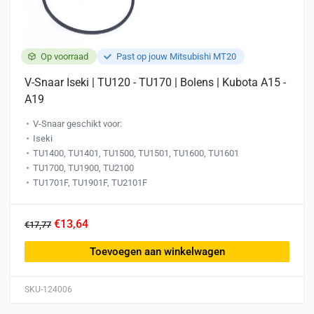
Op voorraad
Past op jouw Mitsubishi MT20
V-Snaar Iseki | TU120 - TU170 | Bolens | Kubota A15 -
A19
V-Snaar geschikt voor:
Iseki
TU1400, TU1401, TU1500, TU1501, TU1600, TU1601
TU1700, TU1900, TU2100
TU1701F, TU1901F, TU2101F
€13,64
€17,77
Toevoegen aan winkelwagen
SKU-124006