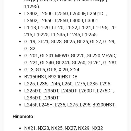
11295)
L2402, L2500, L2550, L2600F, L2601DT,
L2602, L2650, L2850, L3000, L3001
L1-18, L1-20, L1-20, L1-22, L1-24, L1-195, L1-
215, L1-225, L1-235, L1245, L1-255
GL19, GL21, GL23, GL25, GL26, GL27, GL29,
GL32
GL201, GL201 MFWD, GL220, GL220 MFWD,
GL221, GL240, GL241, GL260, GL261, GL281
GT-3, GT-5, GT-8, X-20, X-24
B2150HST, B9200HST-DB
L225, L235, L245, L260, L275, L285, L295
L225DT, L235DT, L245DT, L260DT, L275DT,
L285DT, L295DT
L245F, L245H, L235, L275, L295, B9200HST.
Hinomoto
NX21, NX23, NX25, NX27, NX29, NX32