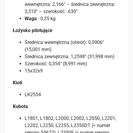
wewnętrzna: 2,166″ – średnica zewnętrzna:
3,310″ – szerokość: .630″
Waga
: 0,35 kg
Łożysko pilotujące
Średnica wewnętrzna (otwór): 0,5906″
(15,001 mm)
Średnica zewnętrzna: 1,2598″ (31,998 mm)
Szerokość: 0,354″ (8,991 mm)
15x32x9
Kioti
LK2554
Kubota
L1801, L1802, L2000, L2002, L2050, L2201,
L2202, L2250, L2255, L2350DT (< numer
seryjny 54672), L2350F (< numer seryjny