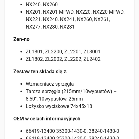
NX240, NX260
NX201, NX201 MFWD, NX220, NX220 MFWD,
NX221, NX240, NX241, NX260, NX261,
NX277, NX280, NX281
Zen-no
ZL1801, ZL2200, ZL2201, ZL3001
ZL1802, ZL2002, ZL2202, ZL2402
Zestaw ten składa się z:
Wzmacniacz sprzęgła
Tarcza sprzęgła (215mm/10wypustów) –
8,50″, 10wypustów, 25mm
Łożysko wyciskowe 74x45x18
OEM w celach informacyjnych
66419-13400 35300-1430-0, 38240-1430-0
66419-13400 35300-1430-0, 38240-1430-0,