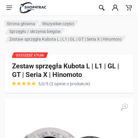
Przejdź do treści
Strona główna
Wszystkie części
Sprzęgło / skrzynia biegów
Zestaw sprzęgła Kubota L | L1 | GL | GT | Seria X | Hinomoto
OSZCZĘDŹ €70,66
Zestaw sprzęgła Kubota L | L1 | GL |
GT | Seria X | Hinomoto
5,0/5 (2 opinie o produkcie)