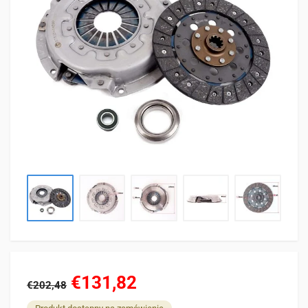
€131,82
€202,48