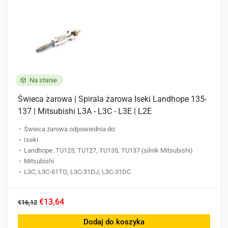
Na stanie
Świeca żarowa | Spirala żarowa Iseki Landhope 135-
137 | Mitsubishi L3A - L3C - L3E | L2E
Świeca żarowa odpowiednia do:
Iseki
Landhope: TU125, TU127, TU135, TU137 (silnik Mitsubishi)
Mitsubishi
L3C, L3C-61TG, L3C-31DJ, L3C-31DC
€13,64
€16,12
Dodaj do koszyka