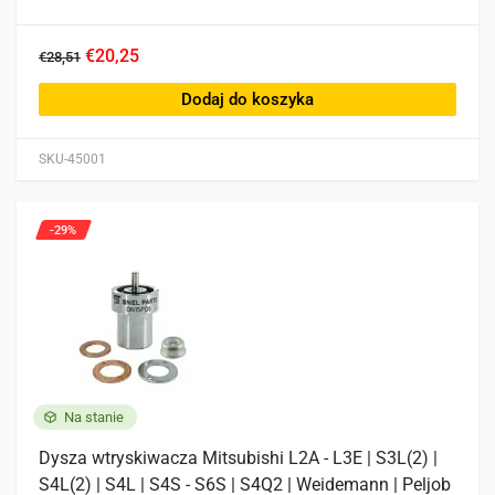
€20,25
€28,51
Dodaj do koszyka
SKU-45001
-29%
Na stanie
Dysza wtryskiwacza Mitsubishi L2A - L3E | S3L(2) |
S4L(2) | S4L | S4S - S6S | S4Q2 | Weidemann | Peljob