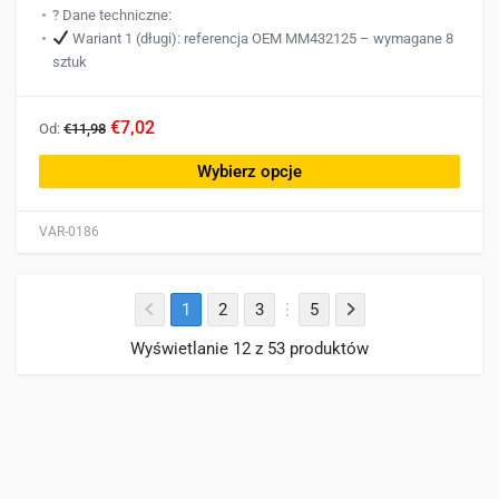
? Dane techniczne:
Wariant 1 (długi): referencja OEM MM432125 – wymagane 8
sztuk
Ten
€7,02
Od:
€11,98
produkt
ma
Wybierz opcje
wiele
wariantów.
VAR-0186
Opcje
można
wybrać
1
2
3
5
na
stronie
Wyświetlanie 12 z 53 produktów
produktu