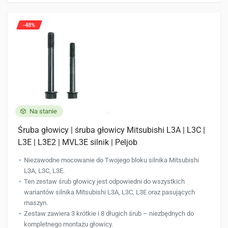
-48%
Na stanie
Śruba głowicy | śruba głowicy Mitsubishi L3A | L3C |
L3E | L3E2 | MVL3E silnik | Peljob
Niezawodne mocowanie do Twojego bloku silnika Mitsubishi
L3A, L3C, L3E.
Ten zestaw śrub głowicy jest odpowiedni do wszystkich
wariantów silnika Mitsubishi L3A, L3C, L3E oraz pasujących
maszyn.
Zestaw zawiera 3 krótkie i 8 długich śrub – niezbędnych do
kompletnego montażu głowicy.