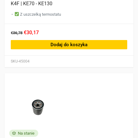
K4F | KE70 - KE130
Z uszczelką termostatu
€30,17
€36,78
Dodaj do koszyka
SKU-45004
Na stanie