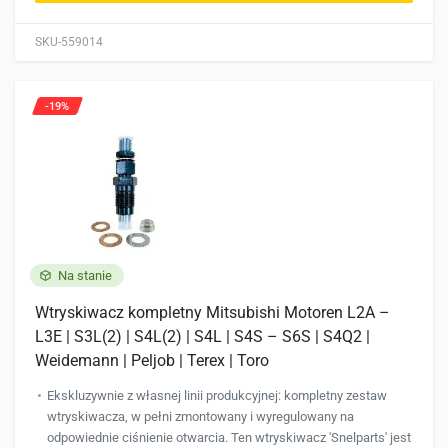
SKU-559014
-19%
Na stanie
Wtryskiwacz kompletny Mitsubishi Motoren L2A –
L3E | S3L(2) | S4L(2) | S4L | S4S – S6S | S4Q2 |
Weidemann | Peljob | Terex | Toro
Ekskluzywnie z własnej linii produkcyjnej: kompletny zestaw
wtryskiwacza, w pełni zmontowany i wyregulowany na
odpowiednie ciśnienie otwarcia. Ten wtryskiwacz 'Snelparts' jest