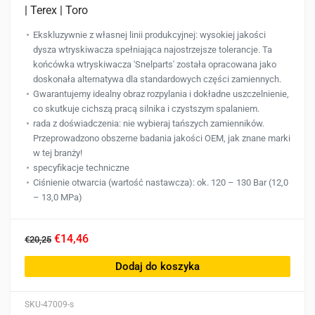
| Terex | Toro
Ekskluzywnie z własnej linii produkcyjnej: wysokiej jakości
dysza wtryskiwacza spełniająca najostrzejsze tolerancje. Ta
końcówka wtryskiwacza 'Snelparts' została opracowana jako
doskonała alternatywa dla standardowych części zamiennych.
Gwarantujemy idealny obraz rozpylania i dokładne uszczelnienie,
co skutkuje cichszą pracą silnika i czystszym spalaniem.
rada z doświadczenia: nie wybieraj tańszych zamienników.
Przeprowadzono obszerne badania jakości OEM, jak znane marki
w tej branży!
specyfikacje techniczne
Ciśnienie otwarcia (wartość nastawcza): ok. 120 – 130 Bar (12,0
– 13,0 MPa)
€14,46
€20,25
Dodaj do koszyka
SKU-47009-s