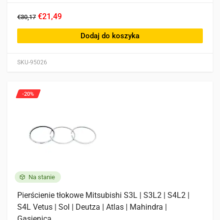
€21,49
€30,17
Dodaj do koszyka
SKU-95026
-20%
Na stanie
Pierścienie tłokowe Mitsubishi S3L | S3L2 | S4L2 |
S4L Vetus | Sol | Deutza | Atlas | Mahindra |
Gąsienica