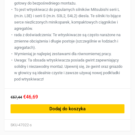
gotowy do bezpośredniego montażu.
To jest wtryskiwacz do popularnych silników Mitsubishi serii L
(m.in. L3E) i serii S (m.in. S3L2, S4L2) diesla. Te silniki to bijące
serce niezliczonych minikoparek, kompaktowych ciągników i
agregatów.
rada z doświadczenia: Te wtryskiwacze są często narażone na
zmienne obciążenia i długie postoje (szczególnie w łodziach i
agregatach).
Wymieniaj je najlepiej zestawami dla równomiernej pracy.
Uwaga: Ta obsada wtryskiwacza posiada gwint zapewniający
solidny i niezawodny montaż. Upewnij się, że gwint oraz gniazdo
w głowicy są idealnie czyste i zawsze używaj nowej podkładki
pod wtryskiwacz!
€46,69
€57,44
Dodaj do koszyka
SKU-47022-s