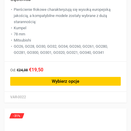
Pierścienie tłokowe charakteryzują się wysoką europejską
jakością, a kompatybilne modele zostały wybrane z dużą
starannością:
Kumpel
78 mm
Mitsubishi
GO26, GO28, GO30, GO32, GO34, GO260, GO261, GO280,
GO281, GO300, GO301, GO320, GO321, GO340, GO341
Ten
€19,50
Od:
€24,38
produkt
ma
Wybierz opcje
wiele
wariantów.
VAR-0022
Opcje
można
wybrać
-31%
na
stronie