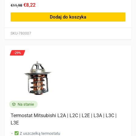
€8,22
€11,98
Dodaj do koszyka
SKU-780007
-29%
Na stanie
Termostat Mitsubishi L2A | L2C | L2E | L3A | L3C |
L3E
Z uszczelką termostatu