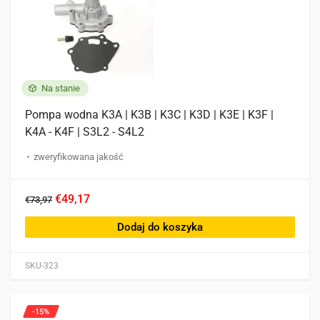
Na stanie
Pompa wodna K3A | K3B | K3C | K3D | K3E | K3F |
K4A - K4F | S3L2 - S4L2
zweryfikowana jakość
€49,17
€73,97
Dodaj do koszyka
SKU-323
-15%