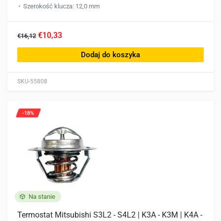
Szerokość klucza: 12,0 mm
€10,33
€16,12
Dodaj do koszyka
SKU-55808
-18%
Na stanie
Termostat Mitsubishi S3L2 - S4L2 | K3A - K3M | K4A -