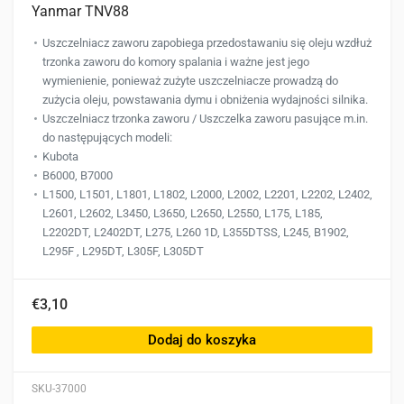
Yanmar TNV88
Uszczelniacz zaworu zapobiega przedostawaniu się oleju wzdłuż
trzonka zaworu do komory spalania i ważne jest jego
wymienienie, ponieważ zużyte uszczelniacze prowadzą do
zużycia oleju, powstawania dymu i obniżenia wydajności silnika.
Uszczelniacz trzonka zaworu / Uszczelka zaworu pasujące m.in.
do następujących modeli:
Kubota
B6000, B7000
L1500, L1501, L1801, L1802, L2000, L2002, L2201, L2202, L2402,
L2601, L2602, L3450, L3650, L2650, L2550, L175, L185,
L2202DT, L2402DT, L275, L260 1D, L355DTSS, L245, B1902,
L295F , L295DT, L305F, L305DT
€3,10
Dodaj do koszyka
SKU-37000