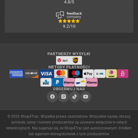
4.8/5
9.2/10
PARTNERZY WYSYŁKI
METODY PŁATNOŚCI
OBSERWUJ NAS
© 2026 Shop4Trac. Wszelkie prawa zastrzeżone. Wszystkie nazwy, obrazy,
symbole, opisy i numery producentów są używane wyłącznie w celach
referencyjnych. Nie sugeruje się, że Shop4Trac jest autoryzowanym źródłem
lub agentem któregokolwiek z tych producentów.