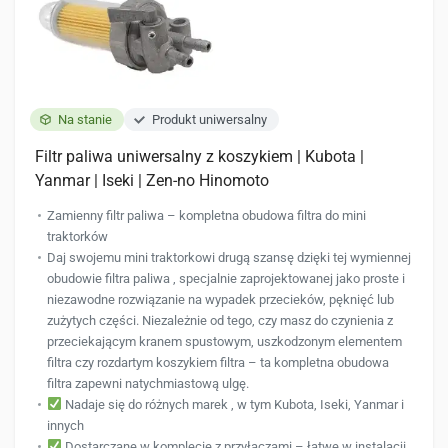
produktu
Na stanie
Produkt uniwersalny
Filtr paliwa uniwersalny z koszykiem | Kubota |
Yanmar | Iseki | Zen-no Hinomoto
Zamienny filtr paliwa – kompletna obudowa filtra do mini
traktorków
Daj swojemu mini traktorkowi drugą szansę dzięki tej wymiennej
obudowie filtra paliwa , specjalnie zaprojektowanej jako proste i
niezawodne rozwiązanie na wypadek przecieków, pęknięć lub
zużytych części. Niezależnie od tego, czy masz do czynienia z
przeciekającym kranem spustowym, uszkodzonym elementem
filtra czy rozdartym koszykiem filtra – ta kompletna obudowa
filtra zapewni natychmiastową ulgę.
Nadaje się do różnych marek , w tym Kubota, Iseki, Yanmar i
innych
Dostarczane w komplecie z przyłączami – łatwe w instalacji