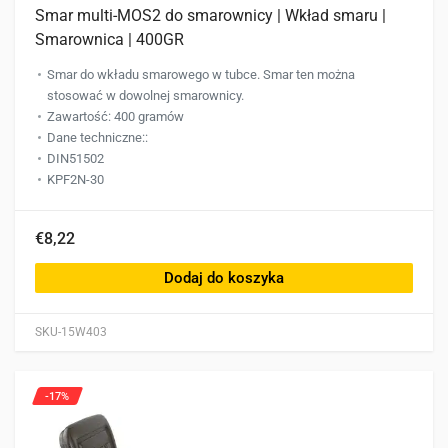
Smar multi-MOS2 do smarownicy | Wkład smaru |
Smarownica | 400GR
Smar do wkładu smarowego w tubce. Smar ten można
stosować w dowolnej smarownicy.
Zawartość: 400 gramów
Dane techniczne::
DIN51502
KPF2N-30
€8,22
Dodaj do koszyka
SKU-15W403
-17%