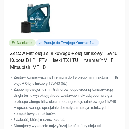
Na stanie
Pasuje do Twojego Yanmar 4TNE84
Zestaw Filtr oleju silnikowego + olej silnikowy 15w40
Kubota B | P. | RTV – Iseki TX | TU – Yanmar YM | F –
Mitsubishi MT | D
Zestaw konserwacyjny Premium do Twojego mini traktora – Filtr
oleju + Olej silnikowy 15W40 (5L)
Zapewnij swojemu mini traktorowi odpowiednią konserwację,
dzięki temu wysokiej jakości zestawowi, składającemu się z
profesjonalnego filtra oleju i mocnego oleju silnikowego 15W40
– opracowanego specjalnie do małych maszyn rolniczych i
kompaktowych traktorów.
?️ Jakość, której możesz zaufać
Stosujemy wyłącznie najwyższej jakości filtry oleju od