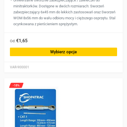
Uniwersalne sworznie zabezpieczające / zawleczki do
minitraktorków. Dostępne w dwóch rozmiarach: Sworzeń
zabezpieczający 6x45 mm do lekkich zastosowań oraz Sworzeń
WOM 8x56 mm do wału odbioru mocy i cięższego osprzętu. Stal
ocynkowana z pierścieniem sprężystym.
Ten
€1,65
Od:
produkt
ma
Wybierz opcje
wiele
wariantów.
VAR-900001
Opcje
można
wybrać
-18%
na
stronie
produktu