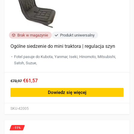
Brak w magazynie
Produkt uniwersalny
Ogólne siedzenie do mini traktora | regulacja szyn
Fotel pasuje do Kubota, Yanmar, Iseki, Hinomoto, Mitsubishi,
Satoh, Suzue,
€61,57
€73,97
Dowiedz się więcej
SKU-42005
-11%