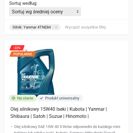
Sortuj według:
Silnik: Yanmar 4TNE84
Wyczyść wszystkie filtry
-22%
POPULARNE
Na stanie
Produkt uniwersalny
Olej silnikowy 15W40 Iseki | Kubota | Yanmar |
Shibaura | Satoh | Suzue | Hinomoto |
Olej silnikowy SAE 15W-40 5 litrów odpowiedni do każdego mini
traktora lub silnika Iseki, Kubota, Yanmar i Mitsubishi Diesel!