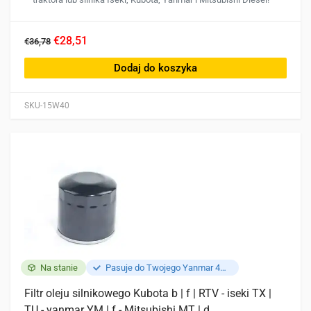
€28,51
€36,78
Dodaj do koszyka
SKU-15W40
Na stanie
Pasuje do Twojego Yanmar 4TNE84
Filtr oleju silnikowego Kubota b | f | RTV - iseki TX |
TU - yanmar YM | f - Mitsubishi MT | d