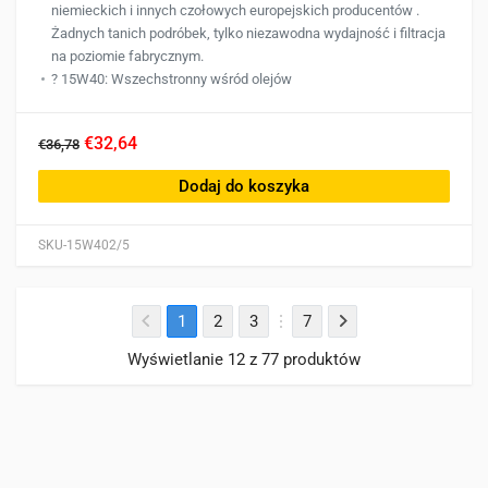
niemieckich i innych czołowych europejskich producentów .
Żadnych tanich podróbek, tylko niezawodna wydajność i filtracja
na poziomie fabrycznym.
?️ 15W40: Wszechstronny wśród olejów
€32,64
€36,78
Dodaj do koszyka
SKU-15W402/5
1
2
3
7
Wyświetlanie 12 z 77 produktów