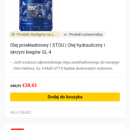
Produkt dostępny na zamówienie
Produkt uniwersalny
Olej przekładniowy | STOU | Olej hydrauliczny i
skrzyni biegów GL-4
Jeśli szukasz odpowiedniego oleju przekładniowego do swojego
mini traktora, GL-4 Multi UTTO będzie doskonałym wyborem.
€38,43
€40,91
Dodaj do koszyka
SKU-15W402