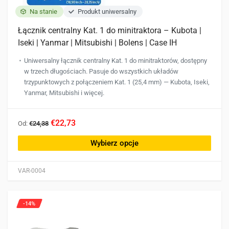
Na stanie
Produkt uniwersalny
Łącznik centralny Kat. 1 do minitraktora – Kubota |
Iseki | Yanmar | Mitsubishi | Bolens | Case IH
Uniwersalny łącznik centralny Kat. 1 do minitraktorów, dostępny
w trzech długościach. Pasuje do wszystkich układów
trzypunktowych z połączeniem Kat. 1 (25,4 mm) — Kubota, Iseki,
Yanmar, Mitsubishi i więcej.
Ten
€22,73
Od:
€24,38
produkt
ma
Wybierz opcje
wiele
wariantów.
VAR-0004
Opcje
można
wybrać
-14%
na
stronie