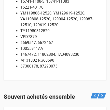
15741-1108-3, 15741-11083
15221-43170
YM119808-12520, YM129619-12520,
YA119808-12520, 129004-12520, 129087-
12510, 129619-12520
TY11980812520
VPD7379
6669547, 6672467
10055911AA
1467472, 11802804, TA04093230
M131802 RG60690
87300178, 87290073
Avis
Spécifications
Convient pour
Il n’y a pas encore d’avis.
POIDS
Découvrez ci-dessous les machines compatibles avec ce
Souvent achetés ensemble
2 kg
produit.
Seuls les clients connectés ayant acheté ce produit ont la
possibilité de laisser un avis.