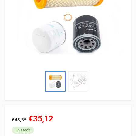
€35,12
€48,35
En stock