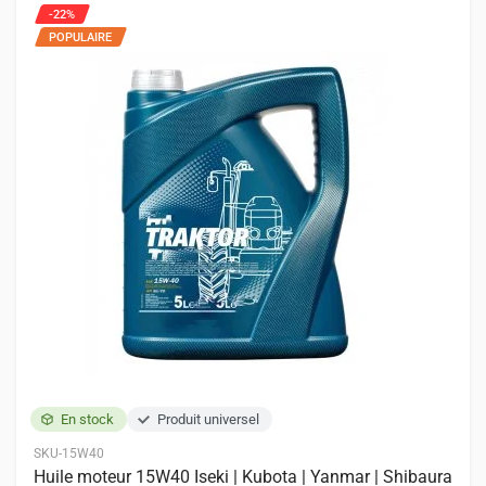
Moteurs
8 entrées
-22%
POPULAIRE
KUBOTA
D1005
D1105
D1305
V1205
V1305
V1505
V3300
WG1605
En stock
Produit universel
SKU-15W40
Huile moteur 15W40 Iseki | Kubota | Yanmar | Shibaura