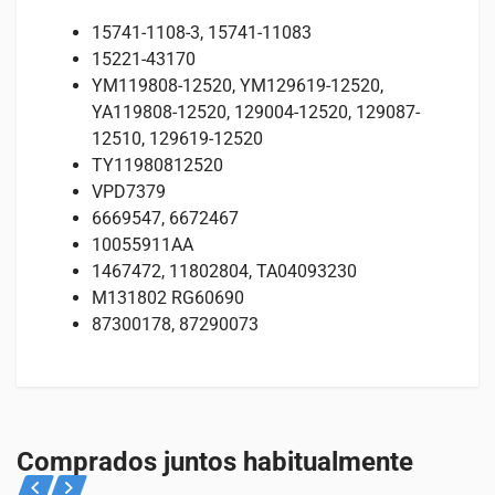
15741-1108-3, 15741-11083
15221-43170
YM119808-12520, YM129619-12520,
YA119808-12520, 129004-12520, 129087-
12510, 129619-12520
TY11980812520
VPD7379
6669547, 6672467
10055911AA
1467472, 11802804, TA04093230
M131802 RG60690
87300178, 87290073
Valoraciones
Especificaciones
Adecuado para
No hay valoraciones aún.
PESO
Consulta abajo para qué máquinas es adecuado este
Comprados juntos habitualmente
2 kg
producto.
Solo los usuarios registrados que hayan comprado este