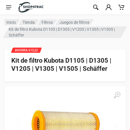
Ir al contenido
Inicio
Tienda
Filtros
Juegos de filtros
Kit de filtro Kubota D1105 | D1305 | V1205 | V1305 | V1505 |
Schäffer
AHORRA €13,22
Kit de filtro Kubota D1105 | D1305 |
V1205 | V1305 | V1505 | Schäffer