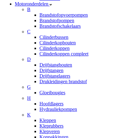
Motoronderdelen
B
Brandstofopvoerpompen
Brandstofpompen
Brandstofschakelaars
C
Cilinderbussen
Cilinderkopbouten
Cilinderkoppen
Cilinderkoppen compleet
D
Drijfstangbouten
Drijfstangen
Drijfstanglagers
Drukleidingen brandstof
G
Gloeibougies
H
Hoofdlagers
Hydrauliekpompen
K
Kleppen
Kleprubbers
Klepveren
Koppakkingen