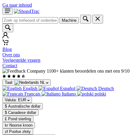
Ga naar inhoud
Machine
Blog
Over ons
Veelgestelde vragen
Contact
1100+ klanten beoordelen ons met een 9/10
Taal:
NL
English
Español
Deutsch
Français
Italiano
polski
Valuta:
EUR
$ Australische dollar
$ Canadese dollar
£ Pond sterling
kr Noorse kroon
zł Poolse złoty