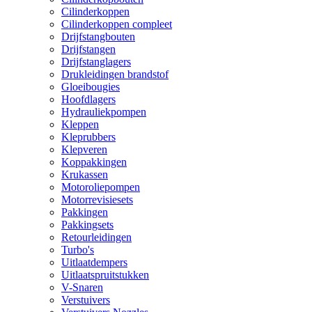
Cilinderkoppen
Cilinderkoppen compleet
Drijfstangbouten
Drijfstangen
Drijfstanglagers
Drukleidingen brandstof
Gloeibougies
Hoofdlagers
Hydrauliekpompen
Kleppen
Kleprubbers
Klepveren
Koppakkingen
Krukassen
Motoroliepompen
Motorrevisiesets
Pakkingen
Pakkingsets
Retourleidingen
Turbo's
Uitlaatdempers
Uitlaatspruitstukken
V-Snaren
Verstuivers