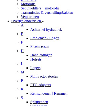
Motorolie
Set Oliefilters + motorolie
Transmissies & versnellingsbakken
Vetpatronen
Overige onderdelen
A
Achterhef hydrauliek
E
Emblemen / Logo's
F
Freesmessen
H
Handleidingen
Hefsets
L
Lagers
M
Minitractor stoelen
P
PTO adapters
R
Remschoenen | Remmen
S
Splitpennen