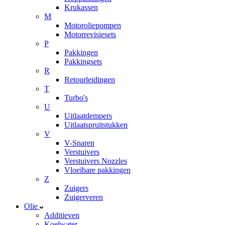
Krukassen
M
Motoroliepompen
Motorrevisiesets
P
Pakkingen
Pakkingsets
R
Retourleidingen
T
Turbo's
U
Uitlaatdempers
Uitlaatspruitstukken
V
V-Snaren
Verstuivers
Verstuivers Nozzles
Vloeibare pakkingen
Z
Zuigers
Zuigerveren
Olie
Additieven
Koelwater