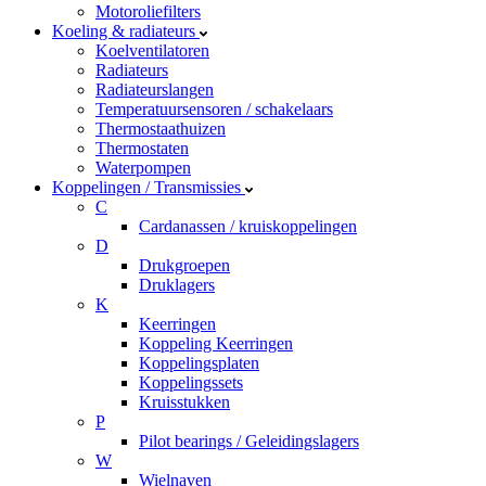
Motoroliefilters
Koeling & radiateurs
Koelventilatoren
Radiateurs
Radiateurslangen
Temperatuursensoren / schakelaars
Thermostaathuizen
Thermostaten
Waterpompen
Koppelingen / Transmissies
C
Cardanassen / kruiskoppelingen
D
Drukgroepen
Druklagers
K
Keerringen
Koppeling Keerringen
Koppelingsplaten
Koppelingssets
Kruisstukken
P
Pilot bearings / Geleidingslagers
W
Wielnaven