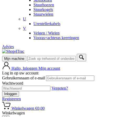
Stofhoezen
Stuurhoezen
Stuurkogels
Stuurwielen
U
Urentellerkabels
V
Velgen / Wielen
Vooras+achteras keerringen
Advies
Mijn machine
Hallo, Inloggen
Mijn account
Log in op uw account
Gebruikersnaam of e-mail
Wachtwoord
Vergeten?
Inloggen
Registreren
Winkelwagen
€
0,00
Winkelwagen