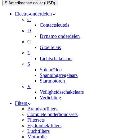
$ Amerikaanse dollar (USD)
Electra-onderdelen
C
Contactsleutels
D
Dynamo onderdelen
G
Gloeirelais
L
Lichtschakelaars
S
Solenoïden
Spanningsregelaars
Startmotoren
V
Veiligheidsschakelaars
Verlichting
Filters
Brandstoffilters
Complete onderhoudssets
Filtersets
Hydrauliek filters
Luchtfilters
Motorolie