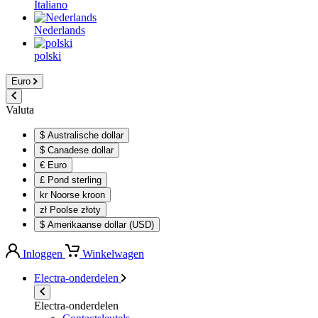
Italiano
Nederlands
polski
Euro
Valuta
$ Australische dollar
$ Canadese dollar
€ Euro
£ Pond sterling
kr Noorse kroon
zł Poolse złoty
$ Amerikaanse dollar (USD)
Inloggen
Winkelwagen
Electra-onderdelen
Electra-onderdelen