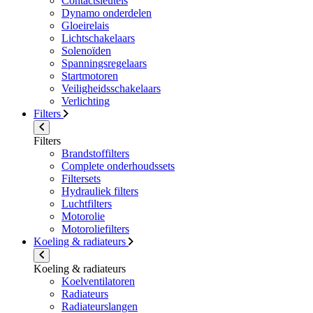
Contactsleutels
Dynamo onderdelen
Gloeirelais
Lichtschakelaars
Solenoïden
Spanningsregelaars
Startmotoren
Veiligheidsschakelaars
Verlichting
Filters
Filters
Brandstoffilters
Complete onderhoudssets
Filtersets
Hydrauliek filters
Luchtfilters
Motorolie
Motoroliefilters
Koeling & radiateurs
Koeling & radiateurs
Koelventilatoren
Radiateurs
Radiateurslangen