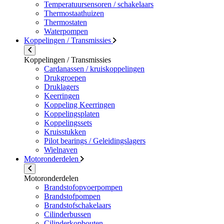
Temperatuursensoren / schakelaars
Thermostaathuizen
Thermostaten
Waterpompen
Koppelingen / Transmissies
Koppelingen / Transmissies
Cardanassen / kruiskoppelingen
Drukgroepen
Druklagers
Keerringen
Koppeling Keerringen
Koppelingsplaten
Koppelingssets
Kruisstukken
Pilot bearings / Geleidingslagers
Wielnaven
Motoronderdelen
Motoronderdelen
Brandstofopvoerpompen
Brandstofpompen
Brandstofschakelaars
Cilinderbussen
Cilinderkopbouten