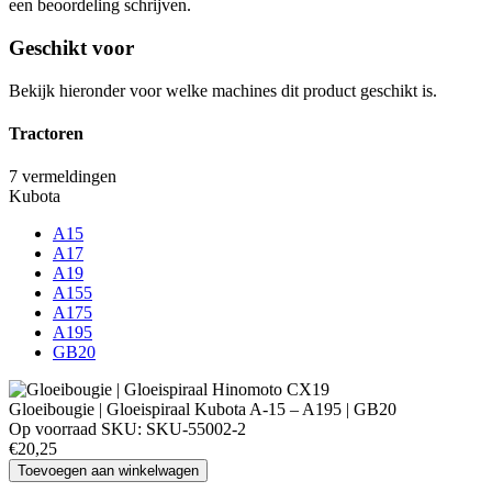
een beoordeling schrijven.
Geschikt voor
Bekijk hieronder voor welke machines dit product geschikt is.
Tractoren
7 vermeldingen
Kubota
A15
A17
A19
A155
A175
A195
GB20
Gloeibougie | Gloeispiraal Kubota A-15 – A195 | GB20
Op voorraad
SKU:
SKU-55002-2
€20,25
Toevoegen aan winkelwagen