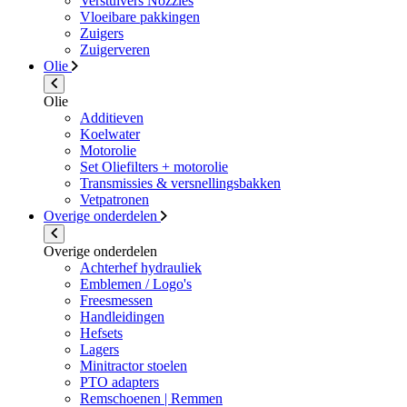
Verstuivers Nozzles
Vloeibare pakkingen
Zuigers
Zuigerveren
Olie
Olie
Additieven
Koelwater
Motorolie
Set Oliefilters + motorolie
Transmissies & versnellingsbakken
Vetpatronen
Overige onderdelen
Overige onderdelen
Achterhef hydrauliek
Emblemen / Logo's
Freesmessen
Handleidingen
Hefsets
Lagers
Minitractor stoelen
PTO adapters
Remschoenen | Remmen