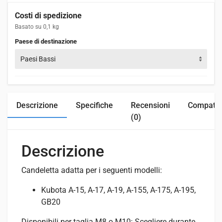
Costi di spedizione
Basato su 0,1 kg
Paese di destinazione
Paesi Bassi
Descrizione
Specifiche
Recensioni
Compatibi
(0)
Descrizione
Candeletta adatta per i seguenti modelli:
Kubota A-15, A-17, A-19, A-155, A-175, A-195,
GB20
Disponibili per taglia M8 o M10: Scegliere durante