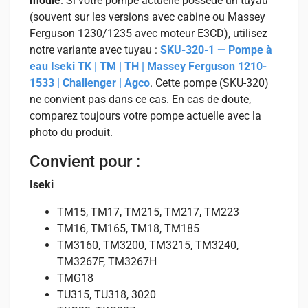
moulé
. Si votre pompe actuelle possède un tuyau
(souvent sur les versions avec cabine ou Massey
Ferguson 1230/1235 avec moteur E3CD), utilisez
notre variante avec tuyau :
SKU-320-1 — Pompe à
eau Iseki TK | TM | TH | Massey Ferguson 1210-
1533 | Challenger | Agco
. Cette pompe (SKU-320)
ne convient pas dans ce cas. En cas de doute,
comparez toujours votre pompe actuelle avec la
photo du produit.
Convient pour :
Iseki
TM15, TM17, TM215, TM217, TM223
TM16, TM165, TM18, TM185
TM3160, TM3200, TM3215, TM3240,
TM3267F, TM3267H
TMG18
TU315, TU318, 3020