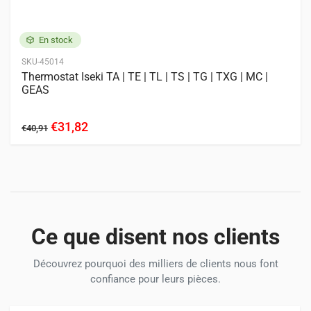
TM3160
TM3200
TM3240
TM3267
TMG18
TU315
TU318
TXG23
TXG237
En stock
Moteurs
11 entrées
SKU-45014
Thermostat Iseki TA | TE | TL | TS | TG | TXG | MC |
ISEKI
GEAS
E3CD
E3CE
E4CG
E255
E269
E374
E380
E383
E393
E3100
E3112
€31,82
€40,91
Ce que disent nos clients
Découvrez pourquoi des milliers de clients nous font
confiance pour leurs pièces.