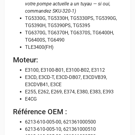
votre pompe actuelle a un tuyau — si oui,
commandez SKU-320-1)
TG5330G, TG5330H, TG5330PS, TG5390G,
TG5390H, TG5390PS, TG5395
TG6370G, TG6370H, TG6370S, TG6400H,
TG6400S, TG6490
TLE3400(FH)
Moteur:
E3100, E3100-B01, E3100-B02, E3112
E3CD, E3CD-T, E3CD-DB07, E3CDVB39,
E3CDVB41, E3CE
E255, E262, E269, E374, E380, E383, E393
E4CG
Référence OEM :
6213-610-005-00, 621361000500
6213-610-005-10, 621361000510