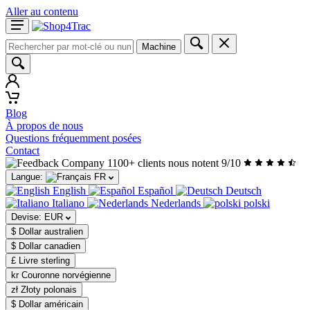
Aller au contenu
Machine
Blog
À propos de nous
Questions fréquemment posées
Contact
1100+ clients nous notent 9/10
Langue:
FR
English
Español
Deutsch
Italiano
Nederlands
polski
Devise:
EUR
$ Dollar australien
$ Dollar canadien
£ Livre sterling
kr Couronne norvégienne
zł Złoty polonais
$ Dollar américain