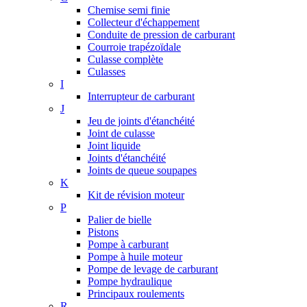
Chemise semi finie
Collecteur d'échappement
Conduite de pression de carburant
Courroie trapézoïdale
Culasse complète
Culasses
I
Interrupteur de carburant
J
Jeu de joints d'étanchéité
Joint de culasse
Joint liquide
Joints d'étanchéité
Joints de queue soupapes
K
Kit de révision moteur
P
Palier de bielle
Pistons
Pompe à carburant
Pompe à huile moteur
Pompe de levage de carburant
Pompe hydraulique
Principaux roulements
R