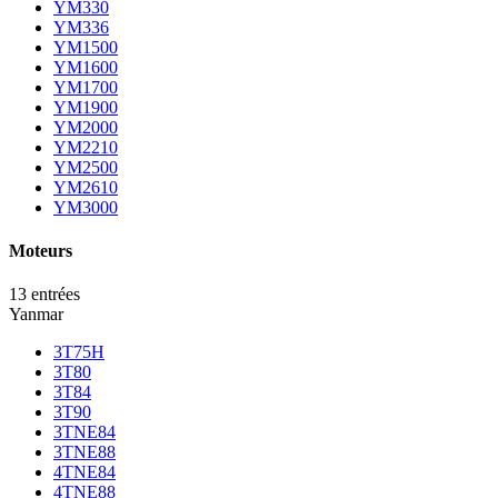
YM330
YM336
YM1500
YM1600
YM1700
YM1900
YM2000
YM2210
YM2500
YM2610
YM3000
Moteurs
13 entrées
Yanmar
3T75H
3T80
3T84
3T90
3TNE84
3TNE88
4TNE84
4TNE88