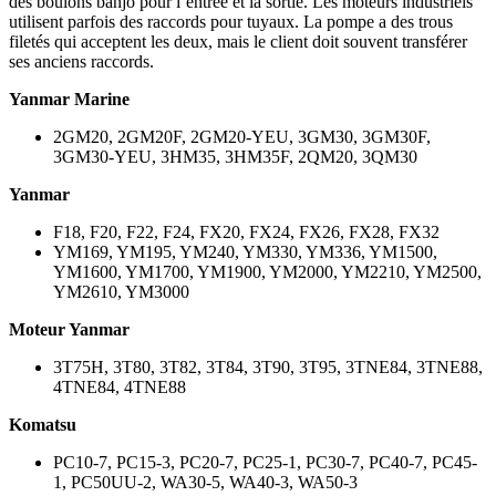
des boulons banjo pour l’entrée et la sortie. Les moteurs industriels
utilisent parfois des raccords pour tuyaux. La pompe a des trous
filetés qui acceptent les deux, mais le client doit souvent transférer
ses anciens raccords.
Yanmar Marine
2GM20, 2GM20F, 2GM20-YEU, 3GM30, 3GM30F,
3GM30-YEU, 3HM35, 3HM35F, 2QM20, 3QM30
Yanmar
F18, F20, F22, F24, FX20, FX24, FX26, FX28, FX32
YM169, YM195, YM240, YM330, YM336, YM1500,
YM1600, YM1700, YM1900, YM2000, YM2210, YM2500,
YM2610, YM3000
Moteur Yanmar
3T75H, 3T80, 3T82, 3T84, 3T90, 3T95, 3TNE84, 3TNE88,
4TNE84, 4TNE88
Komatsu
PC10-7, PC15-3, PC20-7, PC25-1, PC30-7, PC40-7, PC45-
1, PC50UU-2, WA30-5, WA40-3, WA50-3