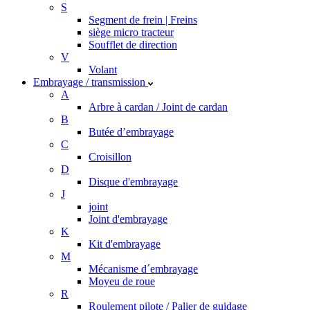
S
Segment de frein | Freins
siège micro tracteur
Soufflet de direction
V
Volant
Embrayage / transmission
A
Arbre à cardan / Joint de cardan
B
Butée d’embrayage
C
Croisillon
D
Disque d'embrayage
J
joint
Joint d'embrayage
K
Kit d'embrayage
M
Mécanisme d´embrayage
Moyeu de roue
R
Roulement pilote / Palier de guidage