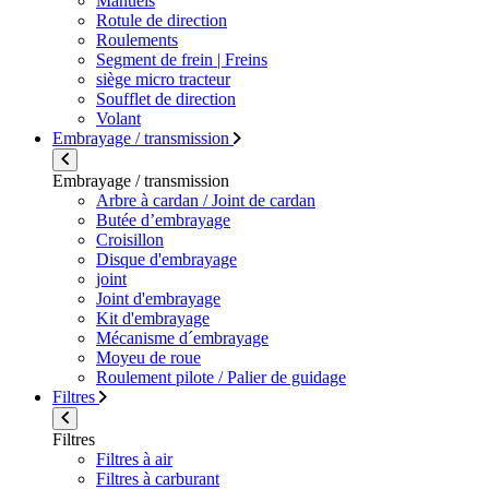
Manuels
Rotule de direction
Roulements
Segment de frein | Freins
siège micro tracteur
Soufflet de direction
Volant
Embrayage / transmission
Embrayage / transmission
Arbre à cardan / Joint de cardan
Butée d’embrayage
Croisillon
Disque d'embrayage
joint
Joint d'embrayage
Kit d'embrayage
Mécanisme d´embrayage
Moyeu de roue
Roulement pilote / Palier de guidage
Filtres
Filtres
Filtres à air
Filtres à carburant