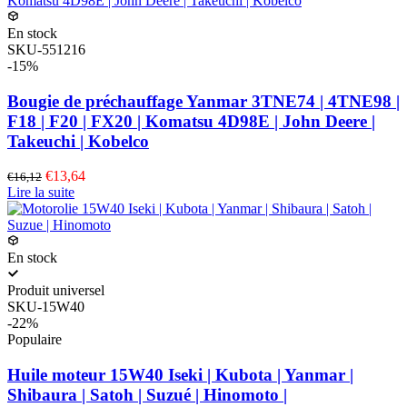
En stock
SKU-551216
-15%
Bougie de préchauffage Yanmar 3TNE74 | 4TNE98 |
F18 | F20 | FX20 | Komatsu 4D98E | John Deere |
Takeuchi | Kobelco
€13,64
€16,12
Lire la suite
En stock
Produit universel
SKU-15W40
-22%
Populaire
Huile moteur 15W40 Iseki | Kubota | Yanmar |
Shibaura | Satoh | Suzué | Hinomoto |