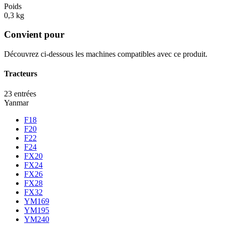
Poids
0,3 kg
Convient pour
Découvrez ci-dessous les machines compatibles avec ce produit.
Tracteurs
23 entrées
Yanmar
F18
F20
F22
F24
FX20
FX24
FX26
FX28
FX32
YM169
YM195
YM240