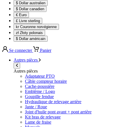
$ Dollar australien
$ Dollar canadien
€ Euro
£ Livre sterling
kr Couronne norvégienne
zł Złoty polonais
$ Dollar américain
Se connecter
Panier
Autres pièces
Autres pièces
Adaptateur PTO
Câble compteur horaire
Cache-poussière
Emblème / Logo
Goupille fendue
Hydraulique de relevage arrière
Jante / Roue
Joint d'huile pont avant + pont arrière
Kit bras de relevage
Lame de fraise