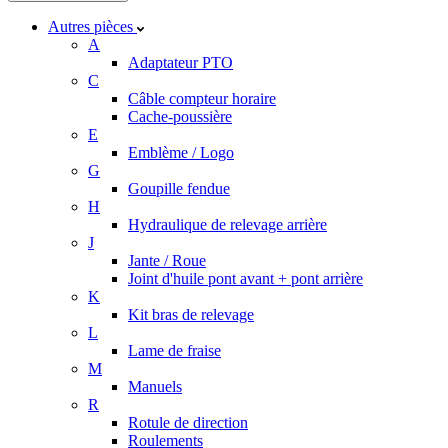
Autres pièces
A
Adaptateur PTO
C
Câble compteur horaire
Cache-poussière
E
Emblème / Logo
G
Goupille fendue
H
Hydraulique de relevage arrière
J
Jante / Roue
Joint d'huile pont avant + pont arrière
K
Kit bras de relevage
L
Lame de fraise
M
Manuels
R
Rotule de direction
Roulements