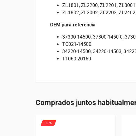
ZL1801, ZL2200, ZL2201, ZL3001
ZL1802, ZL2002, ZL2202, ZL2402
OEM para referencia
37300-14500, 37300-1450-0, 373
TC021-14500
34220-14500, 34220-14503, 3422
T1060-20160
Valoraciones
Especificaciones
Adecuado para
No hay valoraciones aún.
Peso
3,5 kg
Consulta abajo para qué máquinas es adecuado e
Comprados juntos habitualme
Solo los usuarios registrados que hayan comprado
Tractores
92 entradas
-19%
Kioti
LK2554