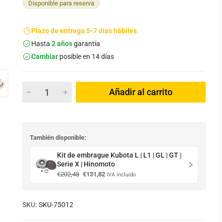
Disponible para reserva
Plazo de entrega 5-7 días hábiles
Hasta
2 años
garantía
Cambiar
posible en 14 días
Añadir al carrito
También disponible:
Kit de embrague Kubota L | L1 | GL | GT |
Serie X | Hinomoto
El
El
€
202,48
€
131,82
IVA incluido
precio
precio
original
actual
era:
es:
SKU:
SKU-75012
€202,48.
€131,82.