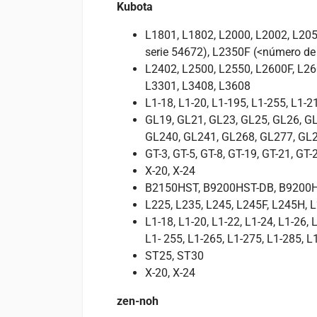
Kubota
L1801, L1802, L2000, L2002, L205
serie 54672), L2350F (<número de
L2402, L2500, L2550, L2600F, L26
L3301, L3408, L3608
L1-18, L1-20, L1-195, L1-255, L1-21
GL19, GL21, GL23, GL25, GL26, G
GL240, GL241, GL268, GL277, GL
GT-3, GT-5, GT-8, GT-19, GT-21, GT-
X-20, X-24
B2150HST, B9200HST-DB, B9200
L225, L235, L245, L245F, L245H, 
L1-18, L1-20, L1-22, L1-24, L1-26, 
L1- 255, L1-265, L1-275, L1-285, L
ST25, ST30
X-20, X-24
zen-noh