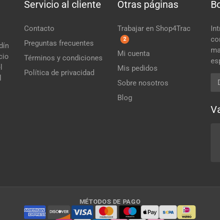
Servicio al cliente
Otras páginas
Bo
Contacto
Trabajar en Shop4Trac
In
co
2
Preguntas frecuentes
dín
ma
Mi cuenta
cio
Términos y condiciones
es
l
Mis pedidos
Política de privacidad
l
Di
Sobre nosotros
Blog
Va
MÉTODOS DE PAGO