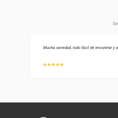
De
 la
Mucha variedad, todo fácil de encontrar y 
ugo, ES