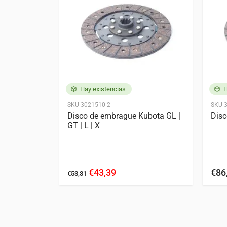
Kubota
B2150
B9200
GL200
GL201
GL300
GL301
L1-22
L1-24
L1-255
L1-26
L260
L275
L2250
L2255
Hay existencias
H
L2850
L3000
SKU-3021510-2
SKU-
ento Kubota
Disco de embrague Kubota GL |
Disc
Zen-Noh
ZL1801
ZL18
0-B7100
GT | L | X
€43,39
€86
€53,31