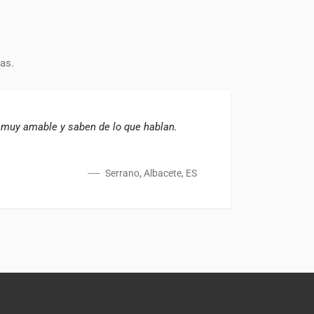
as.
n muy amable y saben de lo que hablan.
Shop4
Serrano, Albacete, ES