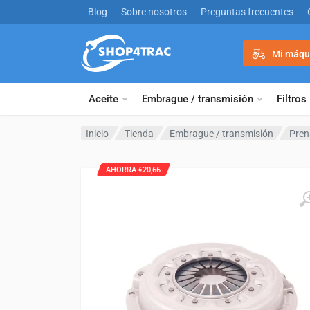
Ir al contenido
Blog
Sobre nosotros
Preguntas frecuentes
Mi máqu
Aceite
Embrague / transmisión
Filtros
Inicio
Tienda
Embrague / transmisión
Pren
AHORRA €20,66