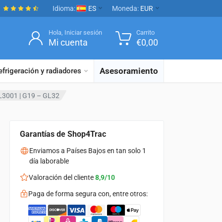
Idioma:
ES
Moneda:
EUR
Hola, Iniciar sesión
Carrito
Mi cuenta
€
0,00
Asesoramiento
efrigeración y radiadores
L3001 | G19 – GL32
Garantías de Shop4Trac
Enviamos a Países Bajos en tan solo 1
día laborable
Valoración del cliente
8,9/10
Paga de forma segura con, entre otros: