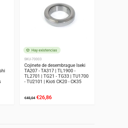
Hay existencias
Hay exist
SKU-70003
SKU-70003
Cojinete de desembrague Iseki
Cojinete d
shi
TA207 - TA317 | TL1900 -
Kubota L1-1
TL2701 | TG21 - TG33 | TU1700
GL32 | GL2
s
- TU2101 | Kioti CK20 - CK35
L275 | Zen
ZL2402
€26,86
€24,
€45,04
€45,04