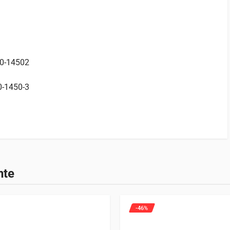
00-14502
0-1450-3
ste producto.
nte
 este producto pueden hacer una valoración.
-46%