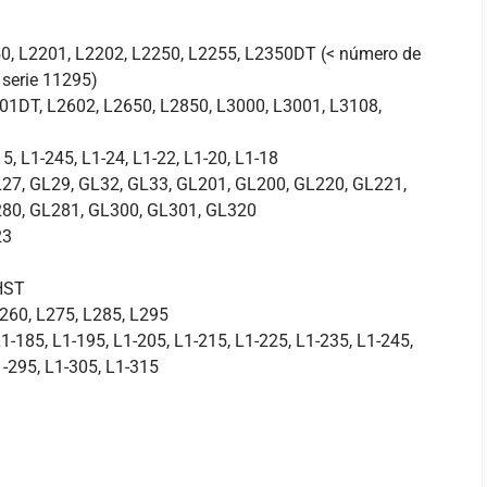
0, L2201, L2202, L2250, L2255, L2350DT (< número de
 serie 11295)
01DT, L2602, L2650, L2850, L3000, L3001, L3108,
5, L1-245, L1-24, L1-22, L1-20, L1-18
L27, GL29, GL32, GL33, GL201, GL200, GL220, GL221,
280, GL281, GL300, GL301, GL320
23
HST
L260, L275, L285, L295
L1-185, L1-195, L1-205, L1-215, L1-225, L1-235, L1-245,
1-295, L1-305, L1-315