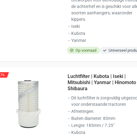
de achterhef en is geschikt voor alle
soorten aanhangers, waaronder
kippers.
Iseki
Kubota
Yanmar
Op voorraad
Universeel prod
17%
Luchtfilter | Kubota | Iseki |
Mitsubishi | Yanmar | Hinomoto 
Shibaura
Dit luchtfilter is zorgvuldig uitgezo
voor onderstaande tractoren
Afmetingen:
Buiten diameter: 83mm
Lengte: 185mm / 7.25″
Kubota