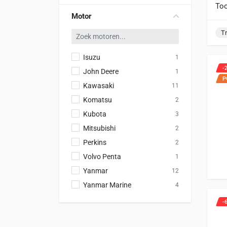
Too
Motor
T
Isuzu
1
-
John Deere
1
P
Kawasaki
11
Komatsu
2
Kubota
3
Mitsubishi
2
Perkins
2
Volvo Penta
1
Yanmar
12
Yanmar Marine
4
-