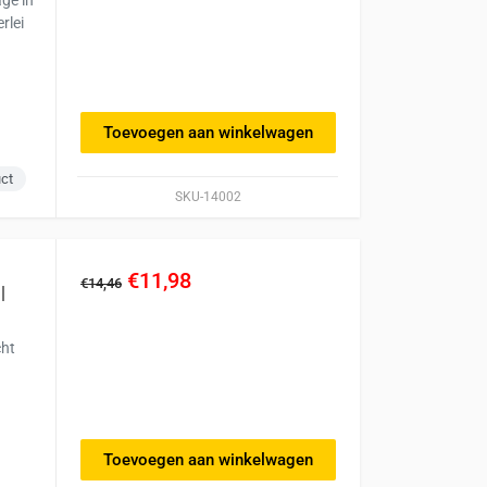
rlei
Toevoegen aan winkelwagen
uct
SKU-14002
€11,98
€14,46
|
cht
Toevoegen aan winkelwagen