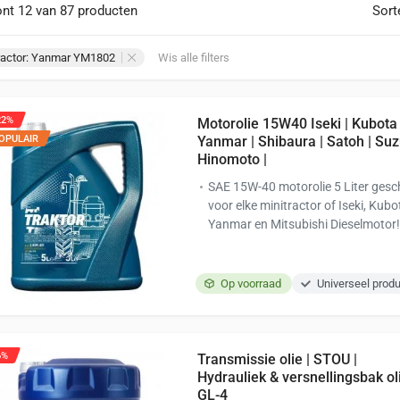
nt 12 van 87 producten
Sort
ractor: Yanmar YM1802
Wis alle filters
22%
Motorolie 15W40 Iseki | Kubota 
OPULAIR
Yanmar | Shibaura | Satoh | Suz
Hinomoto |
SAE 15W-40 motorolie 5 Liter gesc
voor elke minitractor of Iseki, Kubo
Yanmar en Mitsubishi Dieselmotor
Op voorraad
Universeel prod
6%
Transmissie olie | STOU |
Hydrauliek & versnellingsbak ol
GL-4