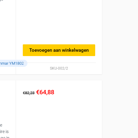
Toevoegen aan winkelwagen
anmar YM1802
SKU-002/2
€64,88
€82,23
ge
re is
ge in