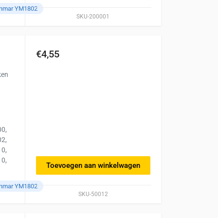
anmar YM1802
SKU-200001
€4,55
ken
0,
2,
0,
0,
Toevoegen aan winkelwagen
anmar YM1802
SKU-50012