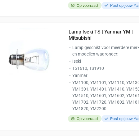
Op voorraad
Past op jouw Y
Lamp Iseki TS | Yanmar YM |
Mitsubishi
Lamp geschikt voor meerdere mer
en modellen waaronder:
Iseki
TS1610, TS1910
Yanmar
YM1100, YM1101, YM1110, YM130
YM1301, YM1401, YM1410, YM150
YM1510, YM1601, YM1602, YM161
YM1702, YM1720, YM1802, YM181
YM1820, YM2200
Op voorraad
Past op jouw Y