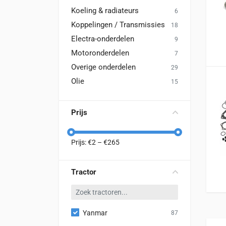
Koeling & radiateurs
6
Koppelingen / Transmissies
18
Electra-onderdelen
9
Motoronderdelen
7
Overige onderdelen
29
Olie
15
Prijs
Prijs: €
2
– €
265
Tractor
Yanmar
87