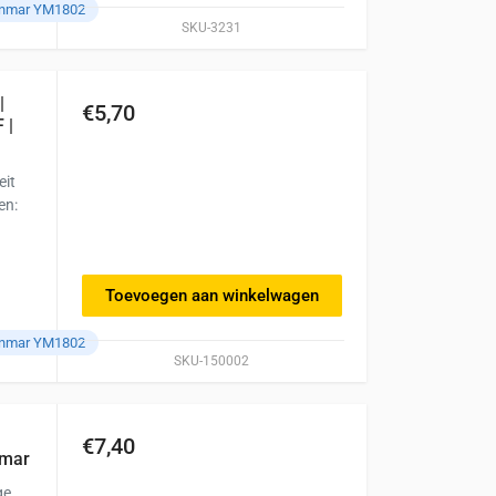
anmar YM1802
SKU-3231
|
€5,70
 |
eit
en:
Toevoegen aan winkelwagen
anmar YM1802
SKU-150002
€7,40
nmar
ge