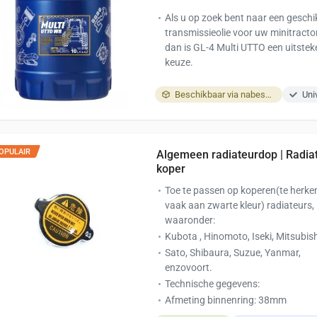
Als u op zoek bent naar een geschi
transmissieolie voor uw minitractor
dan is GL-4 Multi UTTO een uitste
keuze.
Beschikbaar via nabestelling
Uni
OPULAIR
Algemeen radiateurdop | Radia
koper
Toe te passen op koperen(te herk
vaak aan zwarte kleur) radiateurs,
waaronder:
Kubota , Hinomoto, Iseki, Mitsubish
Sato, Shibaura, Suzue, Yanmar,
enzovoort.
Technische gegevens:
Afmeting binnenring: 38mm