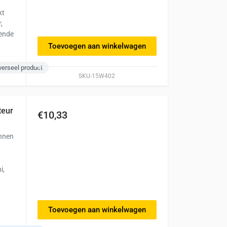
kt
,
kende
Toevoegen aan winkelwagen
verseel product
SKU-15W402
teur
€10,33
ennen
i,
Toevoegen aan winkelwagen