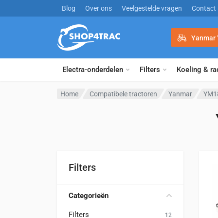
Ga naar inhoud
Blog
Over ons
Veelgestelde vragen
Contact
Yanmar
Electra-onderdelen
Filters
Koeling & ra
Home
Compatibele tractoren
Yanmar
YM1
Filters
Categorieën
Filters
12