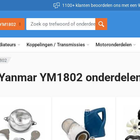
1100+ klanten beoordelen ons met een 
 YM1802
diateurs
Koppelingen / Transmissies
Motoronderdelen
802
Yanmar YM1802 onderdele