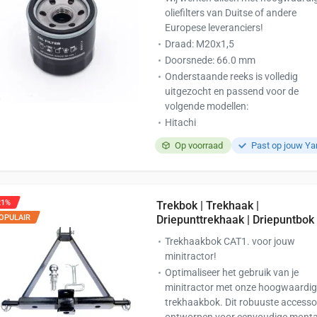
oliefilters van Duitse of andere
Europese leveranciers!
Draad: M20x1,5
Doorsnede: 66.0 mm
Onderstaande reeks is volledig
uitgezocht en passend voor de
volgende modellen:
Hitachi
Op voorraad
Past op jouw Y
21%
Trekbok | Trekhaak |
OPULAIR
Driepunttrekhaak | Driepuntbok
Trekhaakbok CAT1. voor jouw
minitractor!
Optimaliseer het gebruik van je
minitractor met onze hoogwaardi
trekhaakbok. Dit robuuste accessoi
ontworpen voor eenvoudige monta