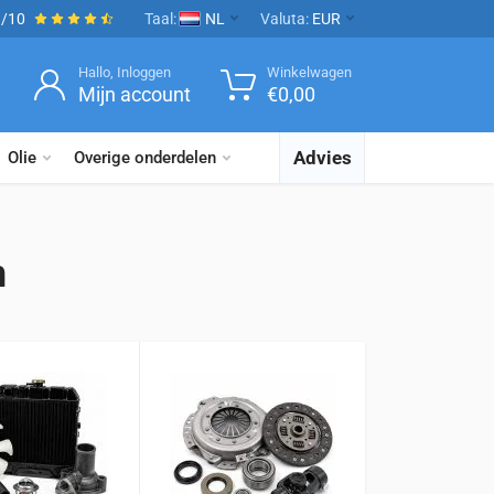
9/10
Taal:
NL
Valuta:
EUR
Hallo, Inloggen
Winkelwagen
Mijn account
€
0,00
Advies
Olie
Overige onderdelen
n