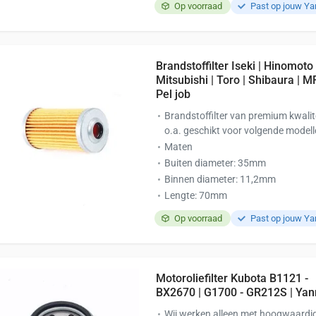
Op voorraad
Past op jouw Y
Brandstoffilter Iseki | Hinomoto 
Mitsubishi | Toro | Shibaura | MF
Pel job
Brandstoffilter van premium kwalit
o.a. geschikt voor volgende modell
Maten
Buiten diameter: 35mm
Binnen diameter: 11,2mm
Lengte: 70mm
Op voorraad
Past op jouw Y
Motoroliefilter Kubota B1121 -
BX2670 | G1700 - GR212S | Ya
Wij werken alleen met hoogwaardi