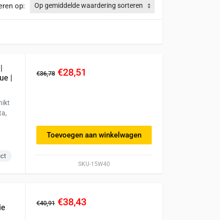
eren op:
|
€28,51
€36,78
ue |
hikt
ta,
!
Toevoegen aan winkelwagen
uct
SKU-15W40
€38,43
€40,91
ie