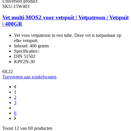
Universeel product
SKU-15W403
Vet multi-MOS2 voor vetspuit | Vetpatroon | Vetspuit
| 400GR
Vet voor vetpatroon in een tube. Deze vet is toepasbaar op
elke vetspuit.
Inhoud: 400 grams
Specificaties::
DIN 51502
KPF2N-30
€8,22
Toevoegen aan winkelwagen
1
2
3
6
Toont 12 van 69 producten