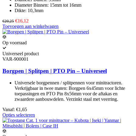
Diameter Binnen: 15mm tot 16mm
Dikte: 10,3mm
€16,12
€20,25
Toevoegen aan winkelwagen
Op voorraad
Universeel product
VAR-900001
Borgpen | Splitpen | PTO Pin – Universeel
Universele borgpennen / splitpennen voor minitractoren.
Verkrijgbaar in twee maten: Borgpen 6x45mm voor lichte
toepassingen en PTO Pin 8x56mm voor de aftakas en
zwaardere aanbouwdelen. Verzinkt staal met veerring.
Vanaf:
€1,65
Dit
Opties selecteren
product
heeft
meerdere