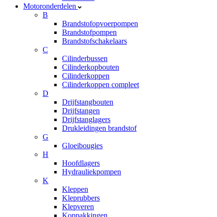
Motoronderdelen
B
Brandstofopvoerpompen
Brandstofpompen
Brandstofschakelaars
C
Cilinderbussen
Cilinderkopbouten
Cilinderkoppen
Cilinderkoppen compleet
D
Drijfstangbouten
Drijfstangen
Drijfstanglagers
Drukleidingen brandstof
G
Gloeibougies
H
Hoofdlagers
Hydrauliekpompen
K
Kleppen
Kleprubbers
Klepveren
Koppakkingen