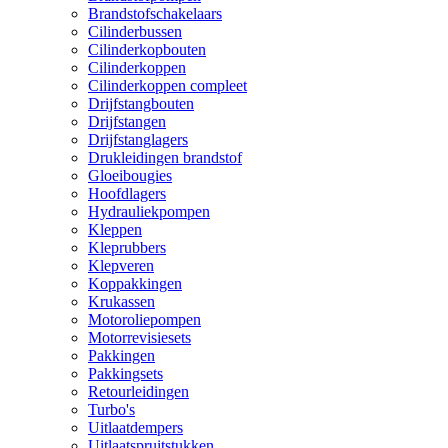
Brandstofschakelaars
Cilinderbussen
Cilinderkopbouten
Cilinderkoppen
Cilinderkoppen compleet
Drijfstangbouten
Drijfstangen
Drijfstanglagers
Drukleidingen brandstof
Gloeibougies
Hoofdlagers
Hydrauliekpompen
Kleppen
Kleprubbers
Klepveren
Koppakkingen
Krukassen
Motoroliepompen
Motorrevisiesets
Pakkingen
Pakkingsets
Retourleidingen
Turbo's
Uitlaatdempers
Uitlaatspruitstukken