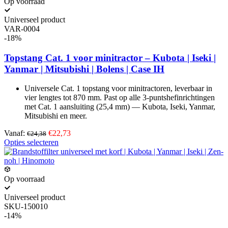
variaties.
Op voorraad
Deze
optie
Universeel product
kan
VAR-0004
gekozen
-18%
worden
op
Topstang Cat. 1 voor minitractor – Kubota | Iseki |
de
Yanmar | Mitsubishi | Bolens | Case IH
productpagina
Universele Cat. 1 topstang voor minitractoren, leverbaar in
vier lengtes tot 870 mm. Past op alle 3-puntshefinrichtingen
met Cat. 1 aansluiting (25,4 mm) — Kubota, Iseki, Yanmar,
Mitsubishi en meer.
Vanaf:
€22,73
€24,38
Dit
Opties selecteren
product
heeft
meerdere
variaties.
Op voorraad
Deze
optie
Universeel product
kan
SKU-150010
gekozen
-14%
worden