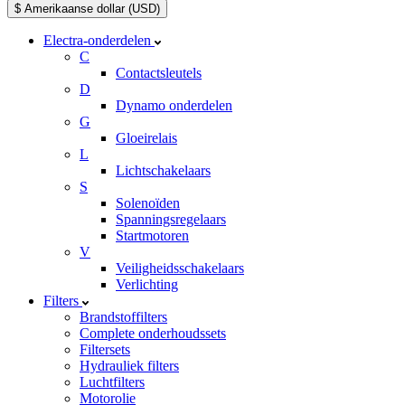
$ Amerikaanse dollar (USD)
Electra-onderdelen
C
Contactsleutels
D
Dynamo onderdelen
G
Gloeirelais
L
Lichtschakelaars
S
Solenoïden
Spanningsregelaars
Startmotoren
V
Veiligheidsschakelaars
Verlichting
Filters
Brandstoffilters
Complete onderhoudssets
Filtersets
Hydrauliek filters
Luchtfilters
Motorolie