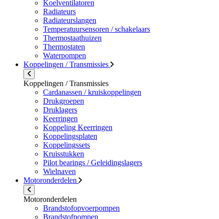
Koelventilatoren
Radiateurs
Radiateurslangen
Temperatuursensoren / schakelaars
Thermostaathuizen
Thermostaten
Waterpompen
Koppelingen / Transmissies
Koppelingen / Transmissies
Cardanassen / kruiskoppelingen
Drukgroepen
Druklagers
Keerringen
Koppeling Keerringen
Koppelingsplaten
Koppelingssets
Kruisstukken
Pilot bearings / Geleidingslagers
Wielnaven
Motoronderdelen
Motoronderdelen
Brandstofopvoerpompen
Brandstofpompen