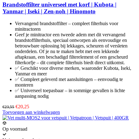
op
Brandstoffilter universeel met korf | Kubota |
de
Yanmar | Iseki | Zen-noh | Hinomoto
productpagina
Vervangend brandstoffilter – compleet filterhuis voor
minitractoren
Geef je minitractor een tweede adem met dit vervangend
brandstoffilterhuis, speciaal ontworpen als eenvoudige en
betrouwbare oplossing bij lekkages, scheuren of versleten
onderdelen. Of je nu te maken hebt met een lekkende
aftapkraan, een beschadigd filterelement of een gescheurd
filterkorfje – dit complete filterhuis biedt direct uitkomst.
✅ Geschikt voor diverse merken, waaronder Kubota, Iseki,
Yanmar en meer
✅ Compleet geleverd met aansluitingen – eenvoudig te
monteren
✅ Universeel toepasbaar – in sommige gevallen is lichte
aanpassing nodig
€20,25
€23,55
Toevoegen aan winkelwagen
Op voorraad