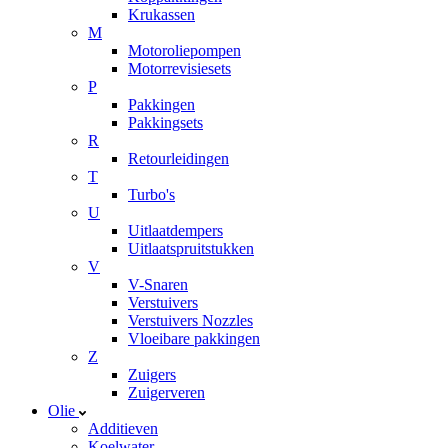
Krukassen
M
Motoroliepompen
Motorrevisiesets
P
Pakkingen
Pakkingsets
R
Retourleidingen
T
Turbo's
U
Uitlaatdempers
Uitlaatspruitstukken
V
V-Snaren
Verstuivers
Verstuivers Nozzles
Vloeibare pakkingen
Z
Zuigers
Zuigerveren
Olie
Additieven
Koelwater