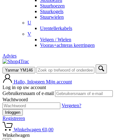
Stofhoezen
Stuurhoezen
Stuurkogels
Stuurwielen
U
Urentellerkabels
V
Velgen / Wielen
Vooras+achteras keerringen
Advies
Yanmar YM146
Hallo, Inloggen
Mijn account
Log in op uw account
Gebruikersnaam of e-mail
Wachtwoord
Vergeten?
Inloggen
Registreren
Winkelwagen
€
0,00
Winkelwagen