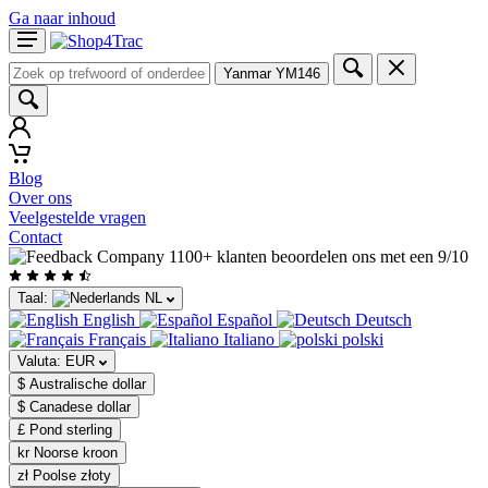
Ga naar inhoud
Yanmar YM146
Blog
Over ons
Veelgestelde vragen
Contact
1100+ klanten beoordelen ons met een 9/10
Taal:
NL
English
Español
Deutsch
Français
Italiano
polski
Valuta:
EUR
$ Australische dollar
$ Canadese dollar
£ Pond sterling
kr Noorse kroon
zł Poolse złoty