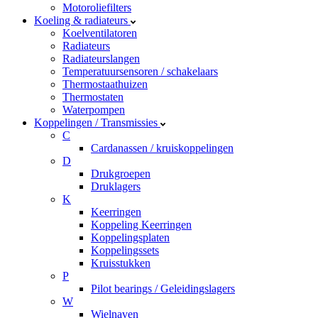
Motoroliefilters
Koeling & radiateurs
Koelventilatoren
Radiateurs
Radiateurslangen
Temperatuursensoren / schakelaars
Thermostaathuizen
Thermostaten
Waterpompen
Koppelingen / Transmissies
C
Cardanassen / kruiskoppelingen
D
Drukgroepen
Druklagers
K
Keerringen
Koppeling Keerringen
Koppelingsplaten
Koppelingssets
Kruisstukken
P
Pilot bearings / Geleidingslagers
W
Wielnaven