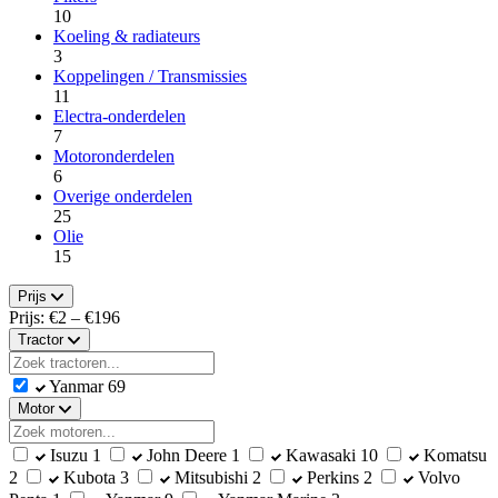
10
Koeling & radiateurs
3
Koppelingen / Transmissies
11
Electra-onderdelen
7
Motoronderdelen
6
Overige onderdelen
25
Olie
15
Prijs
Prijs: €
2
– €
196
Tractor
Yanmar
69
Motor
Isuzu
1
John Deere
1
Kawasaki
10
Komatsu
2
Kubota
3
Mitsubishi
2
Perkins
2
Volvo