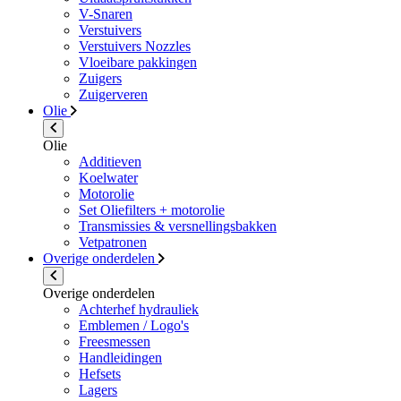
V-Snaren
Verstuivers
Verstuivers Nozzles
Vloeibare pakkingen
Zuigers
Zuigerveren
Olie
Olie
Additieven
Koelwater
Motorolie
Set Oliefilters + motorolie
Transmissies & versnellingsbakken
Vetpatronen
Overige onderdelen
Overige onderdelen
Achterhef hydrauliek
Emblemen / Logo's
Freesmessen
Handleidingen
Hefsets
Lagers