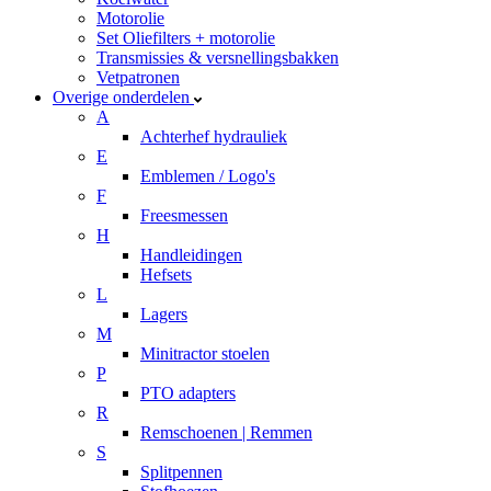
Motorolie
Set Oliefilters + motorolie
Transmissies & versnellingsbakken
Vetpatronen
Overige onderdelen
A
Achterhef hydrauliek
E
Emblemen / Logo's
F
Freesmessen
H
Handleidingen
Hefsets
L
Lagers
M
Minitractor stoelen
P
PTO adapters
R
Remschoenen | Remmen
S
Splitpennen