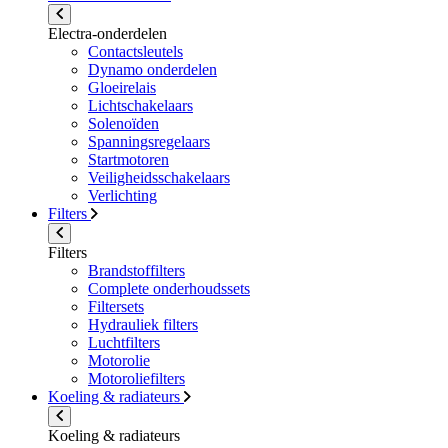
Electra-onderdelen
Contactsleutels
Dynamo onderdelen
Gloeirelais
Lichtschakelaars
Solenoïden
Spanningsregelaars
Startmotoren
Veiligheidsschakelaars
Verlichting
Filters
Filters
Brandstoffilters
Complete onderhoudssets
Filtersets
Hydrauliek filters
Luchtfilters
Motorolie
Motoroliefilters
Koeling & radiateurs
Koeling & radiateurs