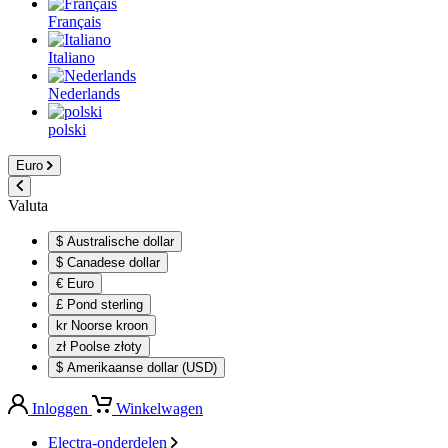
Français
Italiano
Nederlands
polski
Euro
Valuta
$ Australische dollar
$ Canadese dollar
€ Euro
£ Pond sterling
kr Noorse kroon
zł Poolse złoty
$ Amerikaanse dollar (USD)
Inloggen
Winkelwagen
Electra-onderdelen