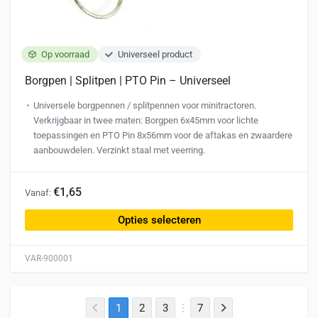
Op voorraad
Universeel product
Borgpen | Splitpen | PTO Pin – Universeel
Universele borgpennen / splitpennen voor minitractoren.
Verkrijgbaar in twee maten: Borgpen 6x45mm voor lichte
toepassingen en PTO Pin 8x56mm voor de aftakas en zwaardere
aanbouwdelen. Verzinkt staal met veerring.
Dit
€1,65
Vanaf:
product
heeft
Opties selecteren
meerdere
variaties.
VAR-900001
Deze
optie
kan
1
2
3
7
gekozen