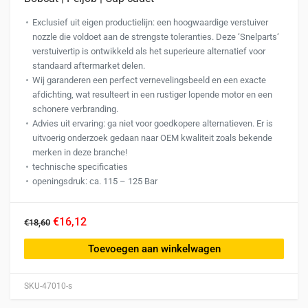
Exclusief uit eigen productielijn: een hoogwaardige verstuiver
nozzle die voldoet aan de strengste toleranties. Deze ‘Snelparts‘
verstuivertip is ontwikkeld als het superieure alternatief voor
standaard aftermarket delen.
Wij garanderen een perfect vernevelingsbeeld en een exacte
afdichting, wat resulteert in een rustiger lopende motor en een
schonere verbranding.
Advies uit ervaring: ga niet voor goedkopere alternatieven. Er is
uitvoerig onderzoek gedaan naar OEM kwaliteit zoals bekende
merken in deze branche!
technische specificaties
openingsdruk: ca. 115 – 125 Bar
€16,12
€18,60
Toevoegen aan winkelwagen
SKU-47010-s