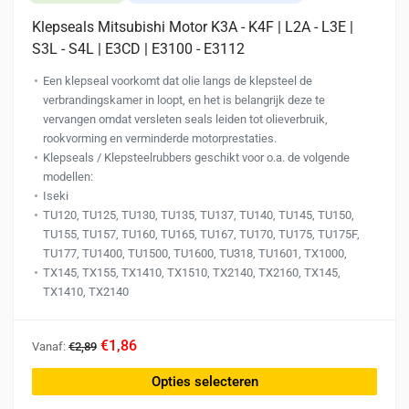
Klepseals Mitsubishi Motor K3A - K4F | L2A - L3E |
S3L - S4L | E3CD | E3100 - E3112
Een klepseal voorkomt dat olie langs de klepsteel de
verbrandingskamer in loopt, en het is belangrijk deze te
vervangen omdat versleten seals leiden tot olieverbruik,
rookvorming en verminderde motorprestaties.
Klepseals / Klepsteelrubbers geschikt voor o.a. de volgende
modellen:
Iseki
TU120, TU125, TU130, TU135, TU137, TU140, TU145, TU150,
TU155, TU157, TU160, TU165, TU167, TU170, TU175, TU175F,
TU177, TU1400, TU1500, TU1600, TU318, TU1601, TX1000,
TX145, TX155, TX1410, TX1510, TX2140, TX2160, TX145,
TX1410, TX2140
Dit
€1,86
Vanaf:
€2,89
product
heeft
Opties selecteren
meerdere