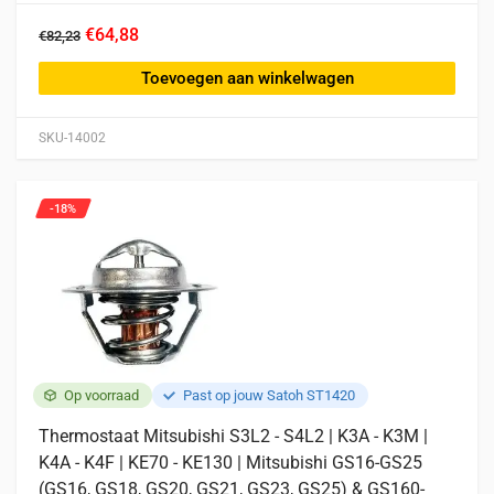
€64,88
€82,23
Toevoegen aan winkelwagen
SKU-14002
-18%
Op voorraad
Past op jouw Satoh ST1420
Thermostaat Mitsubishi S3L2 - S4L2 | K3A - K3M |
K4A - K4F | KE70 - KE130 | Mitsubishi GS16-GS25
(GS16, GS18, GS20, GS21, GS23, GS25) & GS160-