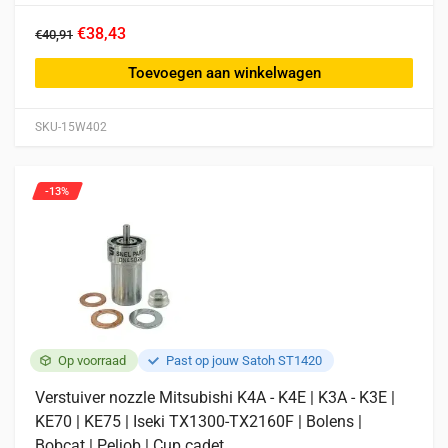
€38,43
€40,91
Toevoegen aan winkelwagen
SKU-15W402
-13%
Op voorraad
Past op jouw Satoh ST1420
Verstuiver nozzle Mitsubishi K4A - K4E | K3A - K3E |
KE70 | KE75 | Iseki TX1300-TX2160F | Bolens |
Bobcat | Peljob | Cup cadet