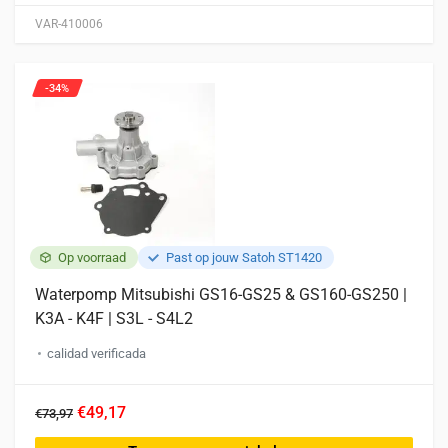
variaties.
VAR-410006
Deze
optie
kan
-34%
gekozen
worden
op
de
productpagina
Op voorraad
Past op jouw Satoh ST1420
Waterpomp Mitsubishi GS16-GS25 & GS160-GS250 |
K3A - K4F | S3L - S4L2
calidad verificada
€49,17
€73,97