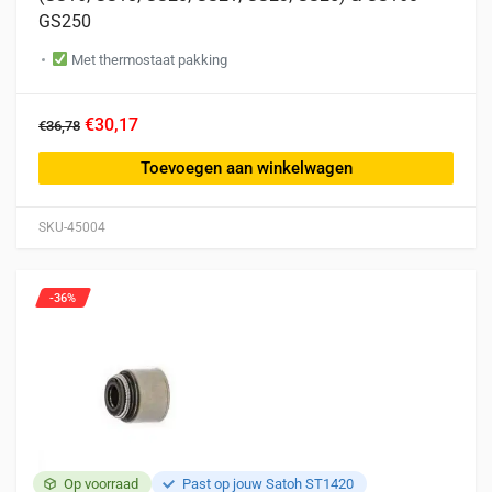
GS250
Met thermostaat pakking
€30,17
€36,78
Toevoegen aan winkelwagen
SKU-45004
-36%
Op voorraad
Past op jouw Satoh ST1420