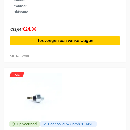
Yanmar
Shibaura
€24,38
€32,64
Toevoegen aan winkelwagen
SKU-80W90
-23%
Op voorraad
Past op jouw Satoh ST1420