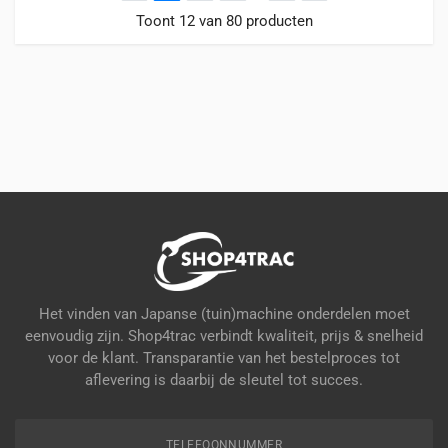
worden
Toont 12 van 80 producten
op
de
productpagina
Het vinden van Japanse (tuin)machine onderdelen moet
eenvoudig zijn. Shop4trac verbindt kwaliteit, prijs & snelheid
voor de klant. Transparantie van het bestelproces tot
aflevering is daarbij de sleutel tot succes.
TELEFOONNUMMER