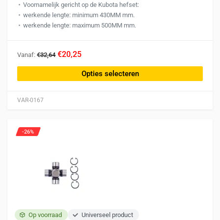
Voornamelijk gericht op de Kubota hefset:
werkende lengte: minimum 430MM mm.
werkende lengte: maximum 500MM mm.
Dit
€20,25
Vanaf:
€32,64
product
heeft
Opties selecteren
meerdere
variaties.
VAR-0167
Deze
optie
kan
-26%
gekozen
worden
op
de
productpagina
Op voorraad
Universeel product