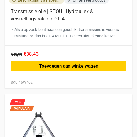
Beschikbaar via nabestelling
Universeel product
Transmissie olie | STOU | Hydrauliek &
versnellingsbak olie GL-4
Als u op zoek bent naar een geschikt transmissieolie voor uw
minitractor, dan is GL-4 Multi UTTO een uitstekende keuze.
€38,43
€40,91
Toevoegen aan winkelwagen
SKU-15W402
-21%
POPULAIR