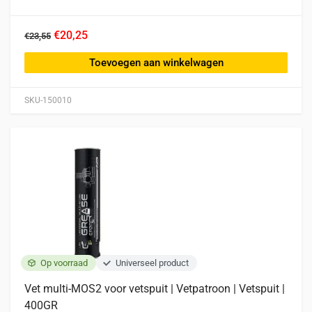
€20,25
€23,55
Toevoegen aan winkelwagen
SKU-150010
Op voorraad
Universeel product
Vet multi-MOS2 voor vetspuit | Vetpatroon | Vetspuit |
400GR