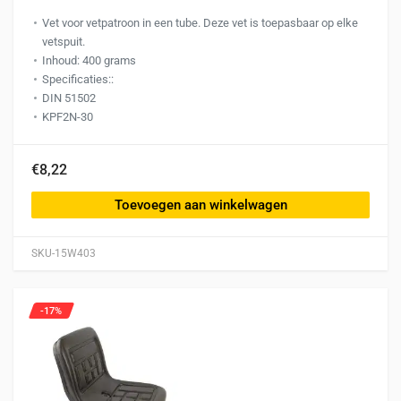
Vet voor vetpatroon in een tube. Deze vet is toepasbaar op elke
vetspuit.
Inhoud: 400 grams
Specificaties::
DIN 51502
KPF2N-30
€8,22
Toevoegen aan winkelwagen
SKU-15W403
-17%