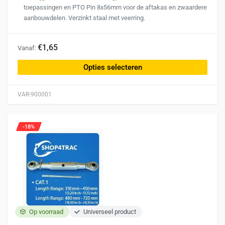
toepassingen en PTO Pin 8x56mm voor de aftakas en zwaardere
aanbouwdelen. Verzinkt staal met veerring.
Dit
€1,65
Vanaf:
product
heeft
Opties selecteren
meerdere
variaties.
VAR-900001
Deze
optie
kan
-18%
gekozen
worden
op
de
productpagina
Op voorraad
Universeel product