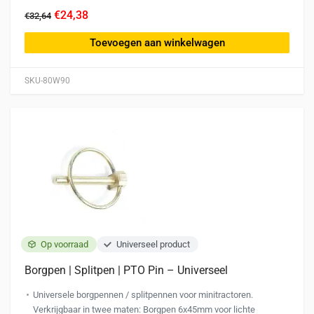
€24,38
€32,64
Toevoegen aan winkelwagen
SKU-80W90
Op voorraad
Universeel product
Borgpen | Splitpen | PTO Pin – Universeel
Universele borgpennen / splitpennen voor minitractoren.
Verkrijgbaar in twee maten: Borgpen 6x45mm voor lichte