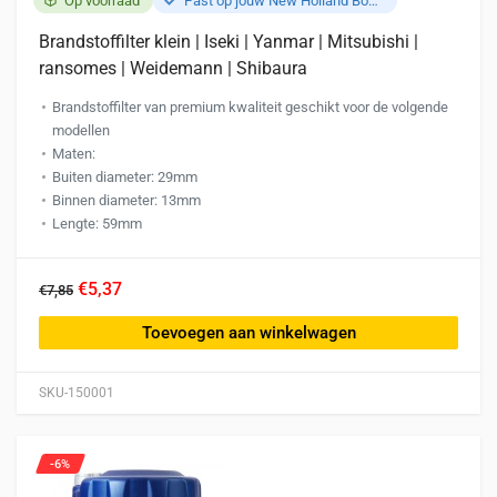
Op voorraad
Past op jouw New Holland Boomer 2035
Brandstoffilter klein | Iseki | Yanmar | Mitsubishi |
ransomes | Weidemann | Shibaura
Brandstoffilter van premium kwaliteit geschikt voor de volgende
modellen
Maten:
Buiten diameter: 29mm
Binnen diameter: 13mm
Lengte: 59mm
€5,37
€7,85
Toevoegen aan winkelwagen
SKU-150001
-6%