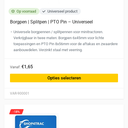
Op voorraad
Universeel product
Borgpen | Splitpen | PTO Pin – Universeel
Universele borgpennen / splitpennen voor minitractoren.
Verkrijgbaar in twee maten: Borgpen 6x45mm voor lichte
toepassingen en PTO Pin 8x56mm voor de aftakas en zwaardere
aanbouwdelen. Verzinkt staal met veerring.
Dit
€1,65
Vanaf:
product
heeft
Opties selecteren
meerdere
variaties.
VAR-900001
Deze
optie
kan
-18%
gekozen
worden