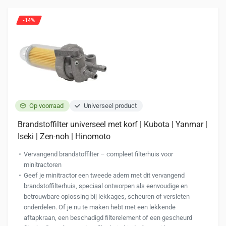
optie
kan
-14%
gekozen
worden
op
de
productpagina
Op voorraad
Universeel product
Brandstoffilter universeel met korf | Kubota | Yanmar |
Iseki | Zen-noh | Hinomoto
Vervangend brandstoffilter – compleet filterhuis voor
minitractoren
Geef je minitractor een tweede adem met dit vervangend
brandstoffilterhuis, speciaal ontworpen als eenvoudige en
betrouwbare oplossing bij lekkages, scheuren of versleten
onderdelen. Of je nu te maken hebt met een lekkende
aftapkraan, een beschadigd filterelement of een gescheurd