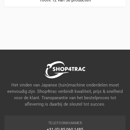
worden
Toont 12 van 58 producten
op
de
productpagina
Het vinden van Japanse (tuin)machine onderdelen moet
eenvoudig zijn. Shop4trac verbindt kwaliteit, prijs & snelheid
voor de klant. Transparantie van het bestelproces tot
aflevering is daarbij de sleutel tot succes.
TELEFOONNUMMER
+31 (0) 85 060 1485