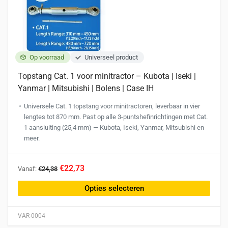
op
de
productpagina
Op voorraad
Universeel product
Topstang Cat. 1 voor minitractor – Kubota | Iseki |
Yanmar | Mitsubishi | Bolens | Case IH
Universele Cat. 1 topstang voor minitractoren, leverbaar in vier
lengtes tot 870 mm. Past op alle 3-puntshefinrichtingen met Cat.
1 aansluiting (25,4 mm) — Kubota, Iseki, Yanmar, Mitsubishi en
meer.
Dit
€22,73
Vanaf:
€24,38
product
heeft
Opties selecteren
meerdere
variaties.
VAR-0004
Deze