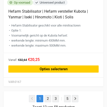
Op voorraad
Universeel product
Hefarm Stabilisator | Hefarm versteller Kubota |
Yanmar | Iseki | Hinomoto | Kioti | Solis
Hefarm Stabilisator geschikt voor alle minitractoren
Optie 1:
Voornamelijk gericht op de Kubota hefset:
werkende lengte: minimum 430MM mm.
werkende lengte: maximum 500MM mm.
Dit
€20,25
Vanaf:
€32,64
product
heeft
Opties selecteren
meerdere
variaties.
VAR-0167
Deze
optie
kan
1
2
3
5
gekozen