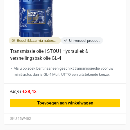
Beschikbaar via nabestelling
Universeel product
Transmissie olie | STOU | Hydrauliek &
versnellingsbak olie GL-4
Als u op zoek bent naar een geschikt transmissieolie voor uw
minitractor, dan is GL-4 Multi UTTO een uitstekende keuze.
€38,43
€40,91
Toevoegen aan winkelwagen
SKU-15W402