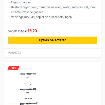
Eigenschappen
Bestand tegen oliën, transmissie oliën, water, antivries, vet, rook
en hete toxische gassen.
Vervangt kurk, vilt, papier en rubber pakkingen.
Dit
€6,20
Vanaf:
€16,12
product
heeft
Opties selecteren
meerdere
variaties.
VAR-0093
Deze
optie
kan
-38%
gekozen
worden
op
de
productpagina