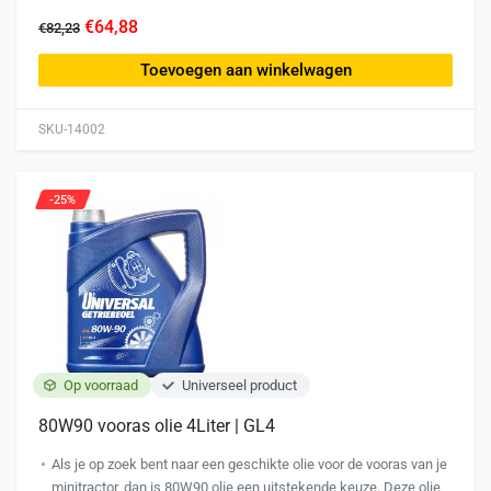
€64,88
€82,23
Toevoegen aan winkelwagen
SKU-14002
-25%
Op voorraad
Universeel product
80W90 vooras olie 4Liter | GL4
Als je op zoek bent naar een geschikte olie voor de vooras van je
minitractor, dan is 80W90 olie een uitstekende keuze. Deze olie