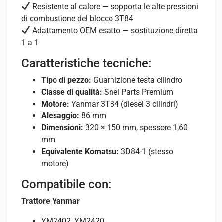
Resistente al calore — sopporta le alte pressioni
di combustione del blocco 3T84
Adattamento OEM esatto — sostituzione diretta
1 a 1
Caratteristiche tecniche:
Tipo di pezzo:
Guarnizione testa cilindro
Classe di qualità:
Snel Parts Premium
Motore:
Yanmar 3T84 (diesel 3 cilindri)
Alesaggio:
86 mm
Dimensioni:
320 × 150 mm, spessore 1,60
mm
Equivalente Komatsu:
3D84-1 (stesso
motore)
Compatibile con:
Trattore Yanmar
YM2402, YM2420