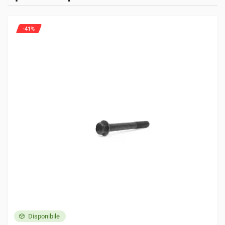
Trattori
Solamente clienti che hanno effettuato l'accesso ed hanno
4 voci
acquistato questo prodotto possono lasciare una recensione.
-41%
YANMAR
YM220
YM2301
YM2402
YM2420
Disponibile