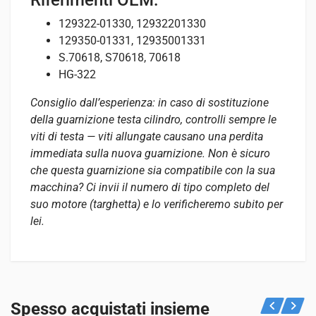
129322-01330, 12932201330
129350-01331, 12935001331
S.70618, S70618, 70618
HG-322
Consiglio dall’esperienza: in caso di sostituzione
della guarnizione testa cilindro, controlli sempre le
viti di testa — viti allungate causano una perdita
immediata sulla nuova guarnizione. Non è sicuro
che questa guarnizione sia compatibile con la sua
macchina? Ci invii il numero di tipo completo del
suo motore (targhetta) e lo verificheremo subito per
lei.
Recensioni
Specifiche
Adatto per
Ancora non ci sono recensioni.
PESO
Vedi sotto per quali macchine è adatto questo prodotto.
Spesso acquistati insieme
0,3 kg