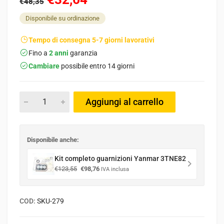
€48,35
Disponibile su ordinazione
Tempo di consegna 5-7 giorni lavorativi
Fino a
2 anni
garanzia
Cambiare
possibile entro 14 giorni
Aggiungi al carrello
Disponibile anche:
Kit completo guarnizioni Yanmar 3TNE82
Il
Il
€
123,55
€
98,76
IVA inclusa
prezzo
prezzo
originale
attuale
era:
è:
COD:
SKU-279
€123,55.
€98,76.