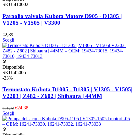
Le
SKU-410002
opzioni
possono
Paraolio valvola Kubota Motore D905 - D1305 |
essere
V1205 - V1505 | V3300
scelte
nella
€2,89
pagina
Questo
Scegli
del
prodotto
prodotto
ha
più
varianti.
Le
Disponibile
opzioni
SKU-45005
possono
-23%
essere
scelte
Termostato Kubota D1005 - D1305 | V1305 - V1505|
nella
V2203 | Z482 - Z602 | Shibaura | 44MM
pagina
del
€24,38
€31,82
prodotto
Questo
Scegli
prodotto
ha
più
varianti.
Disponibile