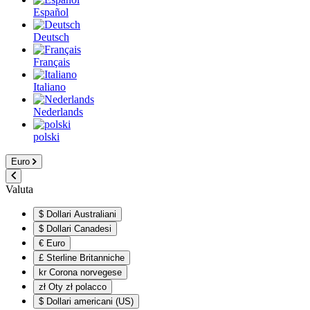
Español
Deutsch
Français
Italiano
Nederlands
polski
Euro
Valuta
$ Dollari Australiani
$ Dollari Canadesi
€ Euro
£ Sterline Britanniche
kr Corona norvegese
zł Oty zł polacco
$ Dollari americani (US)