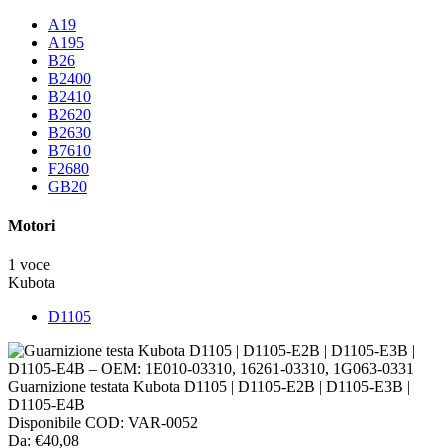
A19
A195
B26
B2400
B2410
B2620
B2630
B7610
F2680
GB20
Motori
1 voce
Kubota
D1105
Guarnizione testata Kubota D1105 | D1105-E2B | D1105-E3B |
D1105-E4B
Disponibile
COD:
VAR-0052
Da:
€40,08