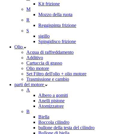
Kit frizione
M
Mozzo della ruota
R
Reggispinta frizione
S
sigillo
Spingidisco frizione
Olio
Acqua di raffreddamento
Additivo
Cartuccia di grasso
Olio motore
Set Filtro dell'olio + olio motore
Trasmissione e cambio
parti del motore
A
Albero a gomiti
Anelli pistone
Atomizzatore
B
Biella
Boccola cilindro
bullone della testa del cilindro
Bullone di biella