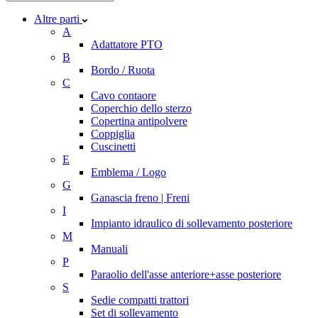
Altre parti
A
Adattatore PTO
B
Bordo / Ruota
C
Cavo contaore
Coperchio dello sterzo
Copertina antipolvere
Coppiglia
Cuscinetti
E
Emblema / Logo
G
Ganascia freno | Freni
I
Impianto idraulico di sollevamento posteriore
M
Manuali
P
Paraolio dell'asse anteriore+asse posteriore
S
Sedie compatti trattori
Set di sollevamento