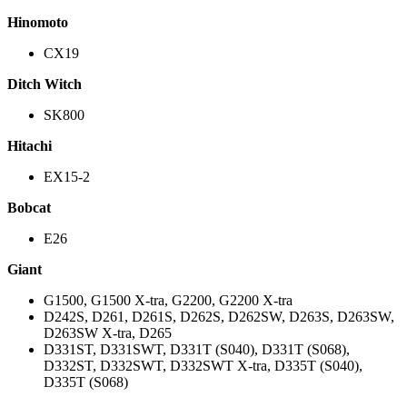
Hinomoto
CX19
Ditch Witch
SK800
Hitachi
EX15-2
Bobcat
E26
Giant
G1500, G1500 X-tra, G2200, G2200 X-tra
D242S, D261, D261S, D262S, D262SW, D263S, D263SW,
D263SW X-tra, D265
D331ST, D331SWT, D331T (S040), D331T (S068),
D332ST, D332SWT, D332SWT X-tra, D335T (S040),
D335T (S068)