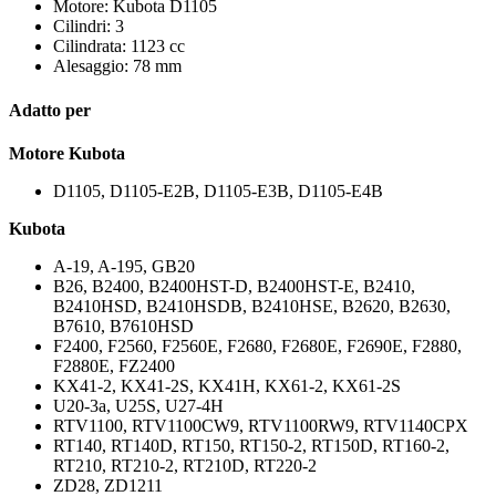
Motore: Kubota D1105
Cilindri: 3
Cilindrata: 1123 cc
Alesaggio: 78 mm
Adatto per
Motore Kubota
D1105, D1105-E2B, D1105-E3B, D1105-E4B
Kubota
A-19, A-195, GB20
B26, B2400, B2400HST-D, B2400HST-E, B2410,
B2410HSD, B2410HSDB, B2410HSE, B2620, B2630,
B7610, B7610HSD
F2400, F2560, F2560E, F2680, F2680E, F2690E, F2880,
F2880E, FZ2400
KX41-2, KX41-2S, KX41H, KX61-2, KX61-2S
U20-3a, U25S, U27-4H
RTV1100, RTV1100CW9, RTV1100RW9, RTV1140CPX
RT140, RT140D, RT150, RT150-2, RT150D, RT160-2,
RT210, RT210-2, RT210D, RT220-2
ZD28, ZD1211