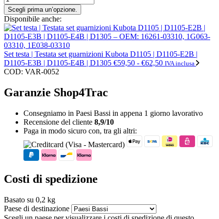
Scegli prima un’opzione.
Disponibile anche:
Set testa | Testata set guarnizioni Kubota D1105 | D1105-E2B |
Fascia
D1105-E3B | D1105-E4B | D1305
€
59,50
-
€
62,50
IVA inclusa
di
COD:
VAR-0052
prezzo:
da
Garanzie Shop4Trac
€59,50
a
Consegniamo in Paesi Bassi in appena 1 giorno lavorativo
€62,50
Recensione del cliente
8,9/10
Paga in modo sicuro con, tra gli altri:
Costi di spedizione
Basato su 0,2 kg
Paese di destinazione
Scegli un paese per visualizzare i costi di spedizione di questo