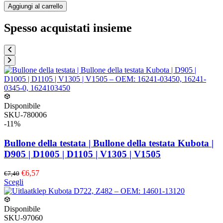
Aggiungi al carrello
Spesso acquistati insieme
Disponibile
SKU-780006
-11%
Bullone della testata | Bullone della testata Kubota |
D905 | D1005 | D1105 | V1305 | V1505
€6,57
€7,40
Questo
Scegli
prodotto
ha
più
Disponibile
varianti.
SKU-97060