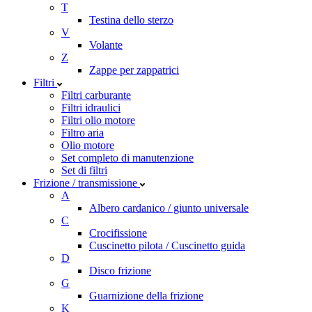
T
Testina dello sterzo
V
Volante
Z
Zappe per zappatrici
Filtri
Filtri carburante
Filtri idraulici
Filtri olio motore
Filtro aria
Olio motore
Set completo di manutenzione
Set di filtri
Frizione / transmissione
A
Albero cardanico / giunto universale
C
Crocifissione
Cuscinetto pilota / Cuscinetto guida
D
Disco frizione
G
Guarnizione della frizione
K