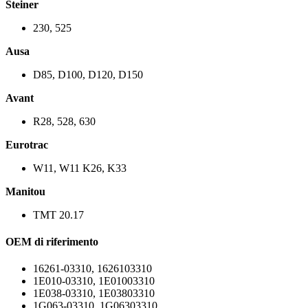
Steiner
230, 525
Ausa
D85, D100, D120, D150
Avant
R28, 528, 630
Eurotrac
W11, W11 K26, K33
Manitou
TMT 20.17
OEM di riferimento
16261-03310, 1626103310
1E010-03310, 1E01003310
1E038-03310, 1E03803310
1G063-03310, 1G06303310