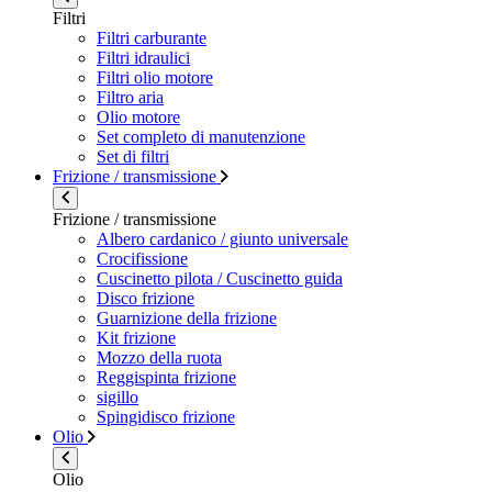
Filtri
Filtri carburante
Filtri idraulici
Filtri olio motore
Filtro aria
Olio motore
Set completo di manutenzione
Set di filtri
Frizione / transmissione
Frizione / transmissione
Albero cardanico / giunto universale
Crocifissione
Cuscinetto pilota / Cuscinetto guida
Disco frizione
Guarnizione della frizione
Kit frizione
Mozzo della ruota
Reggispinta frizione
sigillo
Spingidisco frizione
Olio
Olio