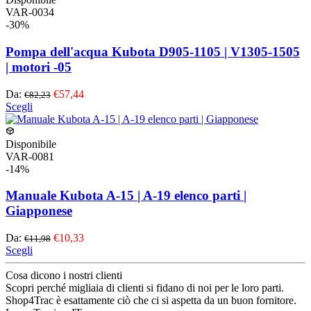
Le
VAR-0034
opzioni
-30%
possono
essere
Pompa dell'acqua Kubota D905-1105 | V1305-1505
scelte
| motori -05
nella
pagina
Da:
€57,44
€82,23
del
Questo
Scegli
prodotto
prodotto
ha
più
Disponibile
varianti.
VAR-0081
Le
-14%
opzioni
possono
Manuale Kubota A-15 | A-19 elenco parti |
essere
Giapponese
scelte
nella
Da:
€10,33
€11,98
pagina
Questo
Scegli
del
prodotto
prodotto
ha
Cosa dicono i nostri clienti
più
Scopri perché migliaia di clienti si fidano di noi per le loro parti.
varianti.
Shop4Trac è esattamente ciò che ci si aspetta da un buon fornitore.