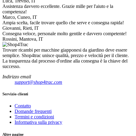
Le
Luca, Treviso, IT
opzioni
Assistenza davvero eccellente. Grazie mille per l'aiuto e la
possono
competenza!
essere
Marco, Cuneo, IT
scelte
Ampia scelta, facile trovare quello che serve e consegna rapida!
nella
Giovanni, Rieti, IT
pagina
Consegna veloce, personale molto gentile e davvero competente!
del
Rossini, Mantova, IT
prodotto
Trovare ricambi per macchine giapponesi da giardino deve essere
semplice. Shop4trac unisce qualità, prezzo e velocità per il cliente.
La trasparenza dal processo d'ordine alla consegna è la chiave del
successo.
Indirizzo email
support@shop4trac.com
Servizio clienti
Contatto
Domande frequenti
Termini e condizioni
Informativa sulla privacy
Altre pagine