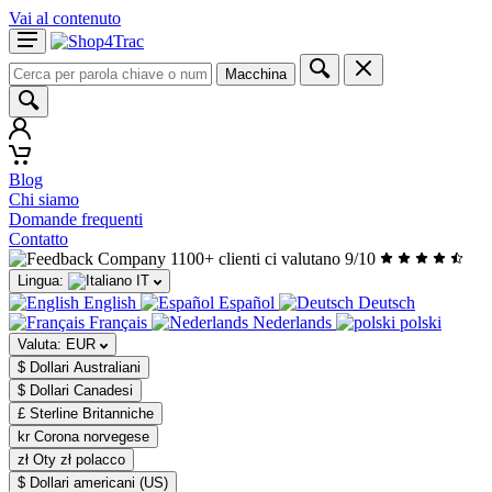
Vai al contenuto
Macchina
Blog
Chi siamo
Domande frequenti
Contatto
1100+ clienti ci valutano 9/10
Lingua:
IT
English
Español
Deutsch
Français
Nederlands
polski
Valuta:
EUR
$ Dollari Australiani
$ Dollari Canadesi
£ Sterline Britanniche
kr Corona norvegese
zł Oty zł polacco
$ Dollari americani (US)