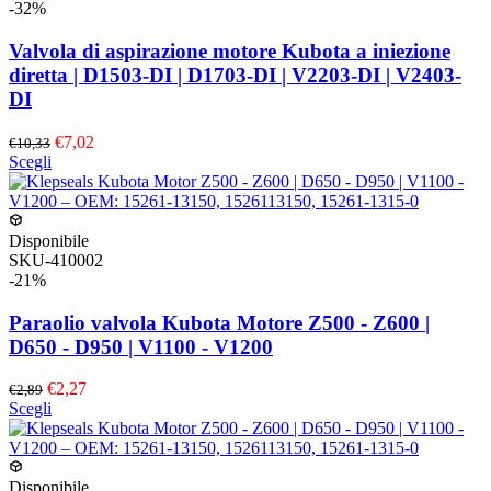
Le
-32%
opzioni
possono
Valvola di aspirazione motore Kubota a iniezione
essere
diretta | D1503-DI | D1703-DI | V2203-DI | V2403-
scelte
DI
nella
pagina
€7,02
€10,33
del
Questo
Scegli
prodotto
prodotto
ha
più
varianti.
Disponibile
Le
SKU-410002
opzioni
-21%
possono
essere
Paraolio valvola Kubota Motore Z500 - Z600 |
scelte
D650 - D950 | V1100 - V1200
nella
pagina
€2,27
€2,89
del
Questo
Scegli
prodotto
prodotto
ha
più
varianti.
Disponibile