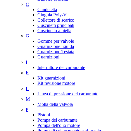
C
Candeletta
Cinghia Poly-V
Collettore di scarico
Cuscinetti principali
Cuscinetto a biella
G
Gomme per valvole
Guarnizione liquida
Guarnizione Testata
Guarnizioni
I
Interruttore del carburante
K
Kit guarnizioni
Kit revisione motore
L
Linea di pressione del carburante
M
Molla della valvola
P
Pistoni
Pompa del carburante
Pompa dell'olio motore
Pompa di sollevamento carburante