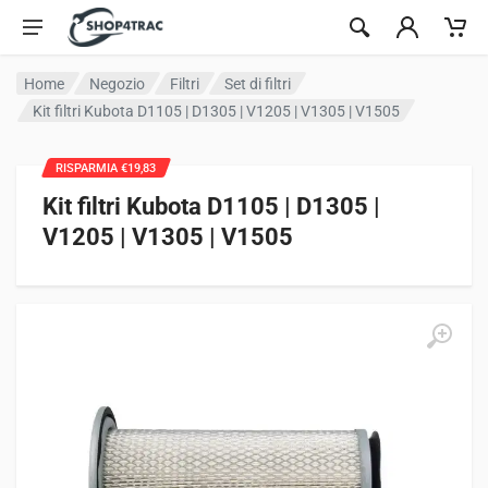
Vai al contenuto
Home
Negozio
Filtri
Set di filtri
Kit filtri Kubota D1105 | D1305 | V1205 | V1305 | V1505
RISPARMIA €19,83
Kit filtri Kubota D1105 | D1305 |
V1205 | V1305 | V1505