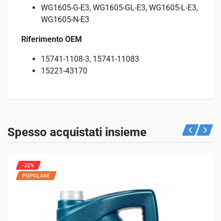
WG1605-G-E3, WG1605-GL-E3, WG1605-L-E3,
WG1605-N-E3
Riferimento OEM
15741-1108-3, 15741-11083
15221-43170
Recensioni
Specifiche
Adatto per
Ancora non ci sono recensioni.
PESO
Vedi sotto per quali macchine è adatto questo prodotto.
Spesso acquistati insieme
1 kg
Motori
Solamente clienti che hanno effettuato l'accesso ed hanno
9 voci
acquistato questo prodotto possono lasciare una recensione.
-22%
KUBOTA
POPOLARE
D1005
D1105
D1305
V1205
V1305
V1505
V1505TE
V3300
WG1605