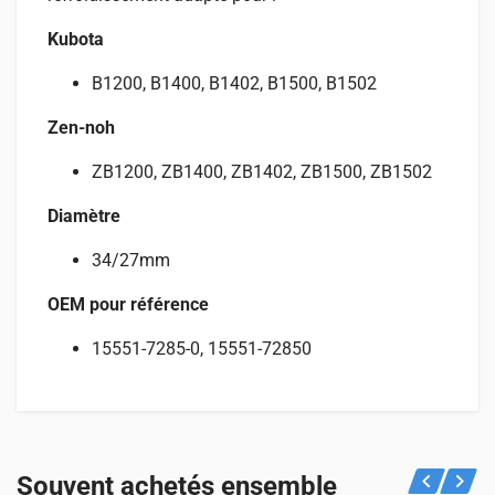
Kubota
B1200, B1400, B1402, B1500, B1502
Zen-noh
ZB1200, ZB1400, ZB1402, ZB1500, ZB1502
Diamètre
34/27mm
OEM pour référence
15551-7285-0, 15551-72850
Avis
Spécifications
Convient pour
Il n’y a pas encore d’avis.
POIDS
Découvrez ci-dessous les machines compatibles avec ce
Souvent achetés ensemble
0,2 kg
produit.