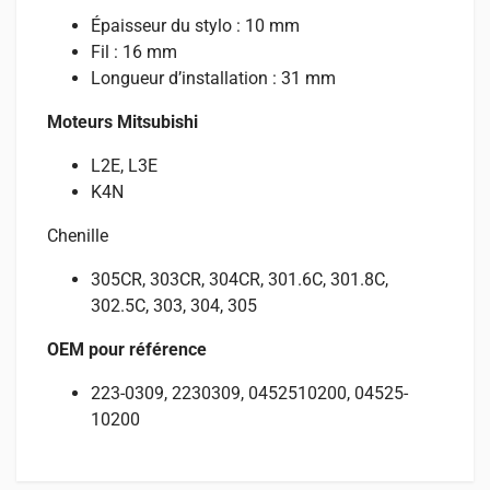
Épaisseur du stylo : 10 mm
Fil : 16 mm
Longueur d’installation : 31 mm
Moteurs
Mitsubishi
L2E, L3E
K4N
Chenille
305CR, 303CR, 304CR, 301.6C, 301.8C,
302.5C, 303, 304, 305
OEM pour référence
223-0309, 2230309, 0452510200, 04525-
10200