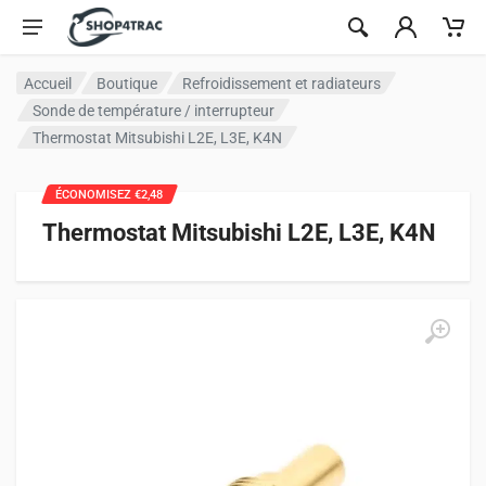
Aller au contenu
Accueil
Boutique
Refroidissement et radiateurs
Sonde de température / interrupteur
Thermostat Mitsubishi L2E, L3E, K4N
ÉCONOMISEZ €2,48
Thermostat Mitsubishi L2E, L3E, K4N