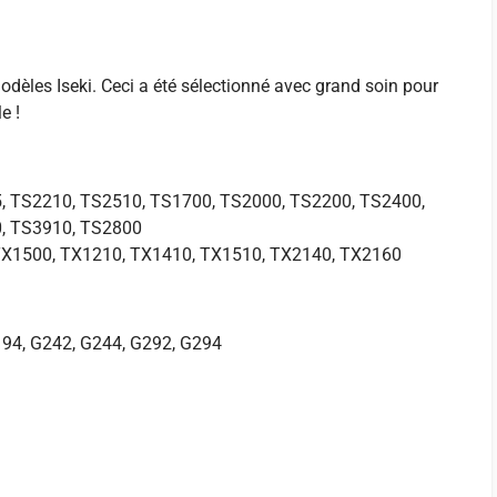
dèles Iseki. Ceci a été sélectionné avec grand soin pour
e !
, TS2210, TS2510, TS1700, TS2000, TS2200, TS2400,
, TS3910, TS2800
TX1500, TX1210, TX1410, TX1510, TX2140, TX2160
194, G242, G244, G292, G294