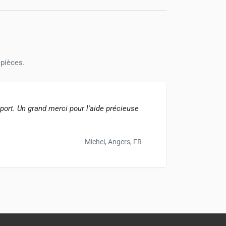
 pièces.
pport. Un grand merci pour l'aide précieuse
Livrai
conna
Michel, Angers, FR