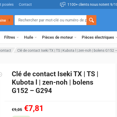
t posées
Contact
1100+ clients nous notent 9/1
ine
Filtres
Huile
Pièces de moteur
Pièces électriques
contact
Clé de contact Iseki TX | TS | Kubota l | zen-noh | bolens G152
Clé de contact Iseki TX | TS |
Kubota l | zen-noh | bolens
G152 – G294
€7,81
€9,05