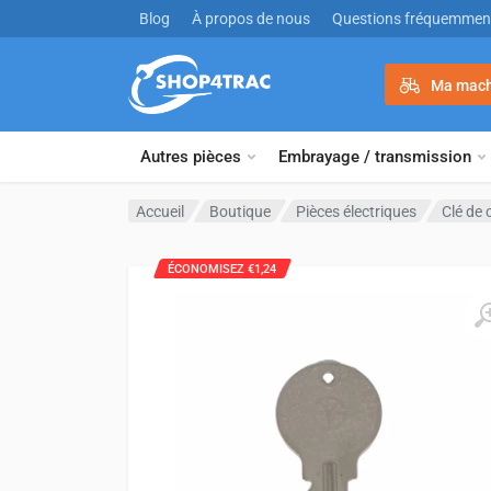
Aller au contenu
Blog
À propos de nous
Questions fréquemmen
Ma mach
Autres pièces
Embrayage / transmission
Accueil
Boutique
Pièces électriques
Clé de 
ÉCONOMISEZ €1,24