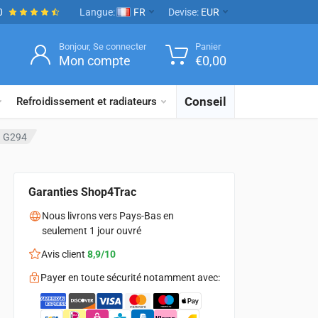
0
Langue:
FR
Devise:
EUR
Bonjour, Se connecter
Panier
Mon compte
€
0,00
Conseil
Refroidissement et radiateurs
 – G294
Garanties Shop4Trac
Nous livrons vers Pays-Bas en
seulement 1 jour ouvré
Avis client
8,9/10
Payer en toute sécurité notamment avec: