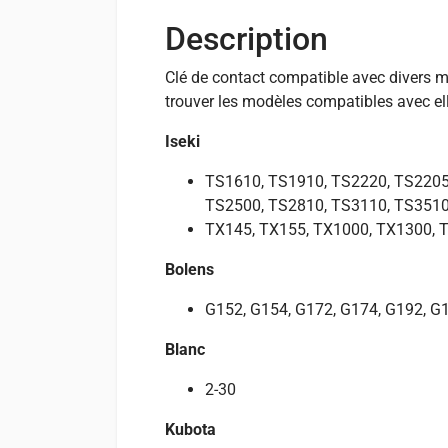
Description
Clé de contact compatible avec divers mo
trouver les modèles compatibles avec ell
Iseki
TS1610, TS1910, TS2220, TS2205
TS2500, TS2810, TS3110, TS3510
TX145, TX155, TX1000, TX1300, 
Bolens
G152, G154, G172, G174, G192, G
Blanc
2-30
Kubota