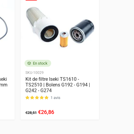
En stock
En stock
SKU-10029
SKU-551303-1
seki
Kit de filtre Iseki TS1610 -
Bougie de 
5 mm
TS2510 | Bolens G192 - G194 |
de préchau
G242 - G274
C142 - C17
1 avis
€26,86
€13,
€28,51
€16,12