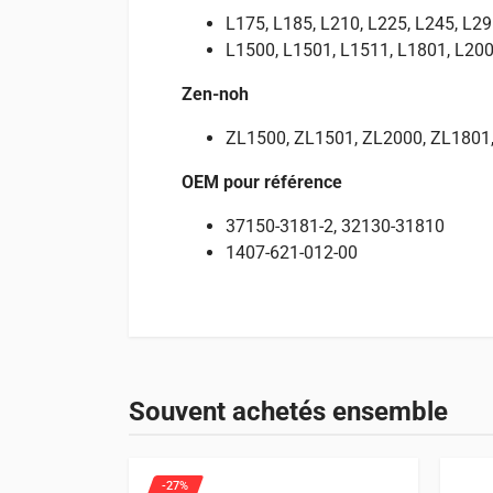
L175, L185, L210, L225, L245, L29
L1500, L1501, L1511, L1801, L200
Zen-noh
ZL1500, ZL1501, ZL2000, ZL1801
OEM pour référence
37150-3181-2, 32130-31810
1407-621-012-00
Avis
Spécifications
Convient pour
Il n’y a pas encore d’avis.
Poids
0,01 kg
Découvrez ci-dessous les machines compatibles 
Souvent achetés ensemble
Seuls les clients connectés ayant acheté ce produit o
Tracteurs
58 entrées
-27%