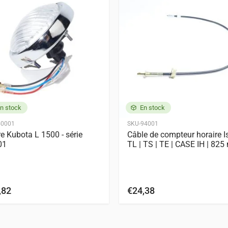
G172
G174
G192
G194
G242
G244
G292
G294
00
TS1910
TS2000
TS2200
TS2205
TS2210
TS2220
TS2400
10
TS2800
TS2810
TS3110
TS3510
TS3910
TX145
TX155
10
TX1300
TX1410
TX1500
TX1510
TX2140
TX2160
L210
L225
L245
L295
L345
L1500
L1501
L1511
L1801
L2201
L2601
L3001
L3500
n stock
En stock
01
ZL1801
ZL2000
ZL2201
50001
SKU-94001
e Kubota L 1500 - série
Câble de compteur horaire I
01
TL | TS | TE | CASE IH | 82
,82
€24,38