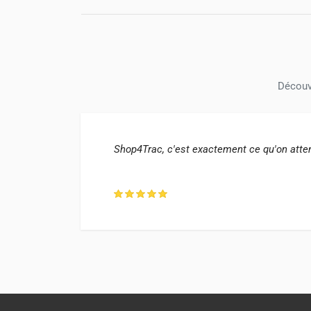
Découvr
a
Shop4Trac, c'est exactement ce qu'on atten
uch, FR