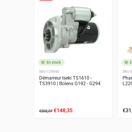
Bolens
G152
G154
Iseki
TS1610
TS17
TS2500
TS25
TX1000
TX12
Kubota
L175
L185
L2000
L2200
En stock
E
Zen-Noh
ZL1500
ZL15
SKU-129040
SKU-
ge | Bobine
Démarreur Iseki TS1610 -
Phar
ota Z600 |
TS3910 | Bolens G192 - G294
L22
| D950 |
€148,35
€31
€202,07