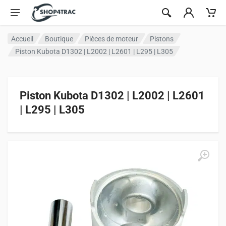
Aller au contenu
Accueil
Boutique
Pièces de moteur
Pistons
Piston Kubota D1302 | L2002 | L2601 | L295 | L305
Piston Kubota D1302 | L2002 | L2601
| L295 | L305