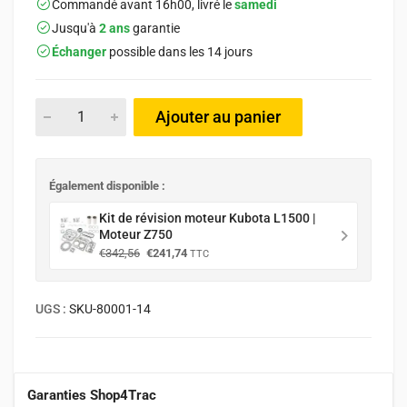
Commandé avant 16h00, livré le
samedi
Jusqu'à
2 ans
garantie
Échanger
possible dans les 14 jours
Ajouter au panier
Également disponible :
Kit de révision moteur Kubota L1500 |
Moteur Z750
Le
Le
€
342,56
€
241,74
TTC
prix
prix
initial
actuel
était :
est :
UGS :
SKU-80001-14
€342,56.
€241,74.
Garanties Shop4Trac