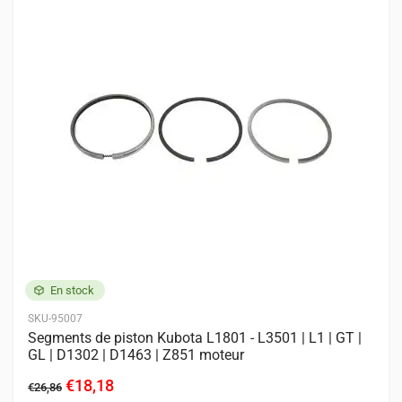
Moteurs
3 entrées
KUBOTA
D1302
V1702
Z851
En stock
SKU-95007
Segments de piston Kubota L1801 - L3501 | L1 | GT |
GL | D1302 | D1463 | Z851 moteur
€18,18
€26,86