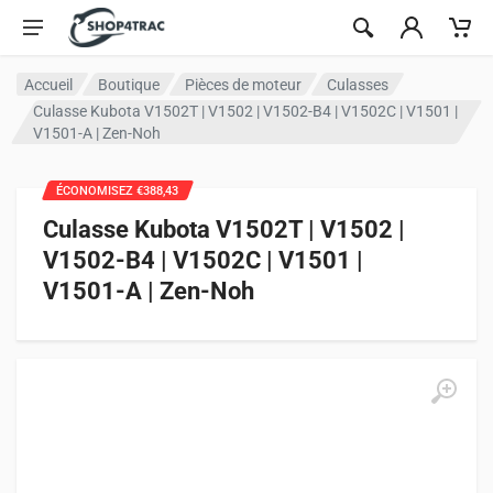
Aller au contenu
Accueil
Boutique
Pièces de moteur
Culasses
Culasse Kubota V1502T | V1502 | V1502-B4 | V1502C | V1501 |
V1501-A | Zen-Noh
ÉCONOMISEZ €388,43
Culasse Kubota V1502T | V1502 |
V1502-B4 | V1502C | V1501 |
V1501-A | Zen-Noh