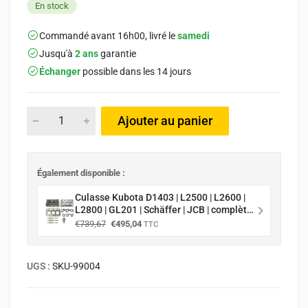
En stock
Commandé avant 16h00, livré le
samedi
Jusqu'à
2 ans
garantie
Échanger
possible dans les 14 jours
Ajouter au panier
Également disponible :
Culasse Kubota D1403 | L2500 | L2600 |
L2800 | GL201 | Schäffer | JCB | complète
+ joint de culasse + bougie de
Le
Le
€
739,67
€
495,04
TTC
préchauffage
prix
prix
initial
actuel
était :
est :
UGS :
SKU-99004
€739,67.
€495,04.