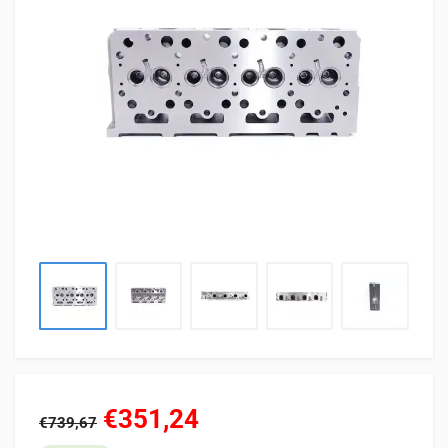
€351,24
€739,67