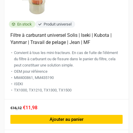
la
page
du
produit
En stock
Produit universel
Filtre à carburant universel Solis | Iseki | Kubota |
Yanmar | Travail de pelage | Jean | MF
Convient à tous les mini-tracteurs. En cas de fuite de l'élément
du filtre à carburant ou de fissure dans le panier du filtre, cela
peut constituer une solution simple.
OEM pour référence
MM400861, MM435190
ISEKI
TX1000, TX1210, TX1300, TX1500
€11,98
€16,12
Ajouter au panier