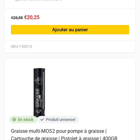
€20,25
€23,55
Ajouter au panier
SKU-150010
En stock
Produit universel
Graisse multi-MOS2 pour pompe à graisse |
Cartouche de graisse | Pistolet à graisse | 400GR