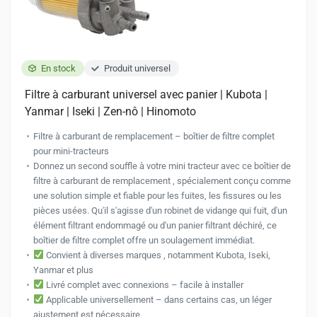
la
page
du
produit
En stock
Produit universel
Filtre à carburant universel avec panier | Kubota |
Yanmar | Iseki | Zen-nô | Hinomoto
Filtre à carburant de remplacement – ​​boîtier de filtre complet
pour mini-tracteurs
Donnez un second souffle à votre mini tracteur avec ce boîtier de
filtre à carburant de remplacement , spécialement conçu comme
une solution simple et fiable pour les fuites, les fissures ou les
pièces usées. Qu'il s'agisse d'un robinet de vidange qui fuit, d'un
élément filtrant endommagé ou d'un panier filtrant déchiré, ce
boîtier de filtre complet offre un soulagement immédiat.
Convient à diverses marques , notamment Kubota, Iseki,
Yanmar et plus
Livré complet avec connexions – facile à installer
Applicable universellement – ​​dans certains cas, un léger
ajustement est nécessaire