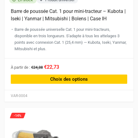
Barre de poussée Cat. 1 pour mini-tracteur – Kubota |
Iseki | Yanmar | Mitsubishi | Bolens | Case IH
Barre de poussée universelle Cat. 1 pour mini-tracteurs,
disponible en trois longueurs. S'adapte à tous les attelages 3
points avec connexion Cat. 1 (25,4 mm) — Kubota, Iseki, Yanmar,
Mitsubishi et plus.
Ce
€22,73
À partir de :
€24,38
produit
a
Choix des options
plusieurs
variations.
VAR-0004
Les
options
peuvent
-14%
être
choisies
sur