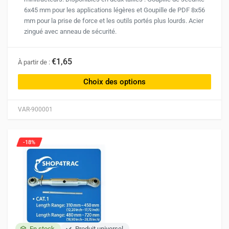
6x45 mm pour les applications légères et Goupille de PDF 8x56
mm pour la prise de force et les outils portés plus lourds. Acier
zingué avec anneau de sécurité.
Ce
€1,65
À partir de :
produit
a
Choix des options
plusieurs
variations.
VAR-900001
Les
options
peuvent
-18%
être
choisies
sur
la
page
du
produit
En stock
Produit universel