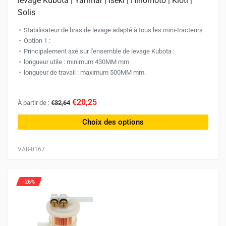
levage Kubota | Yanmar | Iseki | Hinomoto | Kioti |
Solis
Stabilisateur de bras de levage adapté à tous les mini-tracteurs
Option 1 :
Principalement axé sur l'ensemble de levage Kubota :
longueur utile : minimum 430MM mm.
longueur de travail : maximum 500MM mm.
Ce
€20,25
À partir de :
€32,64
produit
a
Choix des options
plusieurs
variations.
VAR-0167
Les
options
peuvent
-26%
être
choisies
sur