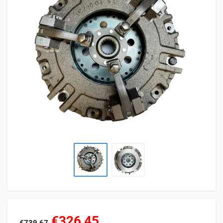
€326,45
€739,67