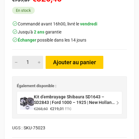
En stock
Commandé avant 16h00, livré le
vendredi
Jusqu'à
2 ans
garantie
Échanger
possible dans les 14 jours
Ajouter au panier
Également disponible :
Kit d’embrayage Shibaura SD1643 –
SD2843 | Ford 1000 – 1925 | New Holland
TC25 - TC29
Le
Le
€
268,60
€
219,01
TTC
prix
prix
initial
actuel
était :
est :
UGS :
SKU-75023
€268,60.
€219,01.