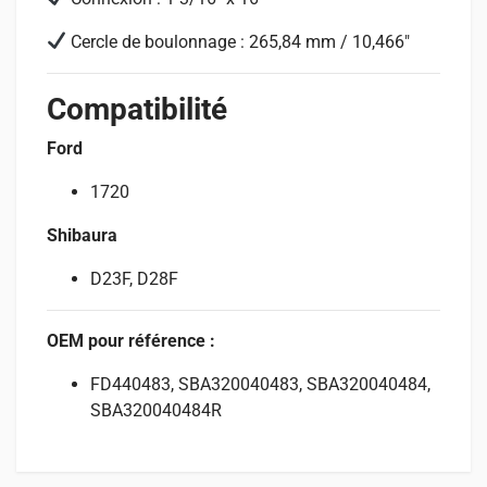
Cercle de boulonnage : 265,84 mm / 10,466″
Compatibilité
Ford
1720
Shibaura
D23F, D28F
OEM pour référence :
FD440483, SBA320040483, SBA320040484,
SBA320040484R
Spécifications
Convient pour