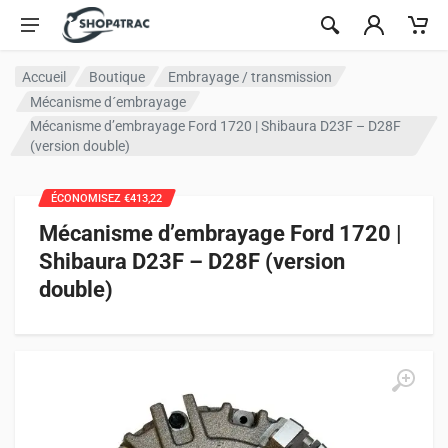
Aller au contenu
Accueil
Boutique
Embrayage / transmission
Mécanisme d´embrayage
Mécanisme d’embrayage Ford 1720 | Shibaura D23F – D28F
(version double)
ÉCONOMISEZ €413,22
Mécanisme d’embrayage Ford 1720 |
Shibaura D23F – D28F (version
double)