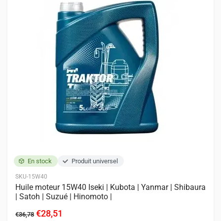
En stock
Produit universel
SKU-15W40
Huile moteur 15W40 Iseki | Kubota | Yanmar | Shibaura
| Satoh | Suzué | Hinomoto |
€28,51
€36,78