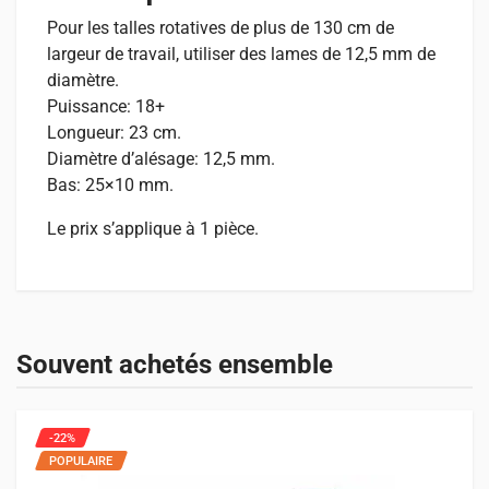
Pour les talles rotatives de plus de 130 cm de
largeur de travail, utiliser des lames de 12,5 mm de
diamètre.
Puissance: 18+
Longueur: 23 cm.
Diamètre d’alésage: 12,5 mm.
Bas: 25×10 mm.
Le prix s’applique à 1 pièce.
Avis
Spécifications
Il n’y a pas encore d’avis.
POIDS
Souvent achetés ensemble
1 kg
Seuls les clients connectés ayant acheté ce produit ont la
possibilité de laisser un avis.
-22%
POPULAIRE