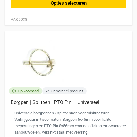
heeft
Opties selecteren
meerdere
variaties.
VAR-0038
Deze
optie
kan
gekozen
worden
op
de
productpagina
Op voorraad
Universeel product
Borgpen | Splitpen | PTO Pin – Universeel
Universele borgpennen / splitpennen voor minitractoren.
Verkrijgbaar in twee maten: Borgpen 6x45mm voor lichte
toepassingen en PTO Pin 8x56mm voor de aftakas en zwaardere
aanbouwdelen. Verzinkt staal met veerring.