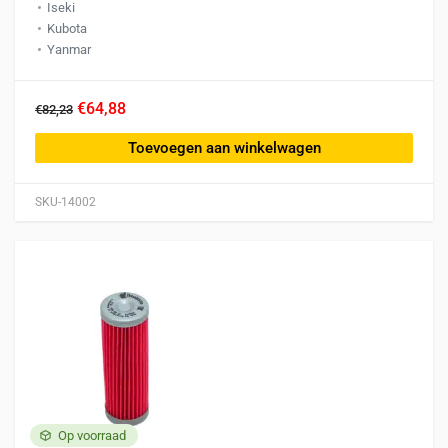
Iseki
Kubota
Yanmar
€64,88
€82,23
Toevoegen aan winkelwagen
SKU-14002
Op voorraad