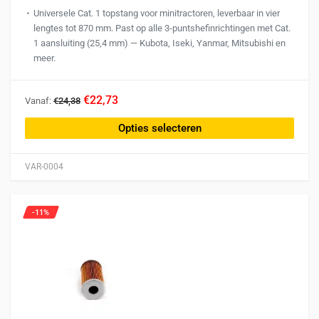
Universele Cat. 1 topstang voor minitractoren, leverbaar in vier
lengtes tot 870 mm. Past op alle 3-puntshefinrichtingen met Cat.
1 aansluiting (25,4 mm) — Kubota, Iseki, Yanmar, Mitsubishi en
meer.
Dit
€22,73
Vanaf:
€24,38
product
heeft
Opties selecteren
meerdere
variaties.
VAR-0004
Deze
optie
kan
-11%
gekozen
worden
op
de
productpagina