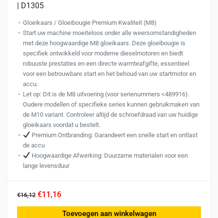
| D1305
Gloeikaars / Gloeibougie Premium Kwaliteit (M8)
Start uw machine moeiteloos onder alle weersomstandigheden
met deze hoogwaardige M8 gloeikaars. Deze gloeibougie is
specifiek ontwikkeld voor moderne dieselmotoren en biedt
robuuste prestaties en een directe warmteafgifte, essentieel
voor een betrouwbare start en het behoud van uw startmotor en
accu.
Let op: Dit is de M8 uitvoering (voor serienummers <489916).
Oudere modellen of specifieke series kunnen gebruikmaken van
de M10 variant. Controleer altijd de schroefdraad van uw huidige
gloeikaars voordat u bestelt.
Premium Ontbranding: Garandeert een snelle start en ontlast
de accu
Hoogwaardige Afwerking: Duurzame materialen voor een
lange levensduur
€11,16
€16,12
Toevoegen aan winkelwagen