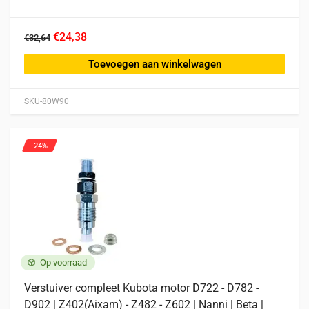
€24,38
€32,64
Toevoegen aan winkelwagen
SKU-80W90
-24%
Op voorraad
Verstuiver compleet Kubota motor D722 - D782 -
D902 | Z402(Aixam) - Z482 - Z602 | Nanni | Beta |