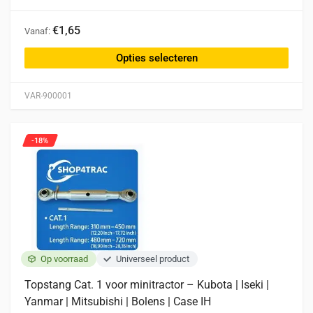
Dit
€1,65
Vanaf:
product
heeft
Opties selecteren
meerdere
variaties.
VAR-900001
Deze
optie
kan
-18%
gekozen
worden
op
de
productpagina
Op voorraad
Universeel product
Topstang Cat. 1 voor minitractor – Kubota | Iseki |
Yanmar | Mitsubishi | Bolens | Case IH