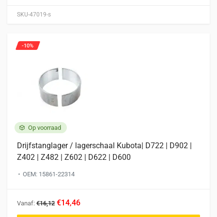
SKU-47019-s
-10%
Op voorraad
Drijfstanglager / lagerschaal Kubota| D722 | D902 |
Z402 | Z482 | Z602 | D622 | D600
OEM: 15861-22314
Dit
€14,46
Vanaf:
€16,12
product