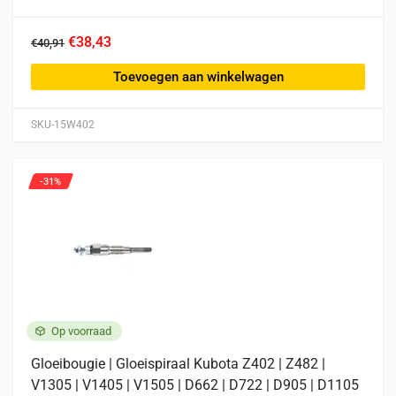
€38,43
€40,91
Toevoegen aan winkelwagen
SKU-15W402
-31%
Op voorraad
Gloeibougie | Gloeispiraal Kubota Z402 | Z482 |
V1305 | V1405 | V1505 | D662 | D722 | D905 | D1105