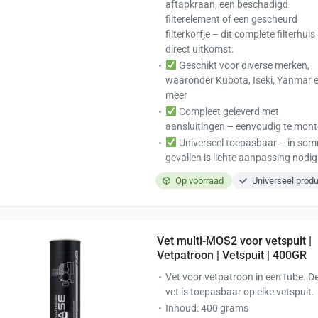
aftapkraan, een beschadigd
filterelement of een gescheurd
filterkorfje – dit complete filterhuis
direct uitkomst.
Geschikt voor diverse merken,
waaronder Kubota, Iseki, Yanmar 
meer
Compleet geleverd met
aansluitingen – eenvoudig te mont
Universeel toepasbaar – in so
gevallen is lichte aanpassing nodig
Op voorraad
Universeel prod
Vet multi-MOS2 voor vetspuit |
Vetpatroon | Vetspuit | 400GR
Vet voor vetpatroon in een tube. D
vet is toepasbaar op elke vetspuit.
Inhoud: 400 grams