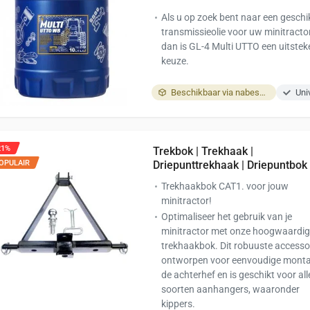
Als u op zoek bent naar een geschi
transmissieolie voor uw minitractor
dan is GL-4 Multi UTTO een uitste
keuze.
Beschikbaar via nabestelling
Uni
21%
Trekbok | Trekhaak |
OPULAIR
Driepunttrekhaak | Driepuntbok
Trekhaakbok CAT1. voor jouw
minitractor!
Optimaliseer het gebruik van je
minitractor met onze hoogwaardi
trekhaakbok. Dit robuuste accessoi
ontworpen voor eenvoudige monta
de achterhef en is geschikt voor alle
soorten aanhangers, waaronder
kippers.