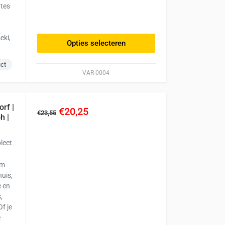
gtes
Deze
optie
kan
eki,
Opties selecteren
gekozen
worden
uct
op
VAR-0004
de
productpagina
orf |
€20,25
€23,55
h |
leet
em
huis,
e en
,
f je
e