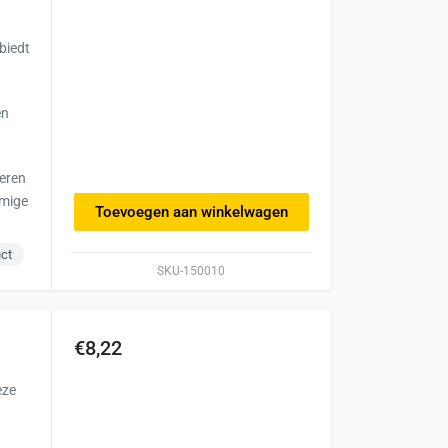
 biedt
en
eren
mmige
Toevoegen aan winkelwagen
uct
SKU-150010
€8,22
eze