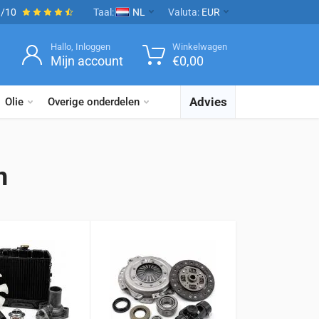
9/10
Taal:
NL
Valuta:
EUR
Hallo, Inloggen
Winkelwagen
Mijn account
€
0,00
Advies
Olie
Overige onderdelen
n