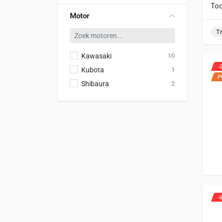
Too
Motor
T
Kawasaki
10
-
Kubota
1
P
Shibaura
2
-