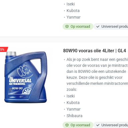
Iseki
Kubota
Yanmar
Op voorraad
Universeel prod
25%
80W90 vooras olie 4Liter | GL4
Als je op zoek bent naar een geschi
olie voor de vooras van je minitract
dan is 80W90 olie een uitstekende
keuze. Deze olie is geschikt voor
verschillende merken minitractoren
zoals:
Iseki
Kubota
Yanmar
Shibaura
Op voorraad
Universeel prod