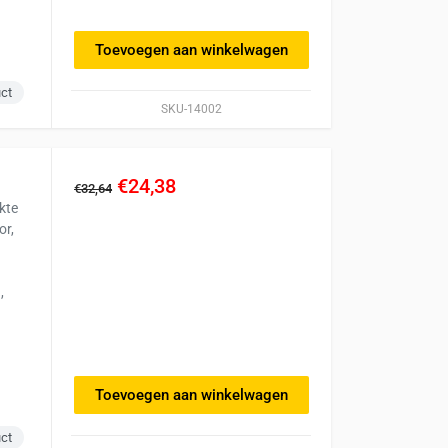
Toevoegen aan winkelwagen
uct
SKU-14002
€24,38
€32,64
kte
or,
,
Toevoegen aan winkelwagen
uct