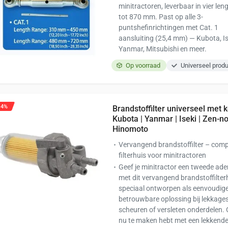
minitractoren, leverbaar in vier len
tot 870 mm. Past op alle 3-
puntshefinrichtingen met Cat. 1
aansluiting (25,4 mm) — Kubota, Is
Yanmar, Mitsubishi en meer.
Op voorraad
Universeel prod
14%
Brandstoffilter universeel met k
Kubota | Yanmar | Iseki | Zen-no
Hinomoto
Vervangend brandstoffilter – comp
filterhuis voor minitractoren
Geef je minitractor een tweede ad
met dit vervangend brandstoffilter
speciaal ontworpen als eenvoudig
betrouwbare oplossing bij lekkages
scheuren of versleten onderdelen. O
nu te maken hebt met een lekkend