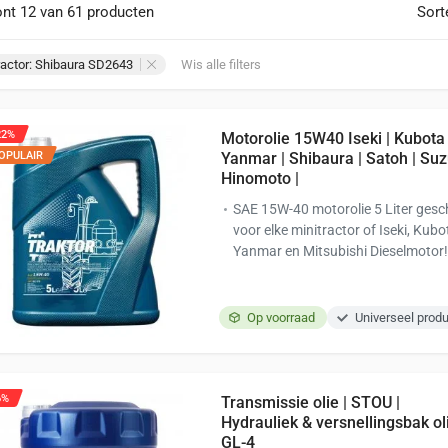
nt 12 van 61 producten
Sort
ractor: Shibaura SD2643
Wis alle filters
22%
Motorolie 15W40 Iseki | Kubota 
OPULAIR
Yanmar | Shibaura | Satoh | Suz
Hinomoto |
SAE 15W-40 motorolie 5 Liter gesc
voor elke minitractor of Iseki, Kubo
Yanmar en Mitsubishi Dieselmotor
Op voorraad
Universeel prod
6%
Transmissie olie | STOU |
Hydrauliek & versnellingsbak ol
GL-4