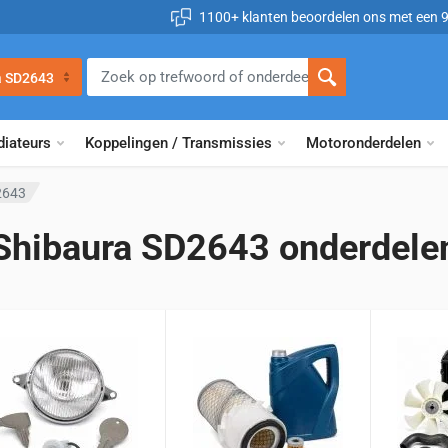
1100+ klanten beoordelen ons met een 
a SD2643
diateurs
Koppelingen / Transmissies
Motoronderdelen
2643
Shibaura SD2643 onderdele