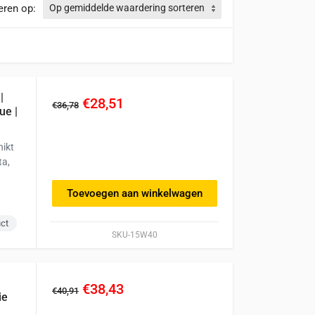
eren op:
|
€28,51
€36,78
ue |
hikt
ta,
!
Toevoegen aan winkelwagen
uct
SKU-15W40
€38,43
€40,91
ie