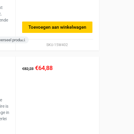
kt
,
kende
Toevoegen aan winkelwagen
verseel product
SKU-15W402
€64,88
€82,23
ge
re is
ge in
rlei