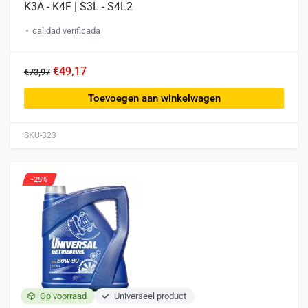
K3A - K4F | S3L - S4L2
calidad verificada
€49,17
€73,97
Toevoegen aan winkelwagen
SKU-323
-25%
Op voorraad
Universeel product