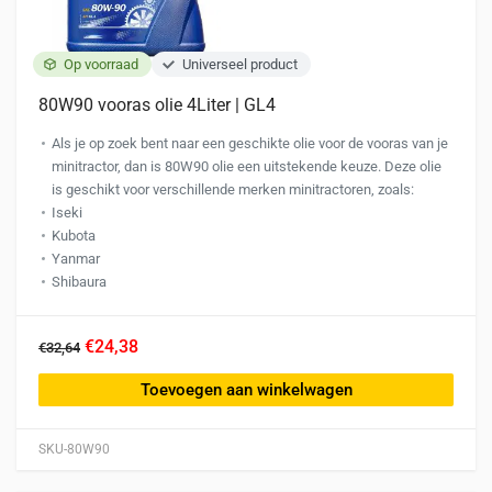
productpagina
Op voorraad
Universeel product
80W90 vooras olie 4Liter | GL4
Als je op zoek bent naar een geschikte olie voor de vooras van je
minitractor, dan is 80W90 olie een uitstekende keuze. Deze olie
is geschikt voor verschillende merken minitractoren, zoals:
Iseki
Kubota
Yanmar
Shibaura
€24,38
€32,64
Toevoegen aan winkelwagen
SKU-80W90