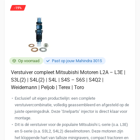
-19%
Op voorraad
Past op jouw Mahindra 3015
Verstuiver compleet Mitsubishi Motoren L2A – L3E |
S3L(2) | S4L(2) | S4L | S4S – S6S | S4Q2 |
Weidemann | Peljob | Terex | Toro
Exclusief uit eigen productielijn: een complete
verstuivercombinatie, volledig geassembleerd en afgesteld op de
juiste openingsdruk. Deze ‘Snelparts‘ injector is direct klaar voor
montage.
Dit is dé verstuiver voor de populaire Mitsubishi L-serie (o.a. L3E)
en S-serie (o.a. S3L2, S4L2) dieselmotoren. Deze motoren zijn
het kloppende hart van talloze minigravers, compact tractoren en