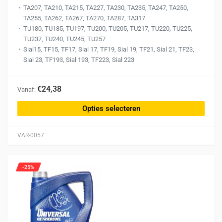
TA207, TA210, TA215, TA227, TA230, TA235, TA247, TA250,
TA255, TA262, TA267, TA270, TA287, TA317
TU180, TU185, TU197, TU200, TU205, TU217, TU220, TU225,
TU237, TU240, TU245, TU257
Sial15, TF15, TF17, Sial 17, TF19, Sial 19, TF21, Sial 21, TF23,
Sial 23, TF193, Sial 193, TF223, Sial 223
Dit
€24,38
Vanaf:
product
heeft
Opties selecteren
meerdere
variaties.
VAR-0057
Deze
optie
kan
-25%
gekozen
worden
op
de