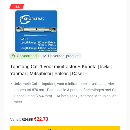
kan
-18%
gekozen
worden
op
de
productpagina
Op voorraad
Universeel product
Topstang Cat. 1 voor minitractor – Kubota | Iseki |
Yanmar | Mitsubishi | Bolens | Case IH
Universele Cat. 1 topstang voor minitractoren, leverbaar in vier
lengtes tot 870 mm. Past op alle 3-puntshefinrichtingen met Cat.
1 aansluiting (25,4 mm) — Kubota, Iseki, Yanmar, Mitsubishi en
meer.
Dit
€22,73
Vanaf:
€24,38
product
heeft