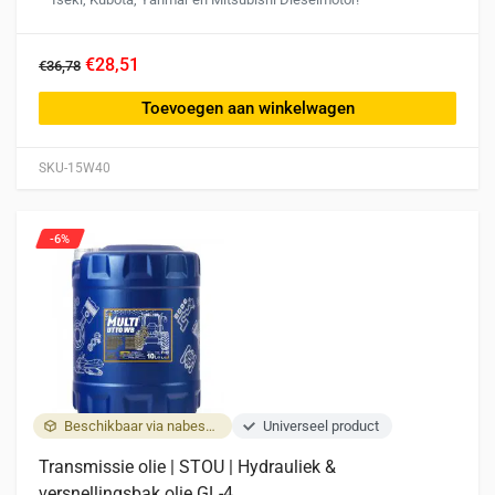
€28,51
€36,78
Toevoegen aan winkelwagen
SKU-15W40
-6%
Beschikbaar via nabestelling
Universeel product
Transmissie olie | STOU | Hydrauliek &
versnellingsbak olie GL-4