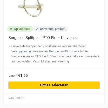
Op voorraad
Universeel product
Borgpen | Splitpen | PTO Pin – Universeel
Universele borgpennen / splitpennen voor minitractoren.
Verkrijgbaar in twee maten: Borgpen 6x45mm voor lichte
toepassingen en PTO Pin 8x56mm voor de aftakas en zwaardere
aanbouwdelen. Verzinkt staal met veerring.
Dit
€1,65
Vanaf:
product
heeft
Opties selecteren
meerdere
variaties.
VAR-900001
Deze
optie