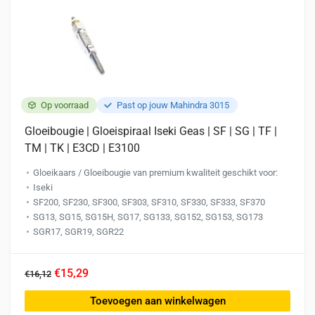
Op voorraad
Past op jouw Mahindra 3015
Gloeibougie | Gloeispiraal Iseki Geas | SF | SG | TF |
TM | TK | E3CD | E3100
Gloeikaars / Gloeibougie van premium kwaliteit geschikt voor:
Iseki
SF200, SF230, SF300, SF303, SF310, SF330, SF333, SF370
SG13, SG15, SG15H, SG17, SG133, SG152, SG153, SG173
SGR17, SGR19, SGR22
€15,29
€16,12
Toevoegen aan winkelwagen