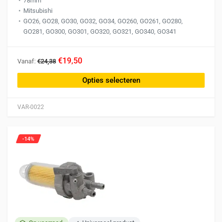
78mm
Mitsubishi
GO26, GO28, GO30, GO32, GO34, GO260, GO261, GO280,
GO281, GO300, GO301, GO320, GO321, GO340, GO341
Dit
€19,50
Vanaf:
€24,38
product
heeft
Opties selecteren
meerdere
variaties.
VAR-0022
Deze
optie
kan
-14%
gekozen
worden
op
de
productpagina