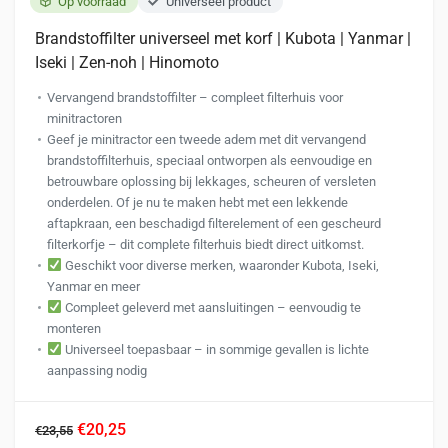
Op voorraad
Universeel product
Brandstoffilter universeel met korf | Kubota | Yanmar |
Iseki | Zen-noh | Hinomoto
Vervangend brandstoffilter – compleet filterhuis voor
minitractoren
Geef je minitractor een tweede adem met dit vervangend
brandstoffilterhuis, speciaal ontworpen als eenvoudige en
betrouwbare oplossing bij lekkages, scheuren of versleten
onderdelen. Of je nu te maken hebt met een lekkende
aftapkraan, een beschadigd filterelement of een gescheurd
filterkorfje – dit complete filterhuis biedt direct uitkomst.
Geschikt voor diverse merken, waaronder Kubota, Iseki,
Yanmar en meer
Compleet geleverd met aansluitingen – eenvoudig te
monteren
Universeel toepasbaar – in sommige gevallen is lichte
aanpassing nodig
€20,25
€23,55