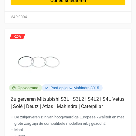
Opties selecteren
meerdere
variaties.
VAR-0004
Deze
optie
kan
-20%
gekozen
worden
op
de
productpagina
Op voorraad
Past op jouw Mahindra 3015
Zuigerveren Mitsubishi S3L | S3L2 | S4L2 | S4L Vetus
| Solé | Deutz | Atlas | Mahindra | Caterpillar
De zuigerveren zijn van hoogwaardige Europese kwaliteit en met
grote zorg zijn de compatibele modellen erbij gezocht:
Maat