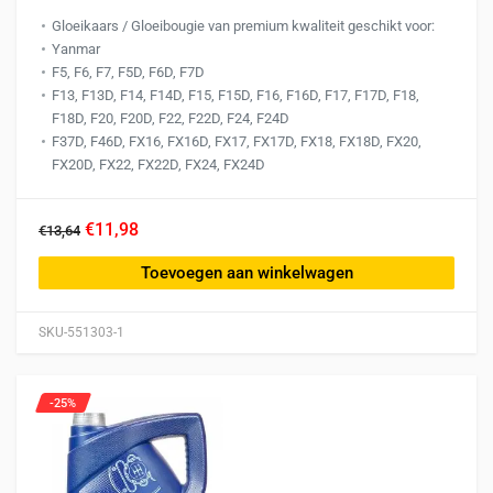
Gloeikaars / Gloeibougie van premium kwaliteit geschikt voor:
Yanmar
F5, F6, F7, F5D, F6D, F7D
F13, F13D, F14, F14D, F15, F15D, F16, F16D, F17, F17D, F18,
F18D, F20, F20D, F22, F22D, F24, F24D
F37D, F46D, FX16, FX16D, FX17, FX17D, FX18, FX18D, FX20,
FX20D, FX22, FX22D, FX24, FX24D
€11,98
€13,64
Toevoegen aan winkelwagen
SKU-551303-1
-25%