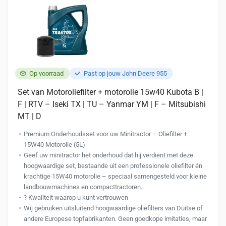
Op voorraad
Past op jouw John Deere 955
Set van Motoroliefilter + motorolie 15w40 Kubota B |
F | RTV – Iseki TX | TU – Yanmar YM | F – Mitsubishi
MT | D
Premium Onderhoudsset voor uw Minitractor – Oliefilter +
15W40 Motorolie (5L)
Geef uw minitractor het onderhoud dat hij verdient met deze
hoogwaardige set, bestaande uit een professionele oliefilter én
krachtige 15W40 motorolie – speciaal samengesteld voor kleine
landbouwmachines en compacttractoren.
?️ Kwaliteit waarop u kunt vertrouwen
Wij gebruiken uitsluitend hoogwaardige oliefilters van Duitse of
andere Europese topfabrikanten. Geen goedkope imitaties, maar