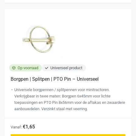
Op voorraad
Universeel product
Borgpen | Splitpen | PTO Pin – Universeel
Universele borgpennen / splitpennen voor minitractoren.
Verkrijgbaar in twee maten: Borgpen 6x45mm voor lichte
toepassingen en PTO Pin 8x56mm voor de aftakas en zwaardere
aanbouwdelen. Verzinkt staal met veerring.
Dit
€1,65
Vanaf:
product