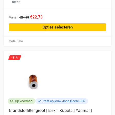
meer.
Dit
€22,73
Vanaf:
€24,38
product
heeft
Opties selecteren
meerdere
variaties.
VAR-0004
Deze
optie
kan
-11%
gekozen
worden
op
de
productpagina
Op voorraad
Past op jouw John Deere 955
Brandstoffilter groot | Iseki | Kubota | Yanmar |