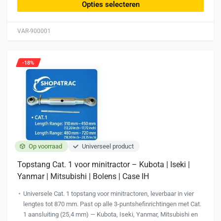
heeft
Opties selecteren
meerdere
variaties.
VAR-900001
Deze
optie
kan
-18%
gekozen
worden
op
de
productpagina
Op voorraad
Universeel product
Topstang Cat. 1 voor minitractor – Kubota | Iseki |
Yanmar | Mitsubishi | Bolens | Case IH
Universele Cat. 1 topstang voor minitractoren, leverbaar in vier
lengtes tot 870 mm. Past op alle 3-puntshefinrichtingen met Cat.
1 aansluiting (25,4 mm) — Kubota, Iseki, Yanmar, Mitsubishi en