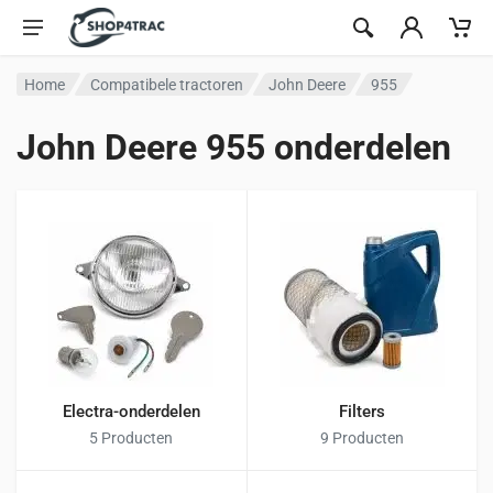
Ga naar inhoud
Home
Compatibele tractoren
John Deere
955
John Deere 955 onderdelen
Electra-onderdelen
Filters
5 Producten
9 Producten