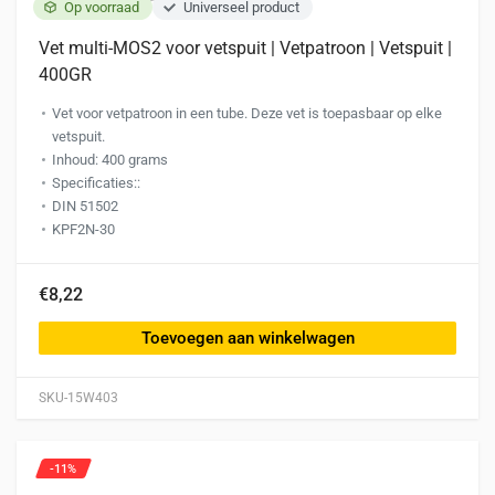
Op voorraad
Universeel product
Vet multi-MOS2 voor vetspuit | Vetpatroon | Vetspuit |
400GR
Vet voor vetpatroon in een tube. Deze vet is toepasbaar op elke
vetspuit.
Inhoud: 400 grams
Specificaties::
DIN 51502
KPF2N-30
€8,22
Toevoegen aan winkelwagen
SKU-15W403
-11%