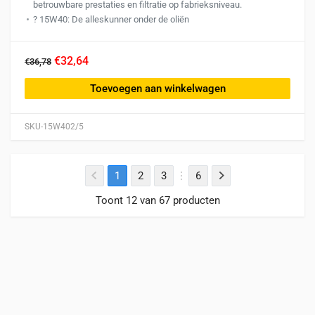
betrouwbare prestaties en filtratie op fabrieksniveau.
?️ 15W40: De alleskunner onder de oliën
€32,64
€36,78
Toevoegen aan winkelwagen
SKU-15W402/5
1
2
3
6
Toont 12 van 67 producten