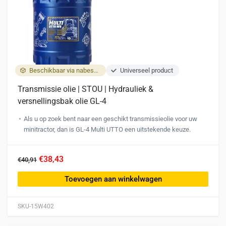
Beschikbaar via nabestelling
Universeel product
Transmissie olie | STOU | Hydrauliek &
versnellingsbak olie GL-4
Als u op zoek bent naar een geschikt transmissieolie voor uw
minitractor, dan is GL-4 Multi UTTO een uitstekende keuze.
€38,43
€40,91
Toevoegen aan winkelwagen
SKU-15W402