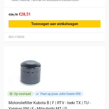
€28,51
€36,78
Toevoegen aan winkelwagen
SKU-15W40
Op voorraad
Past op jouw John Deere 955
Motoroliefilter Kubota B | F | RTV - Iseki TX | TU -
Yanmar YM | F - Mitsubishi MT | D