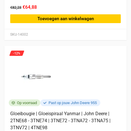
€64,88
€82,23
Toevoegen aan winkelwagen
SKU-14002
-12%
Op voorraad
Past op jouw John Deere 955
Gloeibougie | Gloeispiraal Yanmar | John Deere |
2TNE68 - 3TNE74 | 3TNE72 - 3TNA72 - 3TNA75 |
3TNV72 | 4TNE98